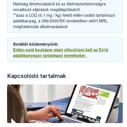
Hatóság létrehozásáról és az élelmiszerbiztonságra
vonatkozó eljárások megállapításáról
**azaz a LOQ (0,1 mg / kg) feletti etilén-oxidot tartalmazó
adalékanyag, a 396/2005/EK rendeletben előírt MRL-
meghatározás alkalmazásával
Korábbi közleményünk:
Etilén-oxid kockázat miatt ellenőrizni kell az E410
adalékanyagot tartalmazó termékeket
Kapcsolódó tartalmak