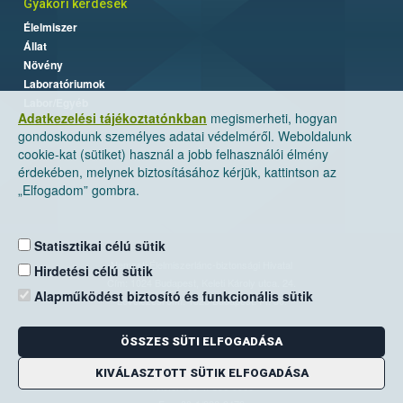
Gyakori kérdések
Élelmiszer
Állat
Növény
Laboratóriumok
Labor/Egyéb
Adatkezelési tájékoztatónkban
megismerheti, hogyan
gondoskodunk személyes adatai védelméről. Weboldalunk
cookie-kat (sütiket) használ a jobb felhasználói élmény
érdekében, melynek biztosításához kérjük, kattintson az
„Elfogadom” gombra.
Statisztikai célú sütik
Nemzeti Élelmiszerlánc-biztonsági Hivatal
Hirdetési célú sütik
Cím: 1024 Budapest, Keleti Károly utca. 24.
Alapműködést biztosító és funkcionális sütik
Levelezési cím: 1525 Budapest. Pf. 30.
ÖSSZES SÜTI ELFOGADÁSA
E-mail:
ugyfelszolgalat@nebih.gov.hu
Zöld szám: 06-80/263-244
KIVÁLASZTOTT SÜTIK ELFOGADÁSA
Telefon: 06-1/ 336-9000