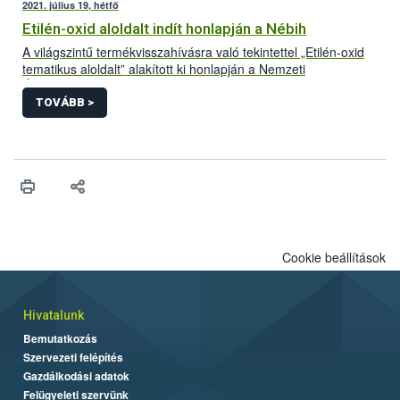
2021. július 19, hétfő
Etilén-oxid aloldalt indít honlapján a Nébih
A világszintű termékvisszahívásra való tekintettel „Etilén-oxid
tematikus aloldalt” alakított ki honlapján a Nemzeti
Élelmiszerlánc-biztonsági Hivatal (Nébih). A folyamatosan
frissülő felületre azok a Magyarországon forgalomba hozott
TOVÁBB >
termékek kerülnek, amelyek bizonyítottan etilén-oxiddal
szennyezett adalékanyag felhasználásával készültek. Az aloldal
létrehozásával az érintett termékek könnyebb azonosítását és
visszagyűjtését segíti a hivatal.
Cookie beállítások
Hivatalunk
Bemutatkozás
Szervezeti felépítés
Gazdálkodási adatok
Felügyeleti szervünk