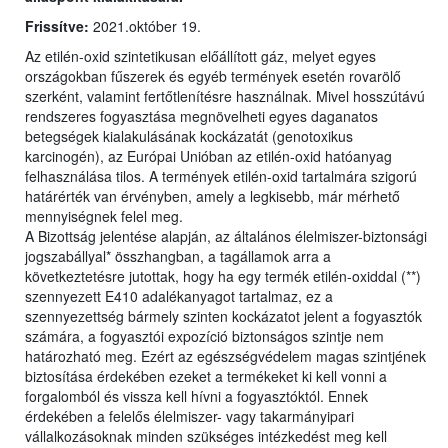
Frissítve:
2021.október 19.
Az etilén-oxid szintetikusan előállított gáz, melyet egyes
országokban fűszerek és egyéb termények esetén rovarölő
szerként, valamint fertőtlenítésre használnak. Mivel hosszútávú
rendszeres fogyasztása megnövelheti egyes daganatos
betegségek kialakulásának kockázatát (genotoxikus
karcinogén), az Európai Unióban az etilén-oxid hatóanyag
felhasználása tilos. A termények etilén-oxid tartalmára szigorú
határérték van érvényben, amely a legkisebb, már mérhető
mennyiségnek felel meg.
A Bizottság jelentése alapján, az általános élelmiszer-biztonsági
jogszabállyal* összhangban, a tagállamok arra a
következtetésre jutottak, hogy ha egy termék etilén-oxiddal (**)
szennyezett E410 adalékanyagot tartalmaz, ez a
szennyezettség bármely szinten kockázatot jelent a fogyasztók
számára, a fogyasztói expozíció biztonságos szintje nem
határozható meg. Ezért az egészségvédelem magas szintjének
biztosítása érdekében ezeket a termékeket ki kell vonni a
forgalomból és vissza kell hívni a fogyasztóktól. Ennek
érdekében a felelős élelmiszer- vagy takarmányipari
vállalkozásoknak minden szükséges intézkedést meg kell