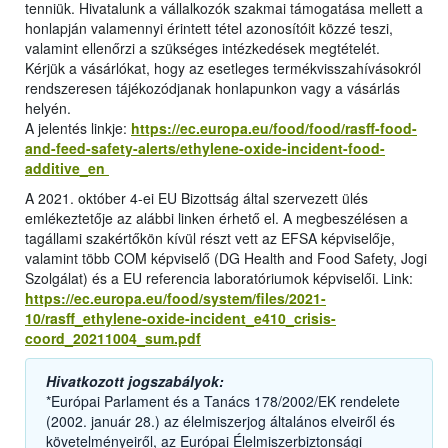
tenniük. Hivatalunk a vállalkozók szakmai támogatása mellett a
honlapján valamennyi érintett tétel azonosítóit közzé teszi,
valamint ellenőrzi a szükséges intézkedések megtételét.
Kérjük a vásárlókat, hogy az esetleges termékvisszahívásokról
rendszeresen tájékozódjanak honlapunkon vagy a vásárlás
helyén.
A jelentés linkje:
https://ec.europa.eu/food/food/rasff-food-
and-feed-safety-alerts/ethylene-oxide-incident-food-
additive_en
A 2021. október 4-ei EU Bizottság által szervezett ülés
emlékeztetője az alábbi linken érhető el. A megbeszélésen a
tagállami szakértőkön kívül részt vett az EFSA képviselője,
valamint több COM képviselő (DG Health and Food Safety, Jogi
Szolgálat) és a EU referencia laboratóriumok képviselői. Link:
https://ec.europa.eu/food/system/files/2021-
10/rasff_ethylene-oxide-incident_e410_crisis-
coord_20211004_sum.pdf
Hivatkozott jogszabályok:
*Európai Parlament és a Tanács 178/2002/EK rendelete
(2002. január 28.) az élelmiszerjog általános elveiről és
követelményeiről, az Európai Élelmiszerbiztonsági