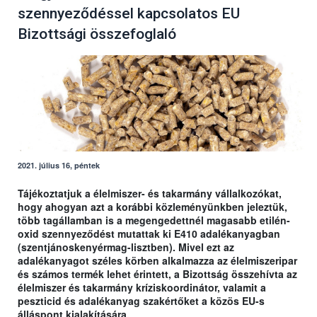
szennyeződéssel kapcsolatos EU
Bizottsági összefoglaló
2021. július 16, péntek
Tájékoztatjuk a élelmiszer- és takarmány vállalkozókat,
hogy ahogyan azt a korábbi közleményünkben jeleztük,
több tagállamban is a megengedettnél magasabb etilén-
oxid szennyeződést mutattak ki E410 adalékanyagban
(szentjánoskenyérmag-lisztben). Mivel ezt az
adalékanyagot széles körben alkalmazza az élelmiszeripar
és számos termék lehet érintett, a Bizottság összehívta az
élelmiszer és takarmány kríziskoordinátor, valamit a
peszticid és adalékanyag szakértőket a közös EU-s
álláspont kialakítására.