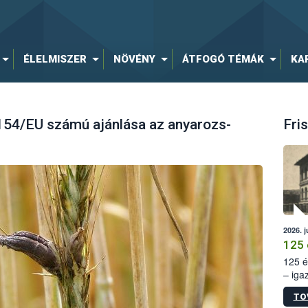
ÉLELMISZER
NÖVÉNY
ÁTFOGÓ TÉMÁK
KA
154/EU számú ajánlása az anyarozs-
Fris
2026. j
125 
125 é
– iga
állam
TO
15. sz