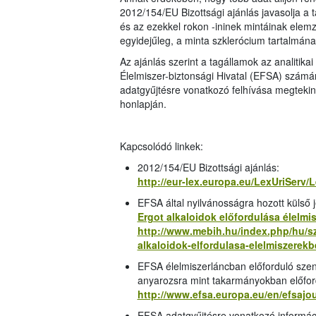
2012/154/EU Bizottsági ajánlás javasolja a t
és az ezekkel rokon -ininek mintáinak elem
egyidejűleg, a minta szklerócium tartalmán
Az ajánlás szerint a tagállamok az analiti
Élelmiszer-biztonsági Hivatal (EFSA) szám
adatgyűjtésre vonatkozó felhívása megtekint
honlapján.
Kapcsolódó linkek:
2012/154/EU Bizottsági ajánlás:
http://eur-lex.europa.eu/LexUriServ
EFSA által nyilvánosságra hozott külső j
Ergot alkaloidok előfordulása élelm
http://www.mebih.hu/index.php/hu/sz
alkaloidok-elfordulasa-elelmiszere
EFSA élelmiszerláncban előforduló sze
anyarozsra mint takarmányokban előfo
http://www.efsa.europa.eu/en/efsajo
EFSA adatgyűjtésre vonatkozó informác