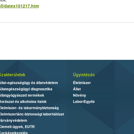
all/datex101217.htm
Szakterületek
Ügyintézés
Állat-egészségügy és állatvédelem
Élelmiszer
Állategészségügyi diagnosztika
Állat
Állatgyógyászati termékek
Növény
Borászat és alkoholos italok
Labor/Egyéb
Élelmiszer- és takarmánybiztonság
Élelmiszerlánc-biztonsági laborhálózat
Járványvédelem
Kiemelt ügyek, EUTR
Kockázatkezelés