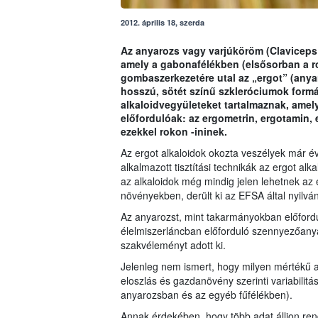
2012. április 18, szerda
Az anyarozs vagy varjúköröm (Claviceps
amely a gabonafélékben (elsősorban a ro
gombaszerkezetére utal az „ergot” (anyaro
hosszú, sötét színű szkleróciumok form
alkaloidvegyületeket tartalmaznak, amel
előfordulóak: az ergometrin, ergotamin, e
ezekkel rokon -ininek.
Az ergot alkaloidok okozta veszélyek már é
alkalmazott tisztítási technikák az ergot al
az alkaloidok még mindig jelen lehetnek az 
növényekben, derült ki az EFSA által nyilvá
Az anyarozst, mint takarmányokban előford
élelmiszerláncban előforduló szennyezőany
szakvéleményt adott ki.
Jelenleg nem ismert, hogy milyen mértékű a
eloszlás és gazdanövény szerinti variabilitá
anyarozsban és az egyéb fűfélékben).
Annak érdekében, hogy több adat álljon ren