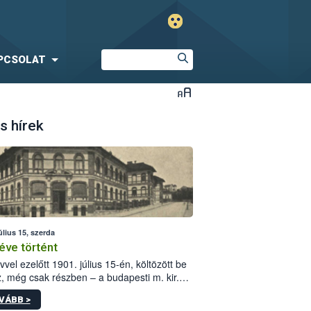
PCSOLAT
s hírek
úlius 15, szerda
éve történt
vvel ezelőtt 1901. július 15-én, költözött be
z, még csak részben – a budapesti m. kir.
i vetőmagvizsgáló állomás a Kis Rókus utca
VÁBB >
ám alatti, Czigler Győző által tervezett új