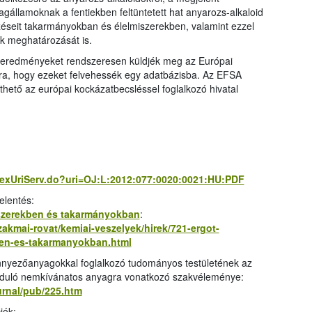
agállamoknak a fentiekben feltüntetett hat anyarozs-alkaloid
zéseit takarmányokban és élelmiszerekben, valamint ezzel
ak meghatározását is.
kai eredményeket rendszeresen küldjék meg az Európai
ára, hogy ezeket felvehessék egy adatbázisba. Az EFSA
hető az európai kockázatbecsléssel foglalkozó hivatal
/LexUriServ.do?uri=OJ:L:2012:077:0020:0021:HU:PDF
elentés:
iszerekben és takarmányokban
:
akmai-rovat/kemiai-veszelyek/hirek/721-ergot-
kben-es-takarmanyokban.html
nnyezőanyagokkal foglalkozó tudományos testületének az
rduló nemkívánatos anyagra vonatkozó szakvéleménye:
urnal/pub/225.htm
iók: