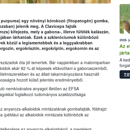
épüle
 purpurea) egy növényi kórokozó (fitopatogén) gomba,
zsban) jelenik meg. A Claviceps fajták
zs) kifejezés, mely a gabona-, illetve fűfélék kalászán,
ájában láthatóak. Ezek a szkleróciumok különböző
2026. j
yek közül a legismertebbek és a leggyakrabban
Az e
rgozin, ergokrisztin, ergokriptin, ergokornin és az
járta
A kedv
vszázadok óta jól ismertek. Bár napjainkban a malomiparban
forga
kaloidok akár 82 %-át képesek eltávolítani a gabonaszemből,
Korm.
élelmiszerekben és az állati takarmányozásra használt
TO
sérül
nosságra hozott külső jelentés eredményeiből.
felme
veszé
uló nemkívánatos anyagot illetően az EFSA
Ezen 
agokkal foglalkozó tudományos szakbizottsága
vonni
jártas
z anyarozs-alkaloidok mintázatának gombafajták, földrajzi
sa (például az alkaloidok mintázata különbözik az
delkezésre az anyarozs-alkaloidokról, a megjelent