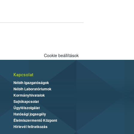
Cookie beállítások
Kapcsolat
Nébih Igazgatóságok
Nébih Laboratóriumok
Kormányhivatalok
Sajtókapcsolat
Ügyfélszolgálat
Hatósági jogsegély
Élelmiszermentő Központ
Hírlevél feliratkozás