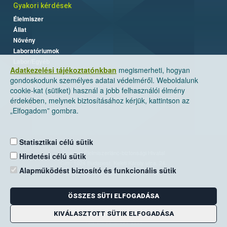
Gyakori kérdések
Élelmiszer
Állat
Növény
Laboratóriumok
Labor/Egyéb
Adatkezelési tájékoztatónkban
megismerheti, hogyan
gondoskodunk személyes adatai védelméről. Weboldalunk
cookie-kat (sütiket) használ a jobb felhasználói élmény
érdekében, melynek biztosításához kérjük, kattintson az
„Elfogadom” gombra.
Statisztikai célú sütik
Nemzeti Élelmiszerlánc-biztonsági Hivatal
Hirdetési célú sütik
Cím: 1024 Budapest, Keleti Károly utca. 24.
Alapműködést biztosító és funkcionális sütik
Levelezési cím: 1525 Budapest. Pf. 30.
ÖSSZES SÜTI ELFOGADÁSA
E-mail:
ugyfelszolgalat@nebih.gov.hu
Zöld szám: 06-80/263-244
KIVÁLASZTOTT SÜTIK ELFOGADÁSA
Telefon: 06-1/ 336-9000