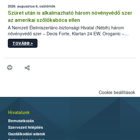
fában is azonosították. A növényvédelmi szakemberek folytatják
az intenzív felderítést, emellett az intézkedéseket a szlovák
2026. augusztus 6, csütörtök
hatósággal is összehangolják a terjedés megállítása érdekében.
Szüret után is alkalmazható három növényvédő szer
az amerikai szőlőkabóca ellen
A Nemzeti Élelmiszerlánc-biztonsági Hivatal (Nébih) három
növényvédő szer – Decis Forte, Klartan 24 EW, Oroganic –
engedélyokiratát módosította, így azok a szüretet követően,
TOVÁBB >
egészen a vesszőérettség (BBCH 91) stádiumáig
felhasználhatóak a szőlőben. A kiterjesztések célja, hogy a korai
érésű szőlőkben is legyen lehetőség a károsító elleni további
védekezésre. Az Oroganic készítmény kis kiszerelésben kiskerti
felhasználók számára is elérhető és ökológiai termesztésben is
engedélyezett.
Cookie beállítások
Hivatalunk
Bemutatkozás
Szervezeti felépítés
Gazdálkodási adatok