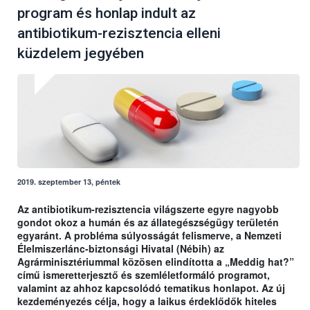
program és honlap indult az
antibiotikum-rezisztencia elleni
küzdelem jegyében
2019. szeptember 13, péntek
Az antibiotikum-rezisztencia világszerte egyre nagyobb
gondot okoz a humán és az állategészségügy területén
egyaránt. A probléma súlyosságát felismerve, a Nemzeti
Élelmiszerlánc-biztonsági Hivatal (Nébih) az
Agrárminisztériummal közösen elindította a „Meddig hat?”
című ismeretterjesztő és szemléletformáló programot,
valamint az ahhoz kapcsolódó tematikus honlapot. Az új
kezdeményezés célja, hogy a laikus érdeklődők hiteles