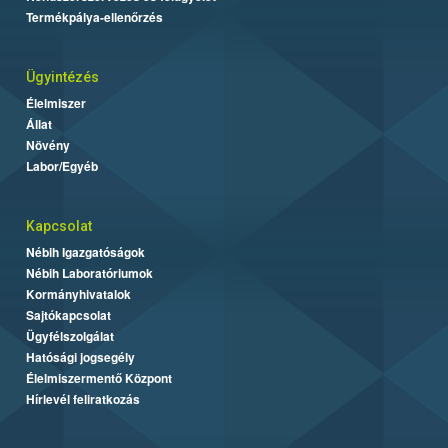
Termékpálya-ellenőrzés
Ügyintézés
Élelmiszer
Állat
Növény
Labor/Egyéb
Kapcsolat
Nébih Igazgatóságok
Nébih Laboratóriumok
Kormányhivatalok
Sajtókapcsolat
Ügyfélszolgálat
Hatósági jogsegély
Élelmiszermentő Központ
Hírlevél feliratkozás