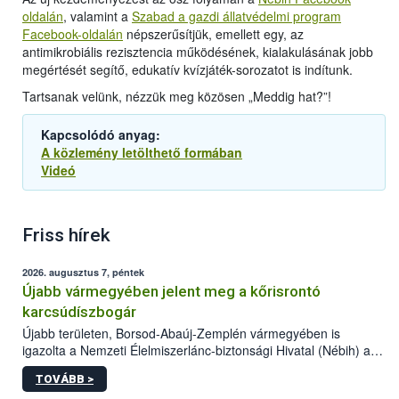
oldalán
, valamint a
Szabad a gazdi állatvédelmi program
Facebook-oldalán
népszerűsítjük, emellett egy, az
antimikrobiális rezisztencia működésének, kialakulásának jobb
megértését segítő, edukatív kvízjáték-sorozatot is indítunk.
Tartsanak velünk, nézzük meg közösen „Meddig hat?”!
Kapcsolódó anyag:
A közlemény letölthető formában
Videó
Friss hírek
2026. augusztus 7, péntek
Újabb vármegyében jelent meg a kőrisrontó
karcsúdíszbogár
Újabb területen, Borsod-Abaúj-Zemplén vármegyében is
igazolta a Nemzeti Élelmiszerlánc-biztonsági Hivatal (Nébih) a
kőrisrontó karcsúdíszbogár (Agrilus planipennis) jelenlétét. A
TOVÁBB >
kártevőt nem csak színcsapdában találták meg, de már fertőzött