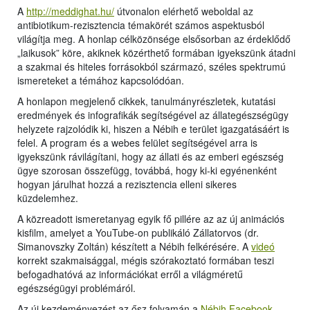
A
http://meddighat.hu/
útvonalon elérhető weboldal az
antibiotikum-rezisztencia témakörét számos aspektusból
világítja meg. A honlap célközönsége elsősorban az érdeklődő
„laikusok” köre, akiknek közérthető formában igyekszünk átadni
a szakmai és hiteles forrásokból származó, széles spektrumú
ismereteket a témához kapcsolódóan.
A honlapon megjelenő cikkek, tanulmányrészletek, kutatási
eredmények és infografikák segítségével az állategészségügy
helyzete rajzolódik ki, hiszen a Nébih e terület igazgatásáért is
felel. A program és a webes felület segítségével arra is
igyekszünk rávilágítani, hogy az állati és az emberi egészség
ügye szorosan összefügg, továbbá, hogy ki-ki egyénenként
hogyan járulhat hozzá a rezisztencia elleni sikeres
küzdelemhez.
A közreadott ismeretanyag egyik fő pillére az az új animációs
kisfilm, amelyet a YouTube-on publikáló Zállatorvos (dr.
Simanovszky Zoltán) készített a Nébih felkérésére. A
videó
korrekt szakmaisággal, mégis szórakoztató formában teszi
befogadhatóvá az információkat erről a világméretű
egészségügyi problémáról.
Az új kezdeményezést az ősz folyamán a
Nébih Facebook