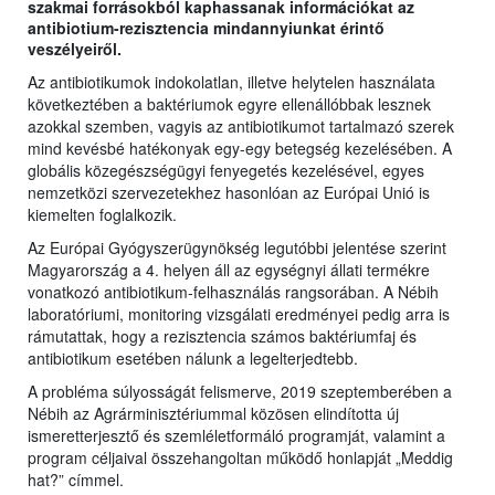
szakmai forrásokból kaphassanak információkat az
antibiotium-rezisztencia mindannyiunkat érintő
veszélyeiről.
Az antibiotikumok indokolatlan, illetve helytelen használata
következtében a baktériumok egyre ellenállóbbak lesznek
azokkal szemben, vagyis az antibiotikumot tartalmazó szerek
mind kevésbé hatékonyak egy-egy betegség kezelésében. A
globális közegészségügyi fenyegetés kezelésével, egyes
nemzetközi szervezetekhez hasonlóan az Európai Unió is
kiemelten foglalkozik.
Az Európai Gyógyszerügynökség legutóbbi jelentése szerint
Magyarország a 4. helyen áll az egységnyi állati termékre
vonatkozó antibiotikum-felhasználás rangsorában. A Nébih
laboratóriumi, monitoring vizsgálati eredményei pedig arra is
rámutattak, hogy a rezisztencia számos baktériumfaj és
antibiotikum esetében nálunk a legelterjedtebb.
A probléma súlyosságát felismerve, 2019 szeptemberében a
Nébih az Agrárminisztériummal közösen elindította új
ismeretterjesztő és szemléletformáló programját, valamint a
program céljaival összehangoltan működő honlapját „Meddig
hat?” címmel.