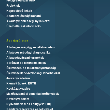
Felügyeleti szervünk
Projektek
Kapcsolódó linkek
Adatkezelési tájékoztató
Akadálymentességi nyilatkozat
Üzemeltetési információ
Szakterületek
Állat-egészségügy és állatvédelem
Állategészségügyi diagnosztika
Állatgyógyászati termékek
Borászat és alkoholos italok
Élelmiszer- és takarmánybiztonság
Élelmiszerlánc-biztonsági laborhálózat
Járványvédelem
Kiemelt ügyek, EUTR
Kockázatkezelés
Mezőgazdasági genetikai erőforrások
Növényvédelem
Nyilvántartási és Felügyeleti Díj
Rendszerszervezés és felügyelet