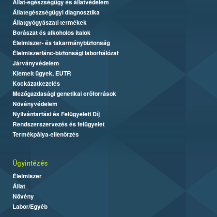
Állat-egészségügy és állatvédelem
Állategészségügyi diagnosztika
Állatgyógyászati termékek
Borászat és alkoholos italok
Élelmiszer- és takarmánybiztonság
Élelmiszerlánc-biztonsági laborhálózat
Járványvédelem
Kiemelt ügyek, EUTR
Kockázatkezelés
Mezőgazdasági genetikai erőforrások
Növényvédelem
Nyilvántartási és Felügyeleti Díj
Rendszerszervezés és felügyelet
Termékpálya-ellenőrzés
Ügyintézés
Élelmiszer
Állat
Növény
Labor/Egyéb