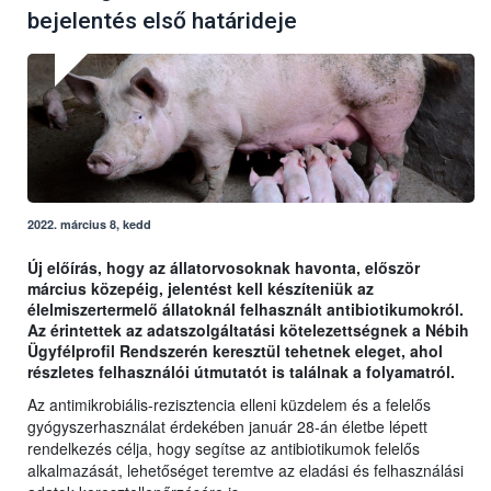
bejelentés első határideje
2022. március 8, kedd
Új előírás, hogy az állatorvosoknak havonta, először
március közepéig, jelentést kell készíteniük az
élelmiszertermelő állatoknál felhasznált antibiotikumokról.
Az érintettek az adatszolgáltatási kötelezettségnek a Nébih
Ügyfélprofil Rendszerén keresztül tehetnek eleget, ahol
részletes felhasználói útmutatót is találnak a folyamatról.
Az antimikrobiális-rezisztencia elleni küzdelem és a felelős
gyógyszerhasználat érdekében január 28-án életbe lépett
rendelkezés célja, hogy segítse az antibiotikumok felelős
alkalmazását, lehetőséget teremtve az eladási és felhasználási