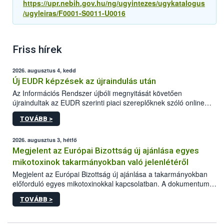
https://upr.nebih.gov.hu/ng/ugyintezes/ugykatalogus
/ugyleiras/F0001-S0011-U0016
Friss hírek
2026. augusztus 4, kedd
Új EUDR képzések az újraindulás után
Az Információs Rendszer újbóli megnyitását követően
újraindultak az EUDR szerinti piaci szereplőknek szóló online
képzések.
TOVÁBB >
2026. augusztus 3, hétfő
Megjelent az Európai Bizottság új ajánlása egyes
mikotoxinok takarmányokban való jelenlétéről
Megjelent az Európai Bizottság új ajánlása a takarmányokban
előforduló egyes mikotoxinokkal kapcsolatban. A dokumentum
2027-től új irányértékek alkalmazását írja elő, és a jelenleg
TOVÁBB >
hatályos uniós ajánlások helyébe lép.