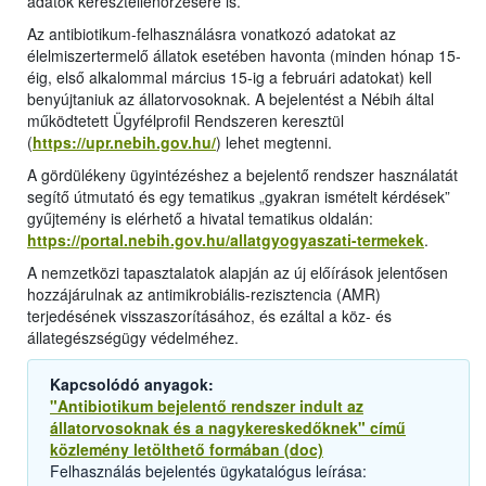
adatok keresztellenőrzésére is.
Az antibiotikum-felhasználásra vonatkozó adatokat az
élelmiszertermelő állatok esetében havonta (minden hónap 15-
éig, első alkalommal március 15-ig a februári adatokat) kell
benyújtaniuk az állatorvosoknak. A bejelentést a Nébih által
működtetett Ügyfélprofil Rendszeren keresztül
(
https://upr.nebih.gov.hu/
) lehet megtenni.
A gördülékeny ügyintézéshez a bejelentő rendszer használatát
segítő útmutató és egy tematikus „gyakran ismételt kérdések”
gyűjtemény is elérhető a hivatal tematikus oldalán:
https://portal.nebih.gov.hu/allatgyogyaszati-termekek
.
A nemzetközi tapasztalatok alapján az új előírások jelentősen
hozzájárulnak az antimikrobiális-rezisztencia (AMR)
terjedésének visszaszorításához, és ezáltal a köz- és
állategészségügy védelméhez.
Kapcsolódó anyagok:
"Antibiotikum bejelentő rendszer indult az
állatorvosoknak és a nagykereskedőknek" című
közlemény letölthető formában (doc)
Felhasználás bejelentés ügykatalógus leírása: