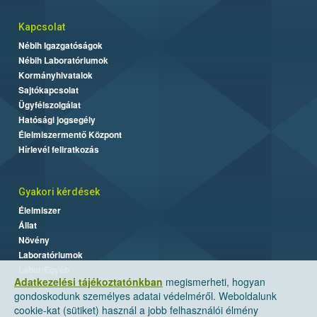
Kapcsolat
Nébih Igazgatóságok
Nébih Laboratóriumok
Kormányhivatalok
Sajtókapcsolat
Ügyfélszolgálat
Hatósági jogsegély
Élelmiszermentő Központ
Hírlevél feliratkozás
Gyakori kérdések
Élelmiszer
Állat
Növény
Laboratóriumok
Labor/Egyéb
Adatkezelési tájékoztatónkban
megismerheti, hogyan
gondoskodunk személyes adatai védelméről. Weboldalunk
cookie-kat (sütiket) használ a jobb felhasználói élmény