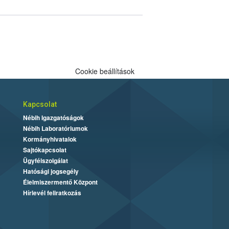
Cookie beállítások
Kapcsolat
Nébih Igazgatóságok
Nébih Laboratóriumok
Kormányhivatalok
Sajtókapcsolat
Ügyfélszolgálat
Hatósági jogsegély
Élelmiszermentő Központ
Hírlevél feliratkozás