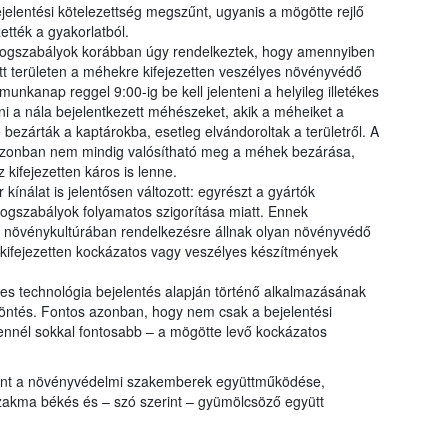
elentési kötelezettség megszűnt, ugyanis a mögötte rejlő
tték a gyakorlatból.
jogszabályok korábban úgy rendelkeztek, hogy amennyiben
ott területen a méhekre kifejezetten veszélyes növényvédő
munkanap reggel 9:00-ig be kell jelenteni a helyileg illetékes
eni a nála bejelentkezett méhészeket, akik a méheiket a
 bezárták a kaptárokba, esetleg elvándoroltak a területről. A
 azonban nem mindig valósítható meg a méhek bezárása,
 kifejezetten káros is lenne.
nálat is jelentősen változott: egyrészt a gyártók
jogszabályok folyamatos szigorítása miatt. Ennek
 növénykultúrában rendelkezésre állnak olyan növényvédő
 kifejezetten kockázatos vagy veszélyes készítmények
s technológia bejelentés alapján történő alkalmazásának
döntés. Fontos azonban, hogy nem csak a bejelentési
nnél sokkal fontosabb – a mögötte levő kockázatos
int a növényvédelmi szakemberek együttműködése,
zakma békés és – szó szerint – gyümölcsöző együtt