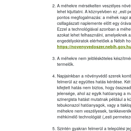
A méhekre mérsékelten veszélyes növé
lehet kijuttatni. A köznyelvben ez „esti
pontos megfogalmazás: a méhek napi ak
csillagászati naplemente előtt egy óráv
Ezzel a technológiával azonban a méhe
azokat lehet felhasználni, amelyeknek a
engedélyokiratok elérhetőek a Nébih ho
https://novenyvedoszer.nebih.gov.h
A méhekre nem jelölésköteles készítmén
termelők.
Napjainkban a növényvédő szerek kombi
felmerül az együttes hatás kérdése. Ké
kifejtett hatás nem biztos, hogy összea
jelensége, ahol az egyik hatóanyag a má
szinergista hatást mutatnak például a k
tebukonazol hatóanyagok, vagy a tiaklo
méhekre nem veszélyesek, tankkeverékbe
méhkímélő technológiát („esti permetez
Szintén gyakran felmerül a települési je