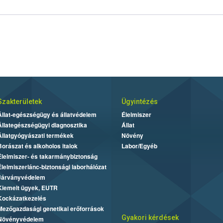
Szakterületek
Ügyintézés
Állat-egészségügy és állatvédelem
Élelmiszer
Állategészségügyi diagnosztika
Állat
Állatgyógyászati termékek
Növény
Borászat és alkoholos italok
Labor/Egyéb
Élelmiszer- és takarmánybiztonság
Élelmiszerlánc-biztonsági laborhálózat
Járványvédelem
Kiemelt ügyek, EUTR
Kockázatkezelés
Mezőgazdasági genetikai erőforrások
Gyakori kérdések
Növényvédelem