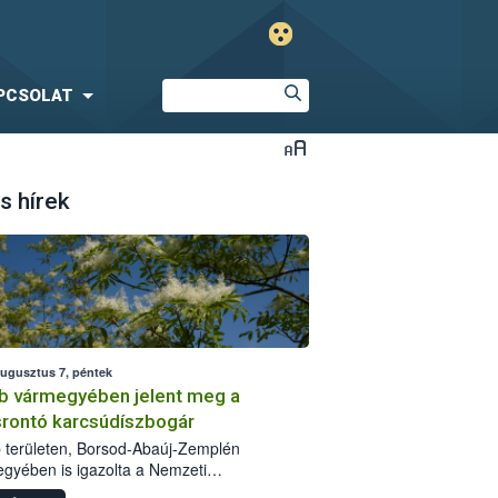
PCSOLAT
s hírek
augusztus 7, péntek
b vármegyében jelent meg a
srontó karcsúdíszbogár
 területen, Borsod-Abaúj-Zemplén
gyében is igazolta a Nemzeti
iszerlánc-biztonsági Hivatal (Nébih) a