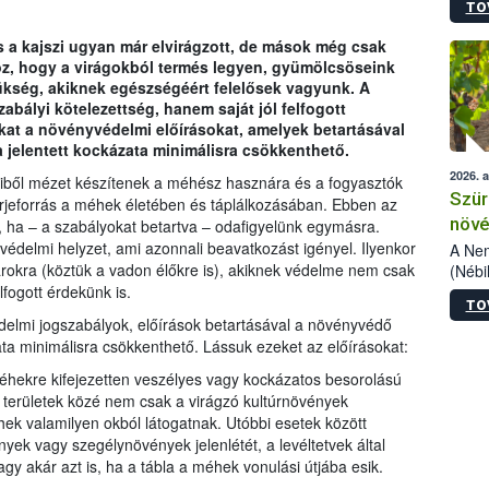
TO
kőris
jelen
 a kajszi ugyan már elvirágzott, de mások még csak
talál
oz, hogy a virágokból termés legyen, gyümölcsöseink
azono
ükség, akiknek egészségéért felelősek vagyunk. A
folyta
bályi kötelezettség, hanem saját jól felfogott
intéz
kat a növényvédelmi előírásokat, amelyek betartásával
össze
jelentett kockázata minimálisra csökkenthető.
érdek
2026. 
miből mézet készítenek a méhész hasznára és a fogyasztók
Szür
hérjeforrás a méhek életében és táplálkozásában. Ebben az
növé
, ha – a szabályokat betartva – odafigyelünk egymásra.
yvédelmi helyzet, ami azonnali beavatkozást igényel. Ilyenkor
szől
A Nem
varokra (köztük a vadon élőkre is), akiknek védelme nem csak
(Nébi
Klart
lfogott érdekünk is.
TO
módos
lmi jogszabályok, előírások betartásával a növényvédő
egész
ta minimálisra csökkenthető. Lássuk ezeket az előírásokat:
felha
célja
méhekre kifejezetten veszélyes vagy kockázatos besorolású
lehet
 területek közé nem csak a virágzó kultúrnövények
Az Or
ek valamilyen okból látogatnak. Utóbbi esetek között
felha
yek vagy szegélynövények jelenlétét, a levéltetvek által
terme
gy akár azt is, ha a tábla a méhek vonulási útjába esik.