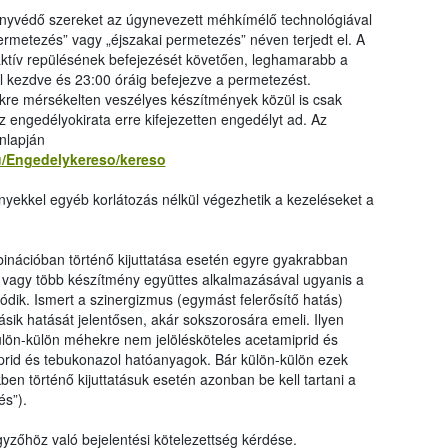
nyvédő szereket az úgynevezett méhkímélő technológiával
 permetezés” vagy „éjszakai permetezés” néven terjedt el. A
tív repülésének befejezését követően, leghamarabb a
al kezdve és 23:00 óráig befejezve a permetezést.
kre mérsékelten veszélyes készítmények közül is csak
z engedélyokirata erre kifejezetten engedélyt ad. Az
nlapján
u/Engedelykereso/kereso
yekkel egyéb korlátozás nélkül végezhetik a kezeléseket a
nációban történő kijuttatása esetén egyre gyakrabban
t vagy több készítmény együttes alkalmazásával ugyanis a
dódik. Ismert a szinergizmus (egymást felerősítő hatás)
sik hatását jelentősen, akár sokszorosára emeli. Ilyen
ülön-külön méhekre nem jelölésköteles acetamiprid és
prid és tebukonazol hatóanyagok. Bár külön-külön ezek
n történő kijuttatásuk esetén azonban be kell tartani a
és”).
gyzőhöz való bejelentési kötelezettség kérdése.