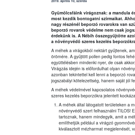
2019. április 10, szerda
Gyümölcsfáink virágoznak: a mandula és
most kezdik bontogatni szirmaikat. Ahh
nagy részénél beporzó rovarokra van sz
beporzó rovarok védelme nem csak jogsza
érdekünk is. A Nébih összegyűjtötte azo
a növényvédő szeres kezelés beporzókra 
A méhek a virágokból nektárt gyűjtenek, a
örömére. A gyűjtött pollen pedig fontos fe
együttélésben mindenki nyer, de csak akkor
Virágzás idején is előfordulhat olyan növén
azonban tekintettel kell lenni a beporzó ro
jogszabályi kötelezettség, hanem saját jól fe
A méhek védelmével kapcsolatos növényvéde
szeres kezelés beporzókra jelentett kockáza
A méhek által látogatott területeken a 
növényvédő szert felhasználni TILOS! E
tartoznak, hanem mindegyik, amit a méh
említhetjük például a virágzó gyomnövén
kiválasztott mézharmat megjelenését, va