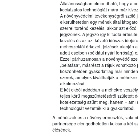
Általánosságban elmondható, hogy a bej
kockázatos technológiát mára már kiveze
A növényvédelmi tevékenységről szóló 
elkerülhetetlen egy méhek által látogat
szerrel történő kezelés, akkor azt előző 
jegyzőnek. A jegyző így ki tudta értesít
kezelés és az azt követő időszak idejére
méhészektől érkezett jelzések alapján
adott esetben (például nyári forróság) ez
Ezzel párhuzamosan a növényvédő szer kí
„belátása”, másrészt a rájuk vonatkozó 
köszönhetően gyakorlatilag már minden
szerek, amelyek kiválthatják a méhekre
alkalmazását.
E két okból adódóan a méhekre veszélye
teljes körű megszűntetéséről született 
kötelezettség szűnt meg, hanem – ami e
technológiát vezették ki a gyakorlatból.
A méhészek és a növénytermesztők, valam
partnersége elengedhetetlen kulcsa a két s
élésének.