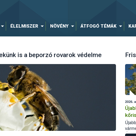
ÉLELMISZER
NÖVÉNY
ÁTFOGÓ TÉMÁK
KA
dekünk is a beporzó rovarok védelme
Fris
2026. 
Újab
kőri
Újabb
várme
Élelm