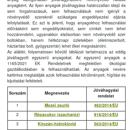
anyagként. Az ilyen anyagok jóváhagyása határozatlan idejű és
sem forgalmazásuk, sem felhasználásuk nem igényli a
növényvédő szereknél szükséges engedélyezési eljárás
lefolytatását. Ez azt is jelenti, hogy anyagokhoz felhasználási
előírásként sem engedélyokiratot, sem címkét nem lehet
hozzárendelni, ugyanakkor elsősorban nem növényvédő szer
boltokban, hanem hétköznapi üzletekben (élelmiszerbolt,
háztartási bolt, gyógyszertár) lehet őket megvásárolni.
Az alábbi, folyamatosan bővülő táblázat tartalmazza az eddig
jóváhagyott egyszerű anyagokat. Az egyszerű anyagok a
1165/2021 EK Rendeletnek megfelelően ökológiai
gazdálkodásban is felhasználhatóak. Az anyagok nevére
kattintva megtalálják azok felhasználási körülményeit, hígítási és
kijuttatási feltételeit.
Jóváhagyási
Sorszám
Megnevezés
rendelet
1
Mezei zsurló
462/2014/EU
2
Répacukor (szacharóz)
916/2014/EU
3
Kitozán-hidroklorid
563/2014/EU