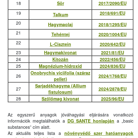
18
Sör
2017/2090/EU
19
2018/691/EU
Talkum
20
Hagymaolaj
2018/1295/EU
21
Tehéntej
2020/1004/EU
22
L-Cisztein
2020/642/EU
23
Hagymakivonat
2021/81/EU
24
Kitozán
2022/456/EU
25
Magnézium-hidroxid
2024/836/EU
Onobrychis viciifolia (száraz
26
2024/1768/EU
pellet)
Sarjadékhagyma (Allium
27
2024/2878/EU
fistulosum)
28
Szőlőmag kivonat
2025/96/EU
Az egyszerű anyagok jóváhagyási eljárására vonatkozó
információk megtalálhatók a
DG SANTE honlapján
a „basic
substances” cím alatt.
Az aktuális teljes lista a
növényvédő szer hatóanyagok