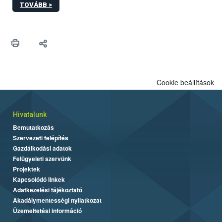
TOVÁBB >
hatósági feladatokat, valamint a veszélyes eb tartását és annak
engedélyezését. Ezen eljárások során szükség esetén be kell
vonni az ebek viselkedésének megítélésében jártas szakértőt.
Cookie beállítások
Hivatalunk
Bemutatkozás
Szervezeti felépítés
Gazdálkodási adatok
Felügyeleti szervünk
Projektek
Kapcsolódó linkek
Adatkezelési tájékoztató
Akadálymentességi nyilatkozat
Üzemeltetési információ