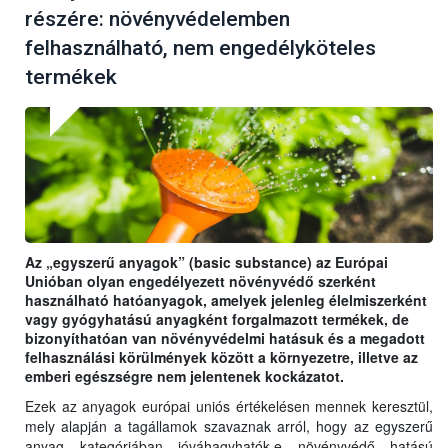
részére: növényvédelemben
felhasználható, nem engedélyköteles
termékek
Az „egyszerű anyagok” (basic substance) az Európai
Unióban olyan engedélyezett növényvédő szerként
használható hatóanyagok, amelyek jelenleg élelmiszerként
vagy gyógyhatású anyagként forgalmazott termékek, de
bizonyíthatóan van növényvédelmi hatásuk és a megadott
felhasználási körülmények között a környezetre, illetve az
emberi egészségre nem jelentenek kockázatot.
Ezek az anyagok európai uniós értékelésen mennek keresztül,
mely alapján a tagállamok szavaznak arról, hogy az egyszerű
anyag kategóriában jóváhagyhatók-e növényvédő hatású