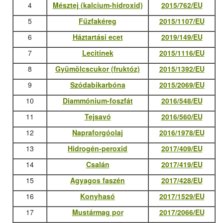
4
Mésztej (kalcium-hidroxid)
2015/762/EU
5
Fűzfakéreg
2015/1107/EU
6
Háztartási ecet
2019/149/EU
7
Lecitinek
2015/1116/EU
8
Gyümölcscukor (fruktóz)
2015/1392/EU
9
Szódabikarbóna
2015/2069/EU
10
Diammónium-foszfát
2016/548/EU
11
Tejsavó
2016/560/EU
12
Napraforgóolaj
2016/1978/EU
13
Hidrogén-peroxid
2017/409/EU
14
Csalán
2017/419/EU
15
Agyagos faszén
2017/428/EU
16
Konyhasó
2017/1529/EU
17
Mustármag por
2017/2066/EU