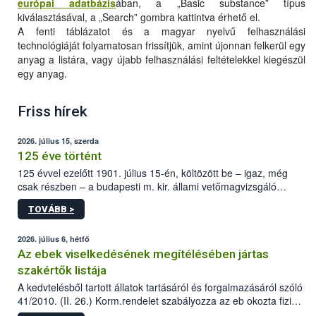
európai adatbázis
ában, a „Basic substance” típus
kiválasztásával, a „Search” gombra kattintva érhető el.
A fenti táblázatot és a magyar nyelvű felhasználási
technológiáját folyamatosan frissítjük, amint újonnan felkerül egy
anyag a listára, vagy újabb felhasználási feltételekkel kiegészül
egy anyag.
Friss hírek
2026. július 15, szerda
125 éve történt
125 évvel ezelőtt 1901. július 15-én, költözött be – igaz, még
csak részben – a budapesti m. kir. állami vetőmagvizsgáló
állomás a Kis Rókus utca 15. szám alatti, Czigler Győző által
TOVÁBB >
tervezett új épületébe.
2026. július 6, hétfő
Az ebek viselkedésének megítélésében jártas
szakértők listája
A kedvtelésből tartott állatok tartásáról és forgalmazásáról szóló
41/2010. (II. 26.) Korm.rendelet szabályozza az eb okozta fizikai
sérülés, illetve ennek veszélye keletkezésekor felmerülő