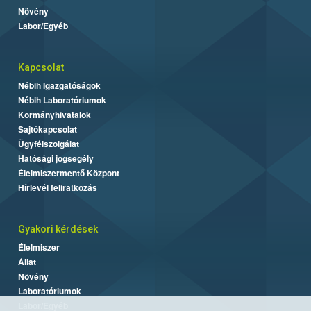
Növény
Labor/Egyéb
Kapcsolat
Nébih Igazgatóságok
Nébih Laboratóriumok
Kormányhivatalok
Sajtókapcsolat
Ügyfélszolgálat
Hatósági jogsegély
Élelmiszermentő Központ
Hírlevél feliratkozás
Gyakori kérdések
Élelmiszer
Állat
Növény
Laboratóriumok
Labor/Egyéb