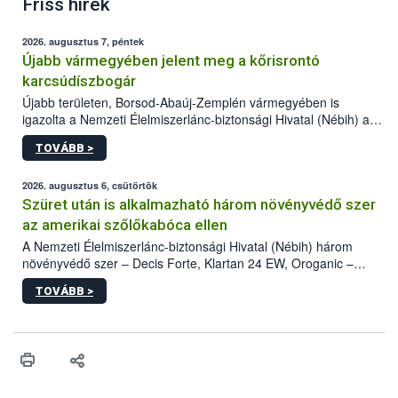
Friss hírek
2026. augusztus 7, péntek
Újabb vármegyében jelent meg a kőrisrontó
karcsúdíszbogár
Újabb területen, Borsod-Abaúj-Zemplén vármegyében is
igazolta a Nemzeti Élelmiszerlánc-biztonsági Hivatal (Nébih) a
kőrisrontó karcsúdíszbogár (Agrilus planipennis) jelenlétét. A
TOVÁBB >
kártevőt nem csak színcsapdában találták meg, de már fertőzött
fában is azonosították. A növényvédelmi szakemberek folytatják
az intenzív felderítést, emellett az intézkedéseket a szlovák
2026. augusztus 6, csütörtök
hatósággal is összehangolják a terjedés megállítása érdekében.
Szüret után is alkalmazható három növényvédő szer
az amerikai szőlőkabóca ellen
A Nemzeti Élelmiszerlánc-biztonsági Hivatal (Nébih) három
növényvédő szer – Decis Forte, Klartan 24 EW, Oroganic –
engedélyokiratát módosította, így azok a szüretet követően,
TOVÁBB >
egészen a vesszőérettség (BBCH 91) stádiumáig
felhasználhatóak a szőlőben. A kiterjesztések célja, hogy a korai
érésű szőlőkben is legyen lehetőség a károsító elleni további
védekezésre. Az Oroganic készítmény kis kiszerelésben kiskerti
felhasználók számára is elérhető és ökológiai termesztésben is
engedélyezett.