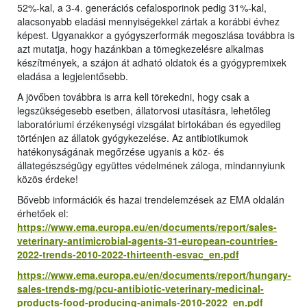
52%-kal, a 3-4. generációs cefalosporinok pedig 31%-kal,
alacsonyabb eladási mennyiségekkel zártak a korábbi évhez
képest. Ugyanakkor a gyógyszerformák megoszlása továbbra is
azt mutatja, hogy hazánkban a tömegkezelésre alkalmas
készítmények, a szájon át adható oldatok és a gyógypremixek
eladása a legjelentősebb.
A jövőben továbbra is arra kell törekedni, hogy csak a
legszükségesebb esetben, állatorvosi utasításra, lehetőleg
laboratóriumi érzékenységi vizsgálat birtokában és egyedileg
történjen az állatok gyógykezelése. Az antibiotikumok
hatékonyságának megőrzése ugyanis a köz- és
állategészségügy együttes védelmének záloga, mindannyiunk
közös érdeke!
Bővebb információk és hazai trendelemzések az EMA oldalán
érhetőek el:
https://www.ema.europa.eu/en/documents/report/sales-
veterinary-antimicrobial-agents-31-european-countries-
2022-trends-2010-2022-thirteenth-esvac_en.pdf
https://www.ema.europa.eu/en/documents/report/hungary-
sales-trends-mg/pcu-antibiotic-veterinary-medicinal-
products-food-producing-animals-2010-2022_en.pdf