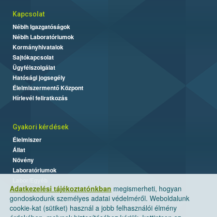
Kapcsolat
Nébih Igazgatóságok
Nébih Laboratóriumok
Kormányhivatalok
Sajtókapcsolat
Ügyfélszolgálat
Hatósági jogsegély
Élelmiszermentő Központ
Hírlevél feliratkozás
Gyakori kérdések
Élelmiszer
Állat
Növény
Laboratóriumok
Labor/Egyéb
Adatkezelési tájékoztatónkban
megismerheti, hogyan
gondoskodunk személyes adatai védelméről. Weboldalunk
cookie-kat (sütiket) használ a jobb felhasználói élmény