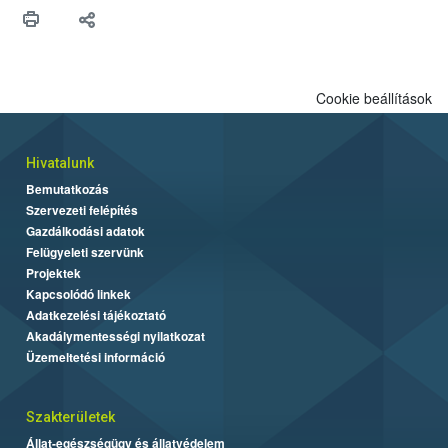
védekezésre. Az Oroganic készítmény kis kiszerelésben kiskerti
felhasználók számára is elérhető és ökológiai termesztésben is
engedélyezett.
Cookie beállítások
Hivatalunk
Bemutatkozás
Szervezeti felépítés
Gazdálkodási adatok
Felügyeleti szervünk
Projektek
Kapcsolódó linkek
Adatkezelési tájékoztató
Akadálymentességi nyilatkozat
Üzemeltetési információ
Szakterületek
Állat-egészségügy és állatvédelem