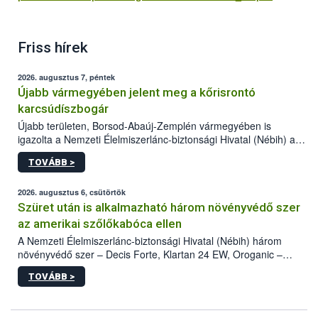
Friss hírek
2026. augusztus 7, péntek
Újabb vármegyében jelent meg a kőrisrontó
karcsúdíszbogár
Újabb területen, Borsod-Abaúj-Zemplén vármegyében is
igazolta a Nemzeti Élelmiszerlánc-biztonsági Hivatal (Nébih) a
kőrisrontó karcsúdíszbogár (Agrilus planipennis) jelenlétét. A
TOVÁBB >
kártevőt nem csak színcsapdában találták meg, de már fertőzött
fában is azonosították. A növényvédelmi szakemberek folytatják
az intenzív felderítést, emellett az intézkedéseket a szlovák
2026. augusztus 6, csütörtök
hatósággal is összehangolják a terjedés megállítása érdekében.
Szüret után is alkalmazható három növényvédő szer
az amerikai szőlőkabóca ellen
A Nemzeti Élelmiszerlánc-biztonsági Hivatal (Nébih) három
növényvédő szer – Decis Forte, Klartan 24 EW, Oroganic –
engedélyokiratát módosította, így azok a szüretet követően,
TOVÁBB >
egészen a vesszőérettség (BBCH 91) stádiumáig
felhasználhatóak a szőlőben. A kiterjesztések célja, hogy a korai
érésű szőlőkben is legyen lehetőség a károsító elleni további