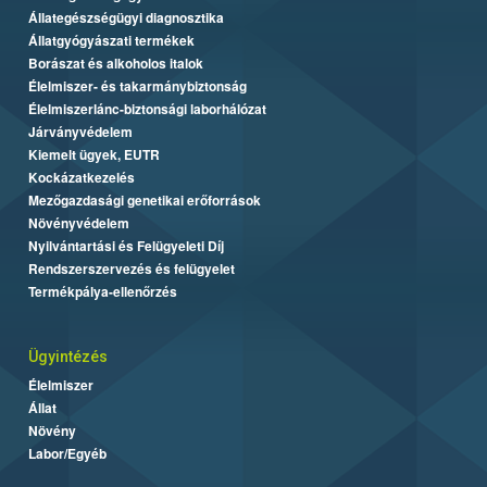
Állategészségügyi diagnosztika
Állatgyógyászati termékek
Borászat és alkoholos italok
Élelmiszer- és takarmánybiztonság
Élelmiszerlánc-biztonsági laborhálózat
Járványvédelem
Kiemelt ügyek, EUTR
Kockázatkezelés
Mezőgazdasági genetikai erőforrások
Növényvédelem
Nyilvántartási és Felügyeleti Díj
Rendszerszervezés és felügyelet
Termékpálya-ellenőrzés
Ügyintézés
Élelmiszer
Állat
Növény
Labor/Egyéb