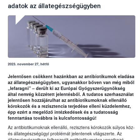
adatok az állategészségügyben
2023. november 27, hétfő
Jelentősen csökkent hazánkban az antibiotikumok eladása
az állategészségügyben, ugyanakkor bőven van még miből
„lefaragni” – derült ki az Európai Gyógyszerügynökség
által nemrég közzétett jelentésből. A tudatos szerhasználat
jelentősen hozzájárulhat az antibiotikumoknak ellenálló
kórokozók és a rezisztencia terjedése elleni küzdelemhez,
épp ezért a megelőző intézkedések és a tudatosság
fenntartása továbbra is kulcsfontosságú!
Az antibiotikumoknak ellenálló, rezisztens kórokozók súlyos köz-
és állategészségügyi problémát jelentenek világszerte. Az
állatgyógyászatban felhasznált antibiotikumokra vonatkozó