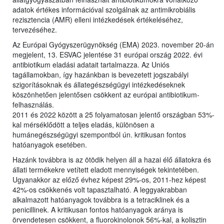
adatok értékes információval szolgálnak az antimikrobiális
rezisztencia (AMR) elleni intézkedések értékeléséhez,
tervezéséhez.
Az Európai Gyógyszerügynökség (EMA) 2023. november 20-án
megjelent, 13. ESVAC jelentése 31 európai ország 2022. évi
antibiotikum eladási adatait tartalmazza. Az Uniós
tagállamokban, így hazánkban is bevezetett jogszabályi
szigorításoknak és állategészségügyi intézkedéseknek
köszönhetően jelentősen csökkent az európai antibiotikum-
felhasználás.
2011 és 2022 között a 25 folyamatosan jelentő országban 53%-
kal mérséklődött a teljes eladás, különösen a
humánegészségügyi szempontból ún. kritikusan fontos
hatóanyagok esetében.
Hazánk továbbra is az ötödik helyen áll a hazai élő állatokra és
állati termékekre vetített eladott mennyiségek tekintetében.
Ugyanakkor az előző évhez képest 29%-os, 2011-hez képest
42%-os csökkenés volt tapasztalható. A leggyakrabban
alkalmazott hatóanyagok továbbra is a tetraciklinek és a
penicillinek. A kritikusan fontos hatóanyagok aránya is
örvendetesen csökkent, a fluorokinolonok 56%-kal, a kolisztin