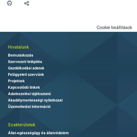
felhasználók számára is elérhető és ökológiai termesztésben is
engedélyezett.
Cookie beállítások
Hivatalunk
Bemutatkozás
Szervezeti felépítés
Gazdálkodási adatok
Felügyeleti szervünk
Projektek
Kapcsolódó linkek
Adatkezelési tájékoztató
Akadálymentességi nyilatkozat
Üzemeltetési információ
Szakterületek
Állat-egészségügy és állatvédelem