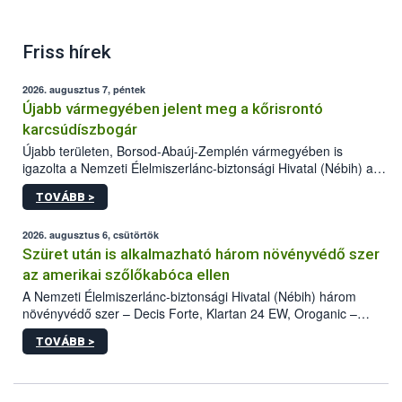
Friss hírek
2026. augusztus 7, péntek
Újabb vármegyében jelent meg a kőrisrontó
karcsúdíszbogár
Újabb területen, Borsod-Abaúj-Zemplén vármegyében is
igazolta a Nemzeti Élelmiszerlánc-biztonsági Hivatal (Nébih) a
kőrisrontó karcsúdíszbogár (Agrilus planipennis) jelenlétét. A
TOVÁBB >
kártevőt nem csak színcsapdában találták meg, de már fertőzött
fában is azonosították. A növényvédelmi szakemberek folytatják
az intenzív felderítést, emellett az intézkedéseket a szlovák
2026. augusztus 6, csütörtök
hatósággal is összehangolják a terjedés megállítása érdekében.
Szüret után is alkalmazható három növényvédő szer
az amerikai szőlőkabóca ellen
A Nemzeti Élelmiszerlánc-biztonsági Hivatal (Nébih) három
növényvédő szer – Decis Forte, Klartan 24 EW, Oroganic –
engedélyokiratát módosította, így azok a szüretet követően,
TOVÁBB >
egészen a vesszőérettség (BBCH 91) stádiumáig
felhasználhatóak a szőlőben. A kiterjesztések célja, hogy a korai
érésű szőlőkben is legyen lehetőség a károsító elleni további
védekezésre. Az Oroganic készítmény kis kiszerelésben kiskerti