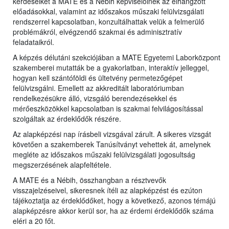
kérdéseiket a MATE és a Nébih képviselőinek az elhangzott
előadásokkal, valamint az időszakos műszaki felülvizsgálati
rendszerrel kapcsolatban, konzultálhattak velük a felmerülő
problémákról, elvégzendő szakmai és adminisztratív
feladataikról.
A képzés délutáni szekciójában a MATE Egyetemi Laborközpont
szakemberei mutatták be a gyakorlatban, interaktív jelleggel,
hogyan kell szántóföldi és ültetvény permetezőgépet
felülvizsgálni. Emellett az akkreditált laboratóriumban
rendelkezésükre álló, vizsgáló berendezésekkel és
mérőeszközökkel kapcsolatban is szakmai felvilágosítással
szolgáltak az érdeklődők részére.
Az alapképzési nap írásbeli vizsgával zárult. A sikeres vizsgát
követően a szakemberek Tanúsítványt vehettek át, amelynek
megléte az időszakos műszaki felülvizsgálati jogosultság
megszerzésének alapfeltétele.
A MATE és a Nébih, összhangban a résztvevők
visszajelzéseivel, sikeresnek ítéli az alapképzést és ezúton
tájékoztatja az érdeklődőket, hogy a következő, azonos témájú
alapképzésre akkor kerül sor, ha az érdemi érdeklődők száma
eléri a 20 főt.