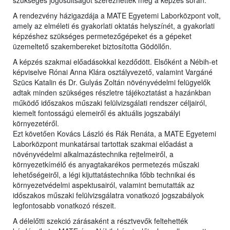
szükséges jogosultságot szerezhették meg a képzés során.
A rendezvény házigazdája a MATE Egyetemi Laborközpont volt,
amely az elméleti és gyakorlati oktatás helyszínét, a gyakorlati
képzéshez szükséges permetezőgépeket és a gépeket
üzemeltető szakembereket biztosította Gödöllőn.
A képzés szakmai előadásokkal kezdődött. Elsőként a Nébih-et
képviselve Rónai Anna Klára osztályvezető, valamint Vargáné
Szücs Katalin és Dr. Gulyás Zoltán növényvédelmi felügyelők
adtak minden szükséges részletre tájékoztatást a hazánkban
működő időszakos műszaki felülvizsgálati rendszer céljairól,
kiemelt fontosságú elemeiről és aktuális jogszabályi
környezetéről.
Ezt követően Kovács László és Rák Renáta, a MATE Egyetemi
Laborközpont munkatársai tartottak szakmai előadást a
növényvédelmi alkalmazástechnika rejtelmeiről, a
környezetkímélő és anyagtakarékos permetezés műszaki
lehetőségeiről, a légi kijuttatástechnika főbb technikai és
környezetvédelmi aspektusairól, valamint bemutatták az
időszakos műszaki felülvizsgálatra vonatkozó jogszabályok
legfontosabb vonatkozó részeit.
A délelőtti szekció zárásaként a résztvevők feltehették