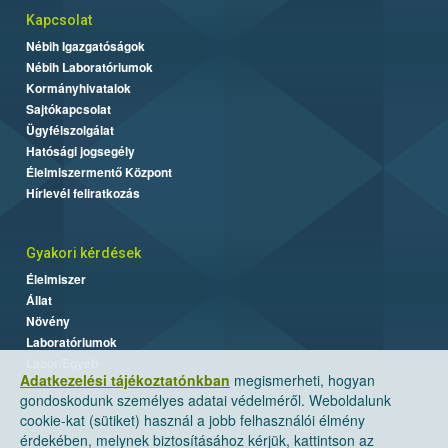
Kapcsolat
Nébih Igazgatóságok
Nébih Laboratóriumok
Kormányhivatalok
Sajtókapcsolat
Ügyfélszolgálat
Hatósági jogsegély
Élelmiszermentő Központ
Hírlevél feliratkozás
Gyakori kérdések
Élelmiszer
Állat
Növény
Laboratóriumok
Labor/Egyéb
Adatkezelési tájékoztatónkban
megismerheti, hogyan
gondoskodunk személyes adatai védelméről. Weboldalunk
cookie-kat (sütiket) használ a jobb felhasználói élmény
érdekében, melynek biztosításához kérjük, kattintson az