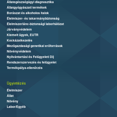
Állategészségügyi diagnosztika
Állatgyógyászati termékek
Borászat és alkoholos italok
Élelmiszer- és takarmánybiztonság
Élelmiszerlánc-biztonsági laborhálózat
Járványvédelem
Kiemelt ügyek, EUTR
Kockázatkezelés
Mezőgazdasági genetikai erőforrások
Növényvédelem
Nyilvántartási és Felügyeleti Díj
Rendszerszervezés és felügyelet
Termékpálya-ellenőrzés
Ügyintézés
Élelmiszer
Állat
Növény
Labor/Egyéb