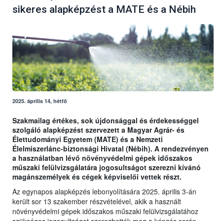
sikeres alapképzést a MATE és a Nébih
2025. április 14, hétfő
Szakmailag értékes, sok újdonsággal és érdekességgel
szolgáló alapképzést szervezett a Magyar Agrár- és
Élettudományi Egyetem (MATE) és a Nemzeti
Élelmiszerlánc-biztonsági Hivatal (Nébih). A rendezvényen
a használatban lévő növényvédelmi gépek időszakos
műszaki felülvizsgálatára jogosultságot szerezni kívánó
magánszemélyek és cégek képviselői vettek részt.
Az egynapos alapképzés lebonyolítására 2025. április 3-án
került sor 13 szakember részvételével, akik a használt
növényvédelmi gépek időszakos műszaki felülvizsgálatához