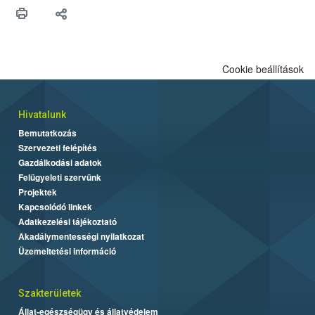
védekezésre. Az Oroganic készítmény kis kiszerelésben kiskerti
felhasználók számára is elérhető és ökológiai termesztésben is
engedélyezett.
Cookie beállítások
Hivatalunk
Bemutatkozás
Szervezeti felépítés
Gazdálkodási adatok
Felügyeleti szervünk
Projektek
Kapcsolódó linkek
Adatkezelési tájékoztató
Akadálymentességi nyilatkozat
Üzemeltetési információ
Szakterületek
Állat-egészségügy és állatvédelem