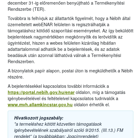
december 31-ig előremenően benyújtható a Termékenyítési
Rendszerbe (TER).
Továbbra is felhívjuk az állattartók figyelmét, hogy a Nébih által
üzemeltetett webENAR felületen is regisztrálhatják a
támogatáshoz kötődő szaporítási eseményeket. Az így beküldött
bejelentések nagymértékben megkönnyítik és lerövidítik az
ügyintézést, hiszen a webes felületen kizárólag hibátlan
adattartalommal adhatók be a bejelentések, és az adatok
beadásuk után azonnal láthatóvá válnak a Termékenyítési
Rendszerben.
A bizonylatok papír alapon, postai úton is megküldhetők a Nébih
részére.
A bejelentésekkel kapcsolatos további információk a
https://portal.nebih.gov.hu/enar
oldalon, míg a támogatás
igénybevételével és feltételeivel kapcsolatos tudnivalók a
www.mvh.allamkincstar.gov.hu
oldalon érhetők el.
Hivatkozott jogszabály:
*a termeléshez kötött közvetlen támogatások
igénybevételének szabályairól szóló 9/2015. (III.13.) FM
rendelet” (a továbbiakban: Jogcímrendelet)