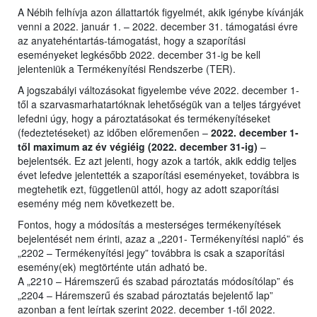
A Nébih felhívja azon állattartók figyelmét, akik igénybe kívánják
venni a 2022. január 1. – 2022. december 31. támogatási évre
az anyatehéntartás-támogatást, hogy a szaporítási
eseményeket legkésőbb 2022. december 31-ig be kell
jelenteniük a Termékenyítési Rendszerbe (TER).
A jogszabályi változásokat figyelembe véve 2022. december 1-
től a szarvasmarhatartóknak lehetőségük van a teljes tárgyévet
lefedni úgy, hogy a pároztatásokat és termékenyítéseket
(fedeztetéseket) az időben előremenően –
2022. december 1-
től maximum az év végiéig (2022. december 31-ig)
–
bejelentsék. Ez azt jelenti, hogy azok a tartók, akik eddig teljes
évet lefedve jelentették a szaporítási eseményeket, továbbra is
megtehetik ezt, függetlenül attól, hogy az adott szaporítási
esemény még nem következett be.
Fontos, hogy a módosítás a mesterséges termékenyítések
bejelentését nem érinti, azaz a „2201- Termékenyítési napló” és
„2202 – Termékenyítési jegy” továbbra is csak a szaporítási
esemény(ek) megtörténte után adható be.
A „2210 – Háremszerű és szabad pároztatás módosítólap” és
„2204 – Háremszerű és szabad pároztatás bejelentő lap”
azonban a fent leírtak szerint 2022. december 1-től 2022.