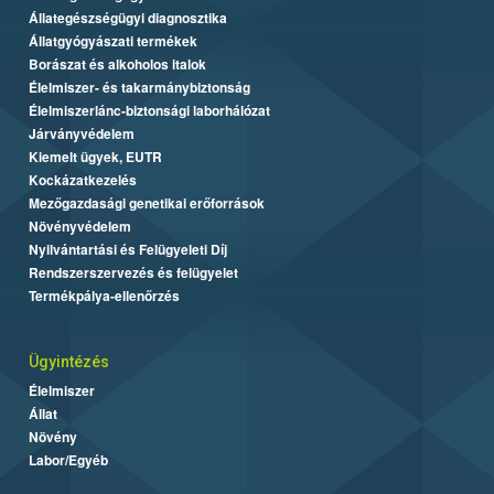
Állategészségügyi diagnosztika
Állatgyógyászati termékek
Borászat és alkoholos italok
Élelmiszer- és takarmánybiztonság
Élelmiszerlánc-biztonsági laborhálózat
Járványvédelem
Kiemelt ügyek, EUTR
Kockázatkezelés
Mezőgazdasági genetikai erőforrások
Növényvédelem
Nyilvántartási és Felügyeleti Díj
Rendszerszervezés és felügyelet
Termékpálya-ellenőrzés
Ügyintézés
Élelmiszer
Állat
Növény
Labor/Egyéb