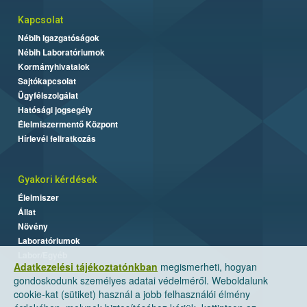
Kapcsolat
Nébih Igazgatóságok
Nébih Laboratóriumok
Kormányhivatalok
Sajtókapcsolat
Ügyfélszolgálat
Hatósági jogsegély
Élelmiszermentő Központ
Hírlevél feliratkozás
Gyakori kérdések
Élelmiszer
Állat
Növény
Laboratóriumok
Labor/Egyéb
Adatkezelési tájékoztatónkban
megismerheti, hogyan
gondoskodunk személyes adatai védelméről. Weboldalunk
cookie-kat (sütiket) használ a jobb felhasználói élmény