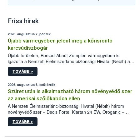
Friss hírek
2026. augusztus 7, péntek
Újabb vármegyében jelent meg a kőrisrontó
karcsúdíszbogár
Újabb területen, Borsod-Abaúj-Zemplén vármegyében is
igazolta a Nemzeti Élelmiszerlánc-biztonsági Hivatal (Nébih) a
kőrisrontó karcsúdíszbogár (Agrilus planipennis) jelenlétét. A
TOVÁBB >
kártevőt nem csak színcsapdában találták meg, de már fertőzött
fában is azonosították. A növényvédelmi szakemberek folytatják
az intenzív felderítést, emellett az intézkedéseket a szlovák
2026. augusztus 6, csütörtök
hatósággal is összehangolják a terjedés megállítása érdekében.
Szüret után is alkalmazható három növényvédő szer
az amerikai szőlőkabóca ellen
A Nemzeti Élelmiszerlánc-biztonsági Hivatal (Nébih) három
növényvédő szer – Decis Forte, Klartan 24 EW, Oroganic –
engedélyokiratát módosította, így azok a szüretet követően,
TOVÁBB >
egészen a vesszőérettség (BBCH 91) stádiumáig
felhasználhatóak a szőlőben. A kiterjesztések célja, hogy a korai
érésű szőlőkben is legyen lehetőség a károsító elleni további