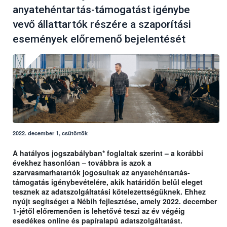
anyatehéntartás-támogatást igénybe
vevő állattartók részére a szaporítási
események előremenő bejelentését
2022. december 1, csütörtök
A hatályos jogszabályban* foglaltak szerint – a korábbi
évekhez hasonlóan – továbbra is azok a
szarvasmarhatartók jogosultak az anyatehéntartás-
támogatás igénybevételére, akik határidőn belül eleget
tesznek az adatszolgáltatási kötelezettségüknek. Ehhez
nyújt segítséget a Nébih fejlesztése, amely 2022. december
1-jétől előremenően is lehetővé teszi az év végéig
esedékes online és papíralapú adatszolgáltatást.