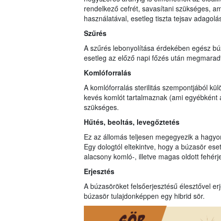
rendelkező cefrét, savasítani szükséges, a
használatával, esetleg tiszta tejsav adagol
Szűrés
A szűrés lebonyolítása érdekében egész bú
esetleg az előző napi főzés után megmaradt
Komlóforralás
A komlóforralás sterilitás szempontjából k
kevés komlót tartalmaznak (ami egyébként ant
szükséges.
Hűtés, beoltás, levegőztetés
Ez az állomás teljesen megegyezik a hagyom
Egy dologtól eltekintve, hogy a búzasör ese
alacsony komló-, illetve magas oldott fehérj
Erjesztés
A búzasöröket felsőerjesztésű élesztővel er
búzasör tulajdonképpen egy hibrid sör.