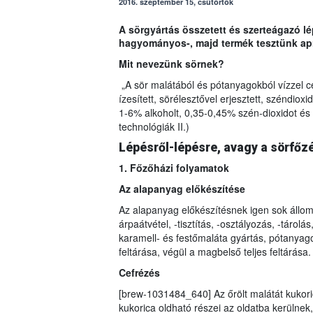
2016. szeptember 15, csütörtök
A sörgyártás összetett és szerteágazó l
hagyományos-, majd termék tesztünk apr
Mit nevezünk sörnek?
„A sör malátából és pótanyagokból vízzel ce
ízesített, sörélesztővel erjesztett, széndiox
1-6% alkoholt, 0,35-0,45% szén-dioxidot és 4
technológiák II.)
Lépésről-lépésre, avagy a sörfőz
1. Főzőházi folyamatok
Az alapanyag előkészítése
Az alapanyag előkészítésnek igen sok állo
árpaátvétel, -tisztítás, -osztályozás, -tárolá
karamell- és festőmaláta gyártás, pótanyag
feltárása, végül a magbelső teljes feltárása.
Cefrézés
[brew-1031484_640] Az őrölt malátát kukoric
kukorica oldható részei az oldatba kerülnek