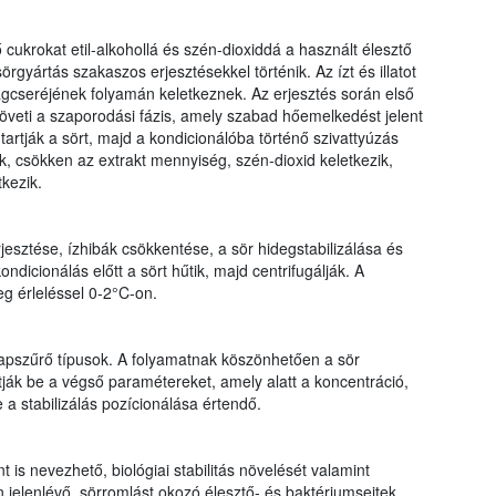
ő cukrokat etil-alkohollá és szén-dioxiddá a használt élesztő
gyártás szakaszos erjesztésekkel történik. Az ízt és illatot
gcseréjének folyamán keletkeznek. Az erjesztés során első
öveti a szaporodási fázis, amely szabad hőemelkedést jelent
artják a sört, majd a kondicionálóba történő szivattyúzás
dik, csökken az extrakt mennyiség, szén-dioxid keletkezik,
kezik.
jesztése, ízhibák csökkentése, a sör hidegstabilizálása és
kondicionálás előtt a sört hűtik, majd centrifugálják. A
eg érleléssel 0-2°C-on.
 lapszűrő típusok. A folyamatnak köszönhetően a sör
lítják be a végső paramétereket, amely alatt a koncentráció,
e a stabilizálás pozícionálása értendő.
 is nevezhető, biológiai stabilitás növelését valamint
en jelenlévő, sörromlást okozó élesztő- és baktériumsejtek