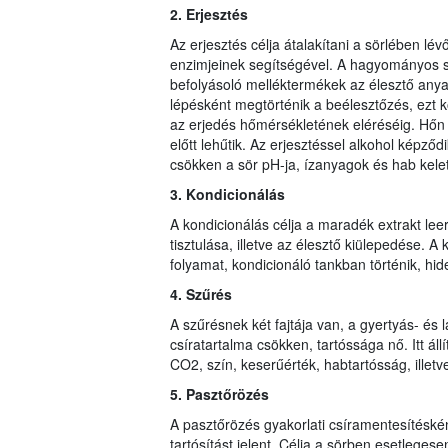
2. Erjesztés
Az erjesztés célja átalakítani a sörlében lév
enzimjeinek segítségével. A hagyományos sör
befolyásoló melléktermékek az élesztő anya
lépésként megtörténik a beélesztőzés, ezt k
az erjedés hőmérsékletének eléréséig. Hőn t
előtt lehűtik. Az erjesztéssel alkohol képző
csökken a sör pH-ja, ízanyagok és hab kelet
3. Kondicionálás
A kondicionálás célja a maradék extrakt leer
tisztulása, illetve az élesztő kiülepedése. A 
folyamat, kondicionáló tankban történik, hid
4. Szűrés
A szűrésnek két fajtája van, a gyertyás- és
csíratartalma csökken, tartóssága nő. Itt ál
CO2, szín, keserűérték, habtartósság, illetv
5. Pasztőrözés
A pasztőrözés gyakorlati csíramentesítésként
tartósítást jelent. Célja a sörben esetleges