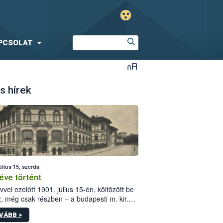
PCSOLAT
s hírek
úlius 15, szerda
éve történt
vvel ezelőtt 1901. július 15-én, költözött be
z, még csak részben – a budapesti m. kir.
i vetőmagvizsgáló állomás a Kis Rókus utca
VÁBB >
ám alatti, Czigler Győző által tervezett új