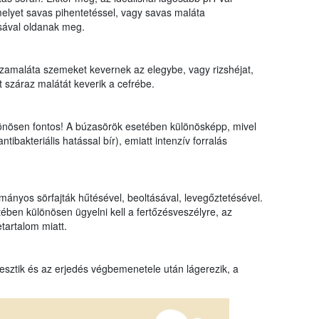
melyet savas pihentetéssel, vagy savas maláta
ásával oldanak meg.
zamaláta szemeket kevernek az elegybe, vagy rizshéjat,
 száraz malátát keverik a cefrébe.
ülönösen fontos! A búzasörök esetében különösképp, mivel
ibakteriális hatással bír), emiatt intenzív forralás
ányos sörfajták hűtésével, beoltásával, levegőztetésével.
tében különösen ügyelni kell a fertőzésveszélyre, az
etartalom miatt.
jesztik és az erjedés végbemenetele után lágerezik, a