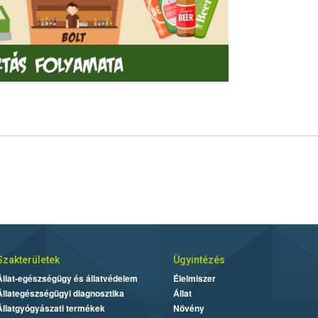
Szakterületek
Ügyintézés
Állat-egészségügy és állatvédelem
Élelmiszer
Állategészségügyi diagnosztika
Állat
Állatgyógyászati termékek
Növény