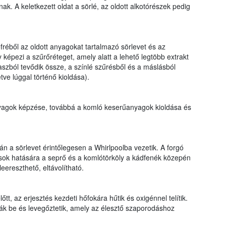
k. A keletkezett oldat a sörlé, az oldott alkotórészek pedig
fréből az oldott anyagokat tartalmazó sörlevet és az
y képezi a szűrőréteget, amely alatt a lehető legtöbb extrakt
szból tevődik össze, a színlé szűrésből és a máslásból
etve lúggal történő kioldása).
ínanyagok képzése, továbbá a komló keserűanyagok kioldása és
orán a sörlevet érintőlegesen a Whirlpoolba vezetik. A forgó
k hatására a seprő és a komlótörköly a kádfenék közepén
ereszthető, eltávolítható.
lőtt, az erjesztés kezdeti hőfokára hűtik és oxigénnel telítik.
tják be és levegőztetik, amely az élesztő szaporodáshoz