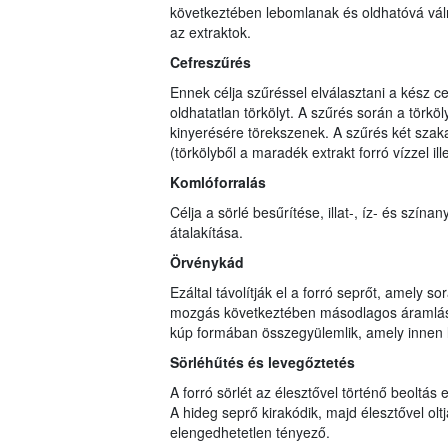
következtében lebomlanak és oldhatóvá válna
az extraktok.
Cefreszűrés
Ennek célja szűréssel elválasztani a kész ce
oldhatatlan törkölyt. A szűrés során a törköl
kinyerésére törekszenek. A szűrés két szaka
(törkölyből a maradék extrakt forró vízzel ill
Komlóforralás
Célja a sörlé besűrítése, illat-, íz- és sz
átalakítása.
Örvénykád
Ezáltal távolítják el a forró seprőt, amely s
mozgás következtében másodlagos áramláso
kúp formában összegyülemlik, amely innen le
Sörléhűtés és levegőztetés
A forró sörlét az élesztővel történő beoltás e
A hideg seprő kirakódik, majd élesztővel ol
elengedhetetlen tényező.