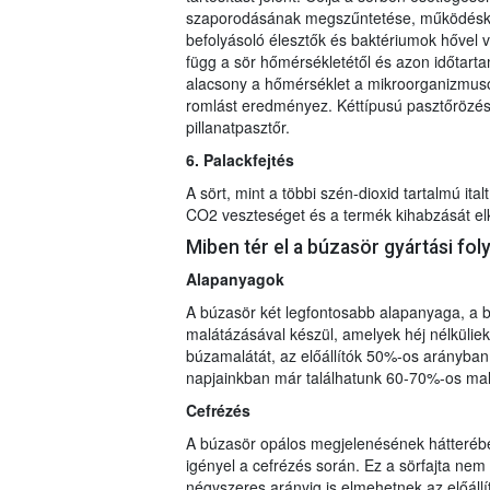
szaporodásának megszűntetése, működéskép
befolyásoló élesztők és baktériumok hővel 
függ a sör hőmérsékletétől és azon időtarta
alacsony a hőmérséklet a mikroorganizmusok
romlást eredményez. Kéttípusú pasztőrözési
pillanatpasztőr.
6. Palackfejtés
A sört, mint a többi szén-dioxid tartalmú ita
CO2 veszteséget és a termék kihabzását el
Miben tér el a búzasör gyártási fo
Alapanyagok
A búzasör két legfontosabb alapanyaga, a
malátázásával készül, amelyek héj nélküliek
búzamalátát, az előállítók 50%-os arányban
napjainkban már találhatunk 60-70%-os mal
Cefrézés
A búzasör opálos megjelenésének hátterében
igényel a cefrézés során. Ez a sörfajta nem 
négyszeres arányig is elmehetnek az előállí