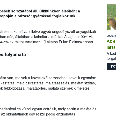
épüle
épések sorozatából áll. Cikkünkben elsőként a
opóján a búzasör gyártással foglalkozunk.
frézett, komlóval (illetve egyéb engedélyezett anyagokkal)
2026. j
idban dús, általában alkoholtartalmú ital. Átlagban: 90% vizet,
Az e
-5% extraktot tartalmaz”. (Lakatos Erika: Élelmiszeripari
járta
A kedv
és folyamata
forga
Korm.
TO
sérül
felme
mása van, melyek a következő sorrendben követik egymást:
veszé
Ezen 
s, -áztatás, majd csíráztatás, malátaaszalás, malátatisztítás,
vonni
ok feldolgozása, malátaőrlés, maláta szemek kíméletes
jártas
adarával és vízzel együtt cefrézik, mely során a maláta és
, az oldhatatlanok egy része pedig enzimhatás