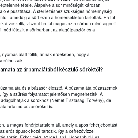
telenné tétele. Alapelve a sör minőségét károsan
való elpusztítása. A sterilezéshez szükséges hőmennyiség
mtól, ameddig a sört ezen a hőmérsékleten tartották. Ha túl
 átvészelik, viszont ha túl magas az a sörben minőségbeli
 mód létezik a söriparban, az alagútpasztőr és a
lt, nyomás alatt töltik, annak érdekében, hogy a
kerülhessék.
lyamata az árpamalátából készülő söröktől?
 búzamaláta és a búzasör élesztő. A búzamaláta búzaszemek
, így a szűrési folyamatot jelentősen megnehezítik. A
 adagolhatják a sörökhöz (Német Tisztasági Törvény), de
átatartalmú búzasöröket is.
, a magas fehérjetartalom áll, amely alapos fehérjebontást
az erős típusok közé tartozik, így a cefrézővízzel
tás során. Ekkor még, az ideálisnál lúgosabb pH-val