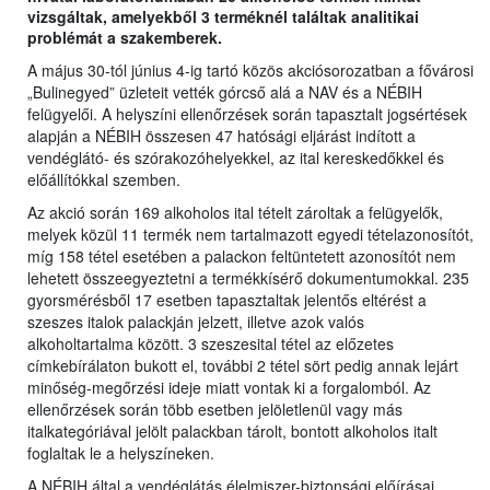
vizsgáltak, amelyekből 3 terméknél találtak analitikai
problémát a szakemberek.
A május 30-tól június 4-ig tartó közös akciósorozatban a fővárosi
„Bulinegyed” üzleteit vették górcső alá a NAV és a NÉBIH
felügyelői. A helyszíni ellenőrzések során tapasztalt jogsértések
alapján a NÉBIH összesen 47 hatósági eljárást indított a
vendéglátó- és szórakozóhelyekkel, az ital kereskedőkkel és
előállítókkal szemben.
Az akció során 169 alkoholos ital tételt zároltak a felügyelők,
melyek közül 11 termék nem tartalmazott egyedi tételazonosítót,
míg 158 tétel esetében a palackon feltüntetett azonosítót nem
lehetett összeegyeztetni a termékkísérő dokumentumokkal. 235
gyorsmérésből 17 esetben tapasztaltak jelentős eltérést a
szeszes italok palackján jelzett, illetve azok valós
alkoholtartalma között. 3 szeszesital tétel az előzetes
címkebírálaton bukott el, további 2 tétel sört pedig annak lejárt
minőség-megőrzési ideje miatt vontak ki a forgalomból. Az
ellenőrzések során több esetben jelöletlenül vagy más
italkategóriával jelölt palackban tárolt, bontott alkoholos italt
foglaltak le a helyszíneken.
A NÉBIH által a vendéglátás élelmiszer-biztonsági előírásai