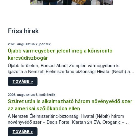
Friss hírek
2026. augusztus 7, péntek
Újabb vármegyében jelent meg a kőrisrontó
karcsúdíszbogár
Újabb területen, Borsod-Abaúj-Zemplén vármegyében is
igazolta a Nemzeti Élelmiszerlánc-biztonsági Hivatal (Nébih) a
kőrisrontó karcsúdíszbogár (Agrilus planipennis) jelenlétét. A
TOVÁBB >
kártevőt nem csak színcsapdában találták meg, de már fertőzött
fában is azonosították. A növényvédelmi szakemberek folytatják
az intenzív felderítést, emellett az intézkedéseket a szlovák
2026. augusztus 6, csütörtök
hatósággal is összehangolják a terjedés megállítása érdekében.
Szüret után is alkalmazható három növényvédő szer
az amerikai szőlőkabóca ellen
A Nemzeti Élelmiszerlánc-biztonsági Hivatal (Nébih) három
növényvédő szer – Decis Forte, Klartan 24 EW, Oroganic –
engedélyokiratát módosította, így azok a szüretet követően,
TOVÁBB >
egészen a vesszőérettség (BBCH 91) stádiumáig
felhasználhatóak a szőlőben. A kiterjesztések célja, hogy a korai