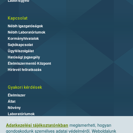
Labor/Egyéb
Kapcsolat
Nébih Igazgatóságok
Nébih Laboratóriumok
Kormányhivatalok
Sajtókapcsolat
Ügyfélszolgálat
Hatósági jogsegély
Élelmiszermentő Központ
Hírlevél feliratkozás
Gyakori kérdések
Élelmiszer
Állat
Növény
Laboratóriumok
Labor/Egyéb
Adatkezelési tájékoztatónkban
megismerheti, hogyan
gondoskodunk személyes adatai védelméről. Weboldalunk