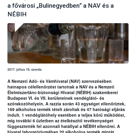
a fővárosi „Bulinegyedben” a NAV és a
NÉBIH
2017. július 19, szerda
A Nemzeti Adó- és Vámhivatal (NAV) szervezésében
hatnapos célellenőrzést tartottak a NAV és a Nemzeti
Élelmiszerlánc-biztonsági Hivatal (NÉBIH) szakemberei
Budapest VI. és VII. kerületeinek vendéglátó- és
szórakozóhelyein. A razzia során 43 egységet ellenőriztek,
169 alkoholos termék tételt zároltak és 47 hatósági eljárás
indult. 1 vendéglátóhely esetében a teljes körű működést,
míg további 6 üzletben az ételkészítő tevékenységet
függesztették fel azonnali hatállyal a NÉBIH ellenőrei. A
hivatal laboratóriumában 20 alkoholos termék mintát