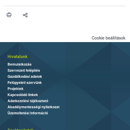
érésű szőlőkben is legyen lehetőség a károsító elleni további
védekezésre. Az Oroganic készítmény kis kiszerelésben kiskerti
felhasználók számára is elérhető és ökológiai termesztésben is
engedélyezett.
Cookie beállítások
Hivatalunk
Bemutatkozás
Szervezeti felépítés
Gazdálkodási adatok
Felügyeleti szervünk
Projektek
Kapcsolódó linkek
Adatkezelési tájékoztató
Akadálymentességi nyilatkozat
Üzemeltetési információ