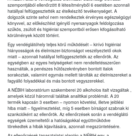
szempontjából ellenőrzött 8 létesítményből 6 esetében azonnali
hatállyal felfüggesztették az ételkészítő tevékenységet. A
dolgozók szinte sehol nem rendelkeztek érvényes egészségügyi
könyvvel, az előkészítést igénylő nyersanyagok feldolgozása
szűkös, zsúfolt és higiéniai szempontból erősen kifogásolható
körülmények között történt.
Egy vendéglátóhely teljes körű működését – kirívó higiéniai
hiányosságok és élelmiszer-biztonságot veszélyeztető okok
miatt – azonnali hatállyal felfüggesztették az ellenőrök. Az
egységben az egyes helyiségeket nem rendeltetésszerűen
használták, a penészes hűtőszekrényben bontott italok
sorakoztak, valamint egymás mellett tárolták az élelmiszereket a
fagyálló folyadékkal és más bontott vegyszerekkel.
A NÉBIH laboratórium szakemberei 20 alkoholos italt vizsgáltak ,
amelyek közül háromnál találtak analitikai problémát. A 20
termék kapcsán 3 esetben – nyomon követési, illetve jelölési
hiba miatt – figyelmeztetést, míg 5 esetben bírságot szabnak ki
szankcióként az ellenőrök. Az ellenőrzések során a vendéglátó
egységek üzemeltetői a hatóságokkal együttműködve
törekedtek a hibák kijavítására, azonnali megszüntetésére.
Az ellenőrzések tapasztalatai alapján a NÉBIH egy, a