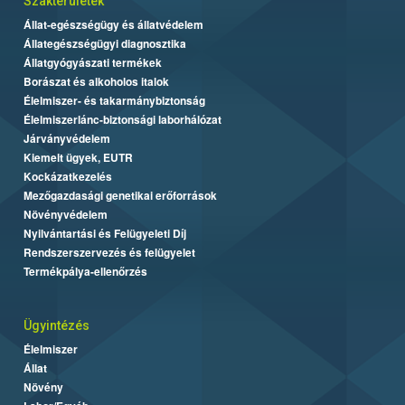
Szakterületek
Állat-egészségügy és állatvédelem
Állategészségügyi diagnosztika
Állatgyógyászati termékek
Borászat és alkoholos italok
Élelmiszer- és takarmánybiztonság
Élelmiszerlánc-biztonsági laborhálózat
Járványvédelem
Kiemelt ügyek, EUTR
Kockázatkezelés
Mezőgazdasági genetikai erőforrások
Növényvédelem
Nyilvántartási és Felügyeleti Díj
Rendszerszervezés és felügyelet
Termékpálya-ellenőrzés
Ügyintézés
Élelmiszer
Állat
Növény