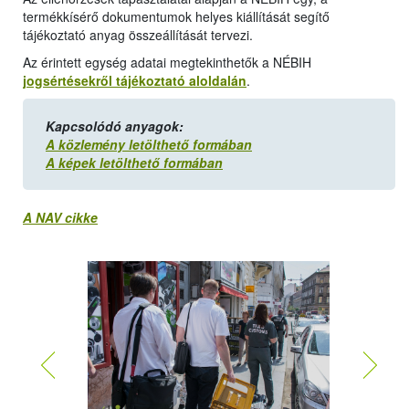
termékkísérő dokumentumok helyes kiállítását segítő
tájékoztató anyag összeállítását tervezi.
Az érintett egység adatai megtekinthetők a NÉBIH
jogsértésekről tájékoztató aloldalán
.
Kapcsolódó anyagok:
A közlemény letölthető formában
A képek letölthető formában
A NAV cikke