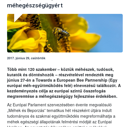
méhegészségügyért
2017. június 29, csütörtök
Több mint 120 szakember – köztük méhészek, tudósok,
kutatók és döntéshozók – részvételével rendezték meg
június 27-én a
Towards a European Bee Partnership (Egy
európai méh-együttműködés felé) elnevezésű találkozót. A
kezdeményezés célja az európai szintű összefogás
megteremtése a méhegészségügy fejlesztése érdekében.
Az Európai Parlament szervezésében évente megvalósuló
„Méhek és Beporzás” tematikus hét részeként útjára indult
tudományos és szakmai együttműködés megreformálhatja a
méhek egészségi állapotának felmérési módját az Európai