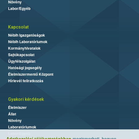
Növény
Labor/Egyéb
Kapcsolat
Nébih Igazgatóságok
Nébih Laboratóriumok
Kormányhivatalok
Sajtókapcsolat
Ügyfélszolgálat
Hatósági jogsegély
Élelmiszermentő Központ
Hírlevél feliratkozás
Gyakori kérdések
Élelmiszer
Állat
Növény
Laboratóriumok
Labor/Egyéb
Adatkezelési tájékoztatónkban
megismerheti, hogyan