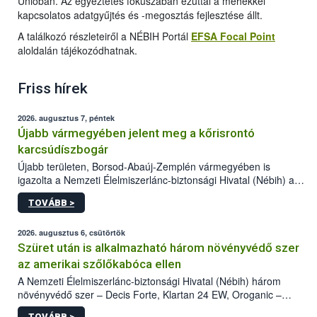
Unióban. Az egyeztetés fókuszában ezúttal a méhekkel
kapcsolatos adatgyűjtés és -megosztás fejlesztése állt.
A találkozó részleteiről a NÉBIH Portál
EFSA Focal Point
aloldalán tájékozódhatnak.
Friss hírek
2026. augusztus 7, péntek
Újabb vármegyében jelent meg a kőrisrontó
karcsúdíszbogár
Újabb területen, Borsod-Abaúj-Zemplén vármegyében is
igazolta a Nemzeti Élelmiszerlánc-biztonsági Hivatal (Nébih) a
kőrisrontó karcsúdíszbogár (Agrilus planipennis) jelenlétét. A
TOVÁBB >
kártevőt nem csak színcsapdában találták meg, de már fertőzött
fában is azonosították. A növényvédelmi szakemberek folytatják
az intenzív felderítést, emellett az intézkedéseket a szlovák
2026. augusztus 6, csütörtök
hatósággal is összehangolják a terjedés megállítása érdekében.
Szüret után is alkalmazható három növényvédő szer
az amerikai szőlőkabóca ellen
A Nemzeti Élelmiszerlánc-biztonsági Hivatal (Nébih) három
növényvédő szer – Decis Forte, Klartan 24 EW, Oroganic –
engedélyokiratát módosította, így azok a szüretet követően,
TOVÁBB >