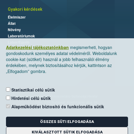
Gyakori kérdések
Élelmiszer
Állat
Növény
Laboratóriumok
Labor/Egyéb
Adatkezelési tájékoztatónkban
megismerheti, hogyan
gondoskodunk személyes adatai védelméről. Weboldalunk
cookie-kat (sütiket) használ a jobb felhasználói élmény
érdekében, melynek biztosításához kérjük, kattintson az
„Elfogadom” gombra.
Statisztikai célú sütik
Nemzeti Élelmiszerlánc-biztonsági Hivatal
Hirdetési célú sütik
Cím: 1024 Budapest, Keleti Károly utca. 24.
Alapműködést biztosító és funkcionális sütik
Levelezési cím: 1525 Budapest. Pf. 30.
ÖSSZES SÜTI ELFOGADÁSA
E-mail:
ugyfelszolgalat@nebih.gov.hu
Zöld szám: 06-80/263-244
KIVÁLASZTOTT SÜTIK ELFOGADÁSA