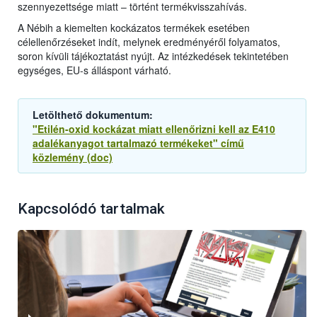
szennyezettsége miatt – történt termékvisszahívás.
A Nébih a kiemelten kockázatos termékek esetében
célellenőrzéseket indít, melynek eredményéről folyamatos,
soron kívüli tájékoztatást nyújt. Az intézkedések tekintetében
egységes, EU-s álláspont várható.
Letölthető dokumentum:
"Etilén-oxid kockázat miatt ellenőrizni kell az E410
adalékanyagot tartalmazó termékeket" című
közlemény (doc)
Kapcsolódó tartalmak