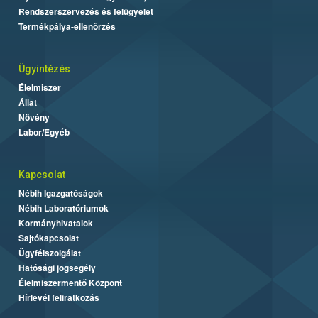
Rendszerszervezés és felügyelet
Termékpálya-ellenőrzés
Ügyintézés
Élelmiszer
Állat
Növény
Labor/Egyéb
Kapcsolat
Nébih Igazgatóságok
Nébih Laboratóriumok
Kormányhivatalok
Sajtókapcsolat
Ügyfélszolgálat
Hatósági jogsegély
Élelmiszermentő Központ
Hírlevél feliratkozás