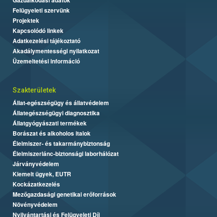
Felügyeleti szervünk
Projektek
Kapcsolódó linkek
Adatkezelési tájékoztató
Akadálymentességi nyilatkozat
Üzemeltetési információ
Szakterületek
Állat-egészségügy és állatvédelem
Állategészségügyi diagnosztika
Állatgyógyászati termékek
Borászat és alkoholos italok
Élelmiszer- és takarmánybiztonság
Élelmiszerlánc-biztonsági laborhálózat
Járványvédelem
Kiemelt ügyek, EUTR
Kockázatkezelés
Mezőgazdasági genetikai erőforrások
Növényvédelem
Nyilvántartási és Felügyeleti Díj