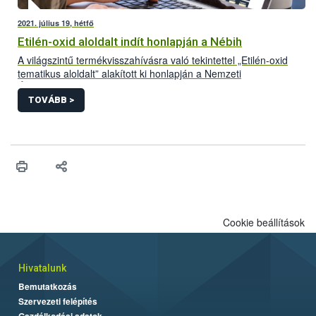
2021. július 19, hétfő
Etilén-oxid aloldalt indít honlapján a Nébih
A világszintű termékvisszahívásra való tekintettel „Etilén-oxid
tematikus aloldalt” alakított ki honlapján a Nemzeti
Élelmiszerlánc-biztonsági Hivatal (Nébih). A folyamatosan
frissülő felületre azok a Magyarországon forgalomba hozott
TOVÁBB >
termékek kerülnek, amelyek bizonyítottan etilén-oxiddal
szennyezett adalékanyag felhasználásával készültek. Az aloldal
létrehozásával az érintett termékek könnyebb azonosítását és
visszagyűjtését segíti a hivatal.
Cookie beállítások
Hivatalunk
Bemutatkozás
Szervezeti felépítés
Gazdálkodási adatok