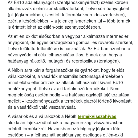
Az E410 adalékanyagot (szentjánoskenyérliszt) széles körben
alkalmazzák élelmiszer-stabilizátorként, illetve sűrítőanyagként
(pl. jégkrémekben, ízesített tejtermékekben, desszertekben),
ezért a későbbiekben – a jelenleg ismerteken túl – több termék
is érintett lehet az etilén-oxid szennyeződésben.
Az etilén-oxidot elsősorban a vegyipar alkalmazza intermedier
anyagként, de egyes országokban gomba- és rovarölő szerként,
illetve felületfertőtlenítésre is használják. Az EU-ban azonban a
növényvédelmi célú felhasználása tilos. Ennek oka, hogy a
hatóanyag rákkeltő, mutagén és reprotoxikus (teratogén).
A Nébih arra kéri a forgalmazókat és gyártókat, hogy felelős
vállalkozóként, a vásárlók maximális biztonsága érdekében
minél előbb ellenőrizzék az általuk felhasználni kívánt E410
adalékanyagot, illetve az azt tartalmazó termékeket. Nem
megfelelőség esetén pedig – a hatóság egyidejű tájékoztatása
mellett – kezdeményezzék a termékek piacról történő kivonását
és a vásárlóktól való visszahívását.
A vásárlók és a vállalkozók a Nébih
termékvisszahívás
aloldalán tájékozódhatnak a magyarországi visszahívásban
érintett termékekről. Hazánkban ez idáig egy jégkrém tétel
esetében – a felhasznált adalékanyag esetleges etilén-oxid