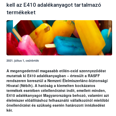
kell az E410 adalékanyagot tartalmazó
termékeket
2021. július 1, csütörtök
A megengedettnél magasabb etilén-oxid szennyeződést
mutattak ki E410 adalékanyagban – értesült a RASFF
rendszeren keresztül a Nemzeti Élelmiszerlánc-biztonsági
Hivatal (Nébih). A hatóság a kiemelten kockázatos
termékek esetében célellenőrzést indít, emellett minden,
E410 adalékanyagot Magyarországra behozó, valamint azt
élelmiszer előállításhoz felhasználó vállalkozótól mielőbbi
önellenőrzést és szükség esetén határozott intézkedést
kér.