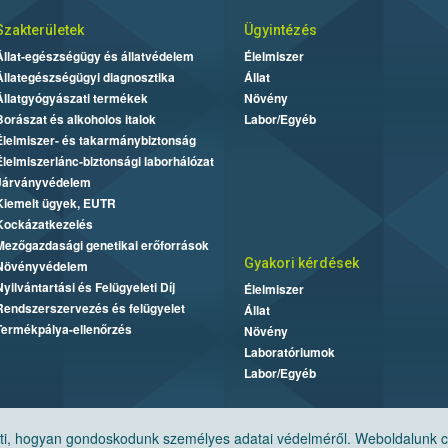
Szakterületek
Ügyintézés
Állat-egészségügy és állatvédelem
Élelmiszer
Állategészségügyi diagnosztika
Állat
Állatgyógyászati termékek
Növény
Borászat és alkoholos italok
Labor/Egyéb
Élelmiszer- és takarmánybiztonság
Élelmiszerlánc-biztonsági laborhálózat
Járványvédelem
Kiemelt ügyek, EUTR
Kockázatkezelés
Mezőgazdasági genetikai erőforrások
Gyakori kérdések
Növényvédelem
Nyilvántartási és Felügyeleti Díj
Élelmiszer
Rendszerszervezés és felügyelet
Állat
Termékpálya-ellenőrzés
Növény
Laboratóriumok
Labor/Egyéb
, hogyan gondoskodunk személyes adatai védelméről. Weboldalunk cook