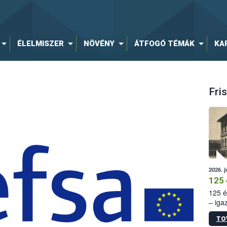
ÉLELMISZER
NÖVÉNY
ÁTFOGÓ TÉMÁK
KA
Fris
2026. j
125 
125 é
– iga
állam
TO
15. sz