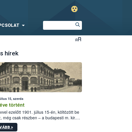
PCSOLAT
s hírek
úlius 15, szerda
éve történt
vvel ezelőtt 1901. július 15-én, költözött be
z, még csak részben – a budapesti m. kir.
i vetőmagvizsgáló állomás a Kis Rókus utca
VÁBB >
ám alatti, Czigler Győző által tervezett új