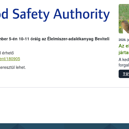
épüle
ber 5-én 10-11 óráig
az Élelmiszer-adalékanyag Beviteli
2026. j
Az e
járta
l érhető
vent/180905
A kedv
forga
eresztül lehet.
Korm.
TO
sérül
felme
veszé
Ezen 
vonni
jártas