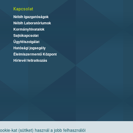
Kapcsolat
Nébih Igazgatóságok
Nébih Laboratóriumok
Kormányhivatalok
Sajtókapcsolat
Ügyfélszolgálat
Hatósági jogsegély
Élelmiszermentő Központ
Hírlevél feliratkozás
ie-kat (sütiket) használ a jobb felhasználói