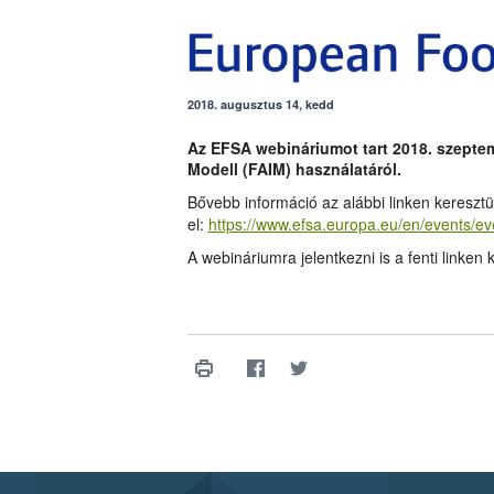
2018. augusztus 14, kedd
Az EFSA webináriumot tart
2018. szeptem
Modell (FAIM) használatáról.
Bővebb információ az alábbi linken keresztü
el:
https://www.efsa.europa.eu/en/events/e
A webináriumra jelentkezni is a fenti linken k