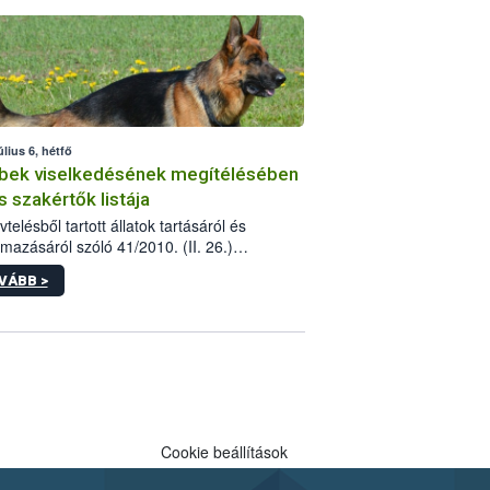
tébe.
úlius 6, hétfő
bek viselkedésének megítélésében
s szakértők listája
telésből tartott állatok tartásáról és
lmazásáról szóló 41/2010. (II. 26.)
rendelet szabályozza az eb okozta fizikai
VÁBB >
és, illetve ennek veszélye keletkezésekor
rülő hatósági feladatokat, valamint a
lyes eb tartását és annak engedélyezését.
eljárások során szükség esetén be kell
 az ebek viselkedésének megítélésében
 szakértőt.
Cookie beállítások