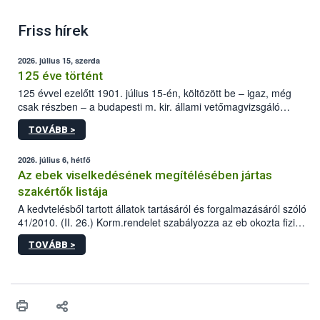
Friss hírek
2026. július 15, szerda
125 éve történt
125 évvel ezelőtt 1901. július 15-én, költözött be – igaz, még
csak részben – a budapesti m. kir. állami vetőmagvizsgáló
állomás a Kis Rókus utca 15. szám alatti, Czigler Győző által
TOVÁBB >
tervezett új épületébe.
2026. július 6, hétfő
Az ebek viselkedésének megítélésében jártas
szakértők listája
A kedvtelésből tartott állatok tartásáról és forgalmazásáról szóló
41/2010. (II. 26.) Korm.rendelet szabályozza az eb okozta fizikai
sérülés, illetve ennek veszélye keletkezésekor felmerülő
TOVÁBB >
hatósági feladatokat, valamint a veszélyes eb tartását és annak
engedélyezését. Ezen eljárások során szükség esetén be kell
vonni az ebek viselkedésének megítélésében jártas szakértőt.