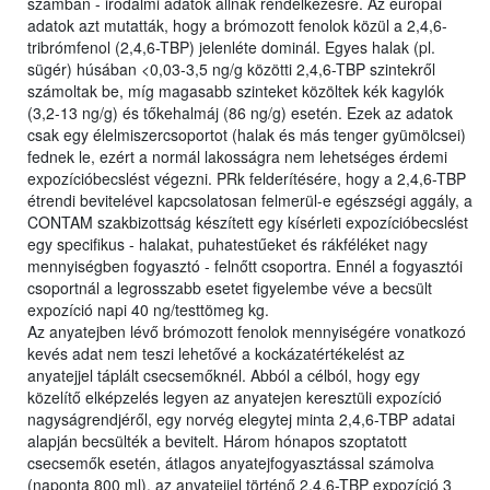
számban - irodalmi adatok állnak rendelkezésre. Az európai
adatok azt mutatták, hogy a brómozott fenolok közül a 2,4,6-
tribrómfenol (2,4,6-TBP) jelenléte dominál. Egyes halak (pl.
sügér) húsában <0,03-3,5 ng/g közötti 2,4,6-TBP szintekről
számoltak be, míg magasabb szinteket közöltek kék kagylók
(3,2-13 ng/g) és tőkehalmáj (86 ng/g) esetén. Ezek az adatok
csak egy élelmiszercsoportot (halak és más tenger gyümölcsei)
fednek le, ezért a normál lakosságra nem lehetséges érdemi
expozícióbecslést végezni. PRk felderítésére, hogy a 2,4,6-TBP
étrendi bevitelével kapcsolatosan felmerül-e egészségi aggály, a
CONTAM szakbizottság készített egy kísérleti expozícióbecslést
egy specifikus - halakat, puhatestűeket és rákféléket nagy
mennyiségben fogyasztó - felnőtt csoportra. Ennél a fogyasztói
csoportnál a legrosszabb esetet figyelembe véve a becsült
expozíció napi 40 ng/testtömeg kg.
Az anyatejben lévő brómozott fenolok mennyiségére vonatkozó
kevés adat nem teszi lehetővé a kockázatértékelést az
anyatejjel táplált csecsemőknél. Abból a célból, hogy egy
közelítő elképzelés legyen az anyatejen keresztüli expozíció
nagyságrendjéről, egy norvég elegytej minta 2,4,6-TBP adatai
alapján becsülték a bevitelt. Három hónapos szoptatott
csecsemők esetén, átlagos anyatejfogyasztással számolva
(naponta 800 ml), az anyatejjel történő 2,4,6-TBP expozíció 3