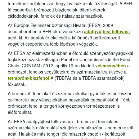
termékhez adják hozzá, hogy javítsák azok tűzállóságát. A BFR
fő csoportjai: brómozott biszfenolok, difenil-éterek,
ciklododekánok, fenolok és ftálsav származékok.
Az Európai Élelmiszer-biztonsági Hivatal (EFSA) 2009
decemberében a BFR-ekre vonatkozó
adatgyűjtési felhívást
adott ki. Az adatok értékelését a különböző polibrómozott
vegyület csoportokra több lépésben végezték.
Az EFSA az élelmiszerláncban előforduló szennyezőanyagokkal
foglalkozó szakbizottsága (Panel on Contaminants in the Food
Chain, CONTAM) 2012. április 16-án kiadott
véleményében
a
brómozott fenolos vegyületekre és származékaikra (kivéve a
tetrabróm-biszfenol
A (TBBPA) és a TBBPA származékok)
fókuszál.
A brómozott fenolokat és származékaikat gyanták és poliészter
polimerek nagy választékában használják égésgátlóként. Több
brómozott fenol a tengeri környezetben természetesen is
előfordulhat.
Az EFSA adatgyűjtési felhívására - brómozott fenolok és
származékaik előfordulási szintjeire vonatkozóan - nem érkezett
adat. Halak és más tengeri élelmiszerek esetén - korlátozott