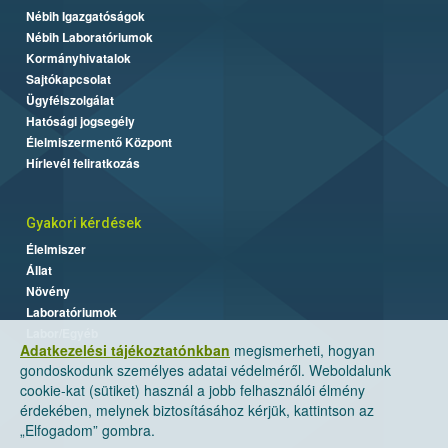
Nébih Igazgatóságok
Nébih Laboratóriumok
Kormányhivatalok
Sajtókapcsolat
Ügyfélszolgálat
Hatósági jogsegély
Élelmiszermentő Központ
Hírlevél feliratkozás
Gyakori kérdések
Élelmiszer
Állat
Növény
Laboratóriumok
Labor/Egyéb
Adatkezelési tájékoztatónkban
megismerheti, hogyan
gondoskodunk személyes adatai védelméről. Weboldalunk
cookie-kat (sütiket) használ a jobb felhasználói élmény
érdekében, melynek biztosításához kérjük, kattintson az
„Elfogadom” gombra.