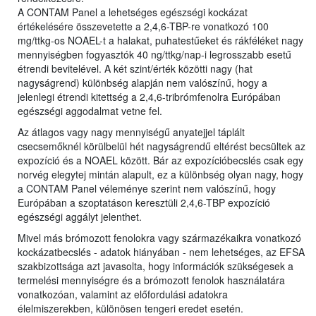
A CONTAM Panel a lehetséges egészségi kockázat
értékelésére összevetette a 2,4,6-TBP-re vonatkozó 100
mg/ttkg-os NOAEL-t a halakat, puhatestűeket és rákféléket nagy
mennyiségben fogyasztók 40 ng/ttkg/nap-i legrosszabb esetű
étrendi bevitelével. A két szint/érték közötti nagy (hat
nagyságrend) különbség alapján nem valószínű, hogy a
jelenlegi étrendi kitettség a 2,4,6-tribrómfenolra Európában
egészségi aggodalmat vetne fel.
Az átlagos vagy nagy mennyiségű anyatejjel táplált
csecsemőknél körülbelül hét nagyságrendű eltérést becsültek az
expozíció és a NOAEL között. Bár az expozícióbecslés csak egy
norvég elegytej mintán alapult, ez a különbség olyan nagy, hogy
a CONTAM Panel véleménye szerint nem valószínű, hogy
Európában a szoptatáson keresztüli 2,4,6-TBP expozíció
egészségi aggályt jelenthet.
Mivel más brómozott fenolokra vagy származékaikra vonatkozó
kockázatbecslés - adatok hiányában - nem lehetséges, az EFSA
szakbizottsága azt javasolta, hogy információk szükségesek a
termelési mennyiségre és a brómozott fenolok használatára
vonatkozóan, valamint az előfordulási adatokra
élelmiszerekben, különösen tengeri eredet esetén.