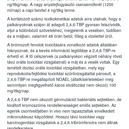
ng/ttkg/nap. A nagy anyatejfogyasztó csecsemőknél (1200
ml/nap) a napi bevitel 4 ng/ttkg lenne.
A korlátozott számú toxikokinetikai adatok arra utalnak, hogy a
patkányoknak szájon át adagolt 2,4,6-TBP gyorsan felszívódik,
eljut a különböző szövetekhez, megjelenik a vesében, tüdőben
és a májban, valamint 48 órán belül, főleg a vizelettel ürül.
A brómozott fenolok toxicitására vonatkozó adatok általában
hiányoznak, és a kevés információ legtöbbje a 2,4,6-TBP-re
érhető el. A fő célszervek (a patkányokon végzett néhány rövid
távú orális toxicitási vizsgálatnál) a máj és a vesék voltak. Egy
ismételt dózisú orális toxicitási vizsgálatban, mely egy
reprodukciós/fejlődési toxicitási szűrővizsgálattal párosult, a
2,4,6-TBP-re megállapított NOAEL (állatkísérletekben még
semmilyen megfigyelhető káros elváltozást nem okozó) 100
mg/ttkg/nap.
A 2,4,6-TBP nem okozott génmutációt bakteriális sejtekben, de
kiváltott kromoszóma rendellenességet emlős sejtekben. Az
egerek csontvelőjében in vivo nem tapasztaltak emelkedett
mikronukleusz képződést. Hosszú távú toxicitási vagy
karcinogenitási vizsgálatok a 2,4,6-tribrómfenolra nem állnak
rendelkezésre.