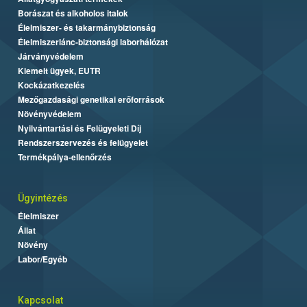
Borászat és alkoholos italok
Élelmiszer- és takarmánybiztonság
Élelmiszerlánc-biztonsági laborhálózat
Járványvédelem
Kiemelt ügyek, EUTR
Kockázatkezelés
Mezőgazdasági genetikai erőforrások
Növényvédelem
Nyilvántartási és Felügyeleti Díj
Rendszerszervezés és felügyelet
Termékpálya-ellenőrzés
Ügyintézés
Élelmiszer
Állat
Növény
Labor/Egyéb
Kapcsolat