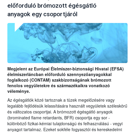
előforduló brómozott égésgátló
anyagok egy csoportjáról
Megjelent az Európai Élelmiszer-biztonsági Hivatal (EFSA)
élelmiszerláncban előforduló szennyezőanyagokkal
foglalkozó (CONTAM) szakbizottságának brómozott
fenolos vegyületekre és származékaikra vonatkozó
véleménye.
Az égésgátlók közé tartoznak a tüzek megelőzésére vagy
legalább fejlődésük lelassítására használt vegyületek széleskörű
és változatos csoportjai. A brómozott égésgátló anyagok
(brominated flame retardants, BFR) csoportja egy sor -
különböző fizikai-kémiai tulajdonságú és felhasználású - vegyi
anyagot tartalmaz. Ezeket sokféle fogyasztói és kereskedelmi