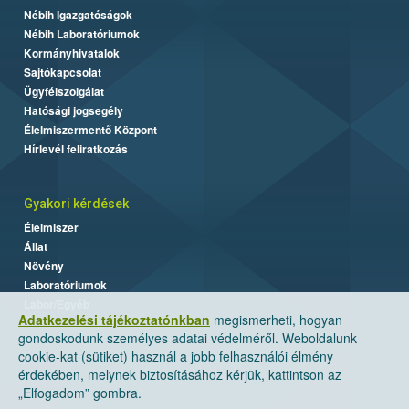
Nébih Igazgatóságok
Nébih Laboratóriumok
Kormányhivatalok
Sajtókapcsolat
Ügyfélszolgálat
Hatósági jogsegély
Élelmiszermentő Központ
Hírlevél feliratkozás
Gyakori kérdések
Élelmiszer
Állat
Növény
Laboratóriumok
Labor/Egyéb
Adatkezelési tájékoztatónkban
megismerheti, hogyan
gondoskodunk személyes adatai védelméről. Weboldalunk
cookie-kat (sütiket) használ a jobb felhasználói élmény
érdekében, melynek biztosításához kérjük, kattintson az
„Elfogadom” gombra.