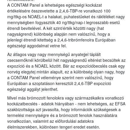
A CONTAM Panel a lehetséges egészségi kockázat
értékelésére összevetette a 2,4,6-TBP-re vonatkozó 100
mg/ttkg-os NOAEL-t a halakat, puhatestűeket és rákféléket nagy
mennyiségben fogyasztók 40 ng/ttkg/nap-i legrosszabb esetű
étrendi bevitelével. A két szint/érték közötti nagy (hat
nagyságrend) különbség alapján nem valószínű, hogy a
jelenlegi étrendi kitettség a 2,4,6-tribrómfenolra Európában
egészségi aggodalmat vetne fel.
Az átlagos vagy nagy mennyiségű anyatejjel táplált
csecsemőknél körülbelül hét nagyságrendű eltérést becsültek az
expozíció és a NOAEL között. Bár az expozícióbecslés csak egy
norvég elegytej mintán alapult, ez a különbség olyan nagy, hogy
a CONTAM Panel véleménye szerint nem valószínű, hogy
Európában a szoptatáson keresztüli 2,4,6-TBP expozíció
egészségi aggályt jelenthet.
Mivel más brómozott fenolokra vagy származékaikra vonatkozó
kockázatbecslés - adatok hiányában - nem lehetséges, az EFSA
szakbizottsága azt javasolta, hogy információk szükségesek a
termelési mennyiségre és a brómozott fenolok használatára
vonatkozóan, valamint az előfordulási adatokra
élelmiszerekben, különösen tengeri eredet esetén.