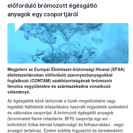
előforduló brómozott égésgátló
anyagok egy csoportjáról
Megjelent az Európai Élelmiszer-biztonsági Hivatal (EFSA)
élelmiszerláncban előforduló szennyezőanyagokkal
foglalkozó (CONTAM) szakbizottságának brómozott
fenolos vegyületekre és származékaikra vonatkozó
véleménye.
Az égésgátlók közé tartoznak a tüzek megelőzésére vagy
legalább fejlődésük lelassítására használt vegyületek széleskörű
és változatos csoportjai. A brómozott égésgátló anyagok
(brominated flame retardants, BFR) csoportja egy sor -
különböző fizikai-kémiai tulajdonságú és felhasználású - vegyi
anyagot tartalmaz. Ezeket sokféle fogyasztói és kereskedelmi