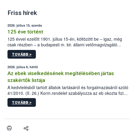
Friss hírek
2026. július 15, szerda
125 éve történt
125 évvel ezelőtt 1901. július 15-én, költözött be – igaz, még
csak részben – a budapesti m. kir. állami vetőmagvizsgáló
állomás a Kis Rókus utca 15. szám alatti, Czigler Győző által
TOVÁBB >
tervezett új épületébe.
2026. július 6, hétfő
Az ebek viselkedésének megítélésében jártas
szakértők listája
A kedvtelésből tartott állatok tartásáról és forgalmazásáról szóló
41/2010. (II. 26.) Korm.rendelet szabályozza az eb okozta fizikai
sérülés, illetve ennek veszélye keletkezésekor felmerülő
TOVÁBB >
hatósági feladatokat, valamint a veszélyes eb tartását és annak
engedélyezését. Ezen eljárások során szükség esetén be kell
vonni az ebek viselkedésének megítélésében jártas szakértőt.