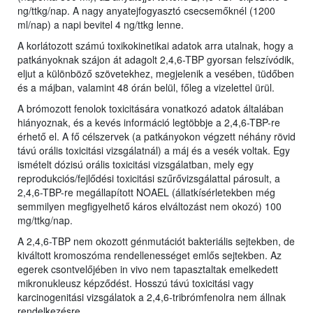
ng/ttkg/nap. A nagy anyatejfogyasztó csecsemőknél (1200
ml/nap) a napi bevitel 4 ng/ttkg lenne.
A korlátozott számú toxikokinetikai adatok arra utalnak, hogy a
patkányoknak szájon át adagolt 2,4,6-TBP gyorsan felszívódik,
eljut a különböző szövetekhez, megjelenik a vesében, tüdőben
és a májban, valamint 48 órán belül, főleg a vizelettel ürül.
A brómozott fenolok toxicitására vonatkozó adatok általában
hiányoznak, és a kevés információ legtöbbje a 2,4,6-TBP-re
érhető el. A fő célszervek (a patkányokon végzett néhány rövid
távú orális toxicitási vizsgálatnál) a máj és a vesék voltak. Egy
ismételt dózisú orális toxicitási vizsgálatban, mely egy
reprodukciós/fejlődési toxicitási szűrővizsgálattal párosult, a
2,4,6-TBP-re megállapított NOAEL (állatkísérletekben még
semmilyen megfigyelhető káros elváltozást nem okozó) 100
mg/ttkg/nap.
A 2,4,6-TBP nem okozott génmutációt bakteriális sejtekben, de
kiváltott kromoszóma rendellenességet emlős sejtekben. Az
egerek csontvelőjében in vivo nem tapasztaltak emelkedett
mikronukleusz képződést. Hosszú távú toxicitási vagy
karcinogenitási vizsgálatok a 2,4,6-tribrómfenolra nem állnak
rendelkezésre.