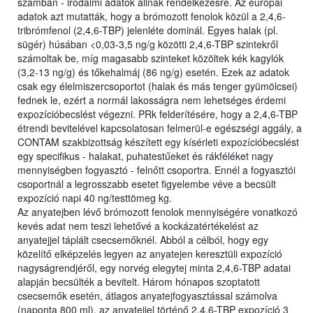
számban - irodalmi adatok állnak rendelkezésre. Az európai
adatok azt mutatták, hogy a brómozott fenolok közül a 2,4,6-
tribrómfenol (2,4,6-TBP) jelenléte dominál. Egyes halak (pl.
sügér) húsában <0,03-3,5 ng/g közötti 2,4,6-TBP szintekről
számoltak be, míg magasabb szinteket közöltek kék kagylók
(3,2-13 ng/g) és tőkehalmáj (86 ng/g) esetén. Ezek az adatok
csak egy élelmiszercsoportot (halak és más tenger gyümölcsei)
fednek le, ezért a normál lakosságra nem lehetséges érdemi
expozícióbecslést végezni. PRk felderítésére, hogy a 2,4,6-TBP
étrendi bevitelével kapcsolatosan felmerül-e egészségi aggály, a
CONTAM szakbizottság készített egy kísérleti expozícióbecslést
egy specifikus - halakat, puhatestűeket és rákféléket nagy
mennyiségben fogyasztó - felnőtt csoportra. Ennél a fogyasztói
csoportnál a legrosszabb esetet figyelembe véve a becsült
expozíció napi 40 ng/testtömeg kg.
Az anyatejben lévő brómozott fenolok mennyiségére vonatkozó
kevés adat nem teszi lehetővé a kockázatértékelést az
anyatejjel táplált csecsemőknél. Abból a célból, hogy egy
közelítő elképzelés legyen az anyatejen keresztüli expozíció
nagyságrendjéről, egy norvég elegytej minta 2,4,6-TBP adatai
alapján becsülték a bevitelt. Három hónapos szoptatott
csecsemők esetén, átlagos anyatejfogyasztással számolva
(naponta 800 ml), az anyatejjel történő 2,4,6-TBP expozíció 3