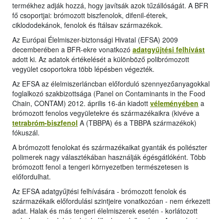
termékhez adják hozzá, hogy javítsák azok tűzállóságát. A BFR
fő csoportjai: brómozott biszfenolok, difenil-éterek,
ciklododekánok, fenolok és ftálsav származékok.
Az Európai Élelmiszer-biztonsági Hivatal (EFSA) 2009
decemberében a BFR-ekre vonatkozó
adatgyűjtési felhívást
adott ki. Az adatok értékelését a különböző polibrómozott
vegyület csoportokra több lépésben végezték.
Az EFSA az élelmiszerláncban előforduló szennyezőanyagokkal
foglalkozó szakbizottsága (Panel on Contaminants in the Food
Chain, CONTAM) 2012. április 16-án kiadott
véleményében
a
brómozott fenolos vegyületekre és származékaikra (kivéve a
tetrabróm-biszfenol
A (TBBPA) és a TBBPA származékok)
fókuszál.
A brómozott fenolokat és származékaikat gyanták és poliészter
polimerek nagy választékában használják égésgátlóként. Több
brómozott fenol a tengeri környezetben természetesen is
előfordulhat.
Az EFSA adatgyűjtési felhívására - brómozott fenolok és
származékaik előfordulási szintjeire vonatkozóan - nem érkezett
adat. Halak és más tengeri élelmiszerek esetén - korlátozott