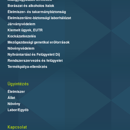
Borászat és alkoholos italok
Élelmiszer- és takarmánybiztonság
Élelmiszerlánc-biztonsági laborhálózat
Járványvédelem
Kiemelt ügyek, EUTR
Kockázatkezelés
Mezőgazdasági genetikai erőforrások
Növényvédelem
Nyilvántartási és Felügyeleti Díj
Rendszerszervezés és felügyelet
Termékpálya-ellenőrzés
Ügyintézés
Élelmiszer
Állat
Növény
Labor/Egyéb
Kapcsolat