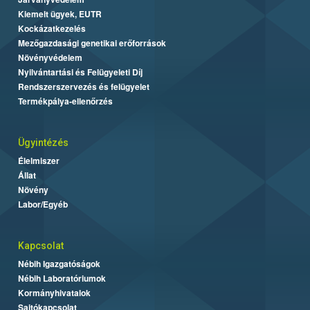
Kiemelt ügyek, EUTR
Kockázatkezelés
Mezőgazdasági genetikai erőforrások
Növényvédelem
Nyilvántartási és Felügyeleti Díj
Rendszerszervezés és felügyelet
Termékpálya-ellenőrzés
Ügyintézés
Élelmiszer
Állat
Növény
Labor/Egyéb
Kapcsolat
Nébih Igazgatóságok
Nébih Laboratóriumok
Kormányhivatalok
Sajtókapcsolat