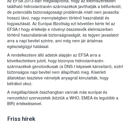
Az EFSA 2013-ban megállapította, hogy az élelmiszerekben
található hidroxiantracén-származékok javíthatják a bélfunkciót,
de potenciális biztonságossági problémák miatt nem javasolta
hosszú távú, nagy mennyiségben történő használatát és
fogyasztását. Az Európai Bizottság ezt követően kérte fel az
EFSA-t hogy értékelje e növényi összetevők élelmiszerben
történő használatának biztonságosságát, és tegyen javaslatot
arra a napi bevitel szintre, ami még nem jár ártalmas
egészségügyi hatással.
A rendelkezésre álló adatok alapján az EFSA arra a
következtetésre jutott, hogy bizonyos hidroxiantracén-
származékok genotoxikusak (a DNS-t képesek károsítani), ezért
biztonságos napi bevitel nem állapítható meg. Kísérleti
állatokban tesztelve némelyik anyagnál kimutatták, hogy
bélrákot okoz.
A megállapítások összhangban vannak más európai és
nemzetközi szervezetek (köztük a WHO, EMEA és legutóbb a
BfR) értékeléseivel.
Friss hírek