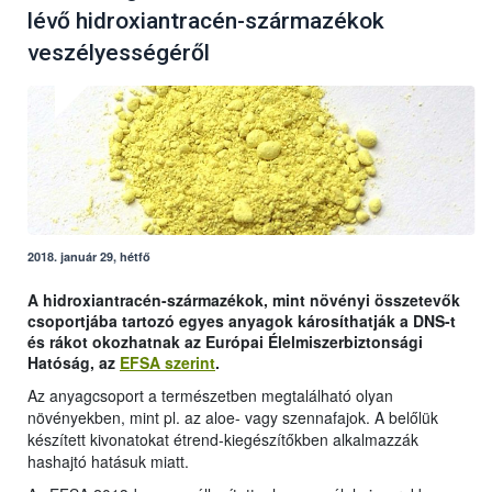
lévő hidroxiantracén-származékok
veszélyességéről
2018. január 29, hétfő
A hidroxiantracén-származékok, mint növényi összetevők
csoportjába tartozó egyes anyagok károsíthatják a DNS-t
és rákot okozhatnak az Európai Élelmiszerbiztonsági
Hatóság, az
EFSA szerint
.
Az anyagcsoport a természetben megtalálható olyan
növényekben, mint pl. az aloe- vagy szennafajok. A belőlük
készített kivonatokat étrend-kiegészítőkben alkalmazzák
hashajtó hatásuk miatt.