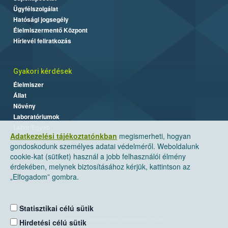
Ügyfélszolgálat
Hatósági jogsegély
Élelmiszermentő Központ
Hírlevél feliratkozás
Gyakori kérdések
Élelmiszer
Állat
Növény
Laboratóriumok
Labor/Egyéb
Adatkezelési tájékoztatónkban
megismerheti, hogyan
gondoskodunk személyes adatai védelméről. Weboldalunk
cookie-kat (sütiket) használ a jobb felhasználói élmény
érdekében, melynek biztosításához kérjük, kattintson az
„Elfogadom” gombra.
Statisztikai célú sütik
Nemzeti Élelmiszerlánc-biztonsági Hivatal
Hirdetési célú sütik