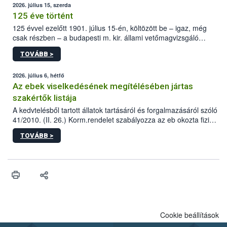
2026. július 15, szerda
125 éve történt
125 évvel ezelőtt 1901. július 15-én, költözött be – igaz, még
csak részben – a budapesti m. kir. állami vetőmagvizsgáló
állomás a Kis Rókus utca 15. szám alatti, Czigler Győző által
TOVÁBB >
tervezett új épületébe.
2026. július 6, hétfő
Az ebek viselkedésének megítélésében jártas
szakértők listája
A kedvtelésből tartott állatok tartásáról és forgalmazásáról szóló
41/2010. (II. 26.) Korm.rendelet szabályozza az eb okozta fizikai
sérülés, illetve ennek veszélye keletkezésekor felmerülő
TOVÁBB >
hatósági feladatokat, valamint a veszélyes eb tartását és annak
engedélyezését. Ezen eljárások során szükség esetén be kell
vonni az ebek viselkedésének megítélésében jártas szakértőt.
Cookie beállítások