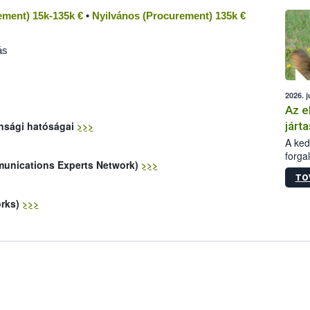
épüle
ement) 15k-135k €
•
Nyilvános (Procurement) 135k €
ás
2026. j
Az e
járta
onsági hatóságai
>>>
A kedv
forga
munications Experts Network)
>>>
Korm.
TO
sérül
felme
orks)
>>>
veszé
Ezen 
vonni
jártas