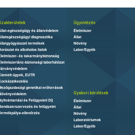
Szakterületek
Ügyintézés
Állat-egészségügy és állatvédelem
Élelmiszer
Állategészségügyi diagnosztika
Állat
Állatgyógyászati termékek
Növény
Borászat és alkoholos italok
Labor/Egyéb
Élelmiszer- és takarmánybiztonság
Élelmiszerlánc-biztonsági laborhálózat
Járványvédelem
Kiemelt ügyek, EUTR
Kockázatkezelés
Mezőgazdasági genetikai erőforrások
Gyakori kérdések
Növényvédelem
Nyilvántartási és Felügyeleti Díj
Élelmiszer
Rendszerszervezés és felügyelet
Állat
Termékpálya-ellenőrzés
Növény
Laboratóriumok
Labor/Egyéb