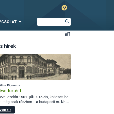
PCSOLAT
s hírek
úlius 15, szerda
éve történt
vvel ezelőtt 1901. július 15-én, költözött be
z, még csak részben – a budapesti m. kir.
i vetőmagvizsgáló állomás a Kis Rókus utca
VÁBB >
ám alatti, Czigler Győző által tervezett új