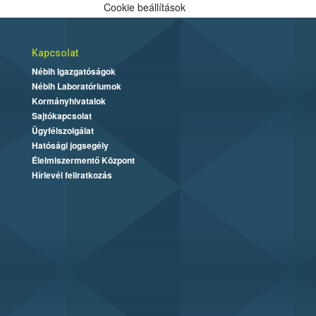
Cookie beállítások
Kapcsolat
Nébih Igazgatóságok
Nébih Laboratóriumok
Kormányhivatalok
Sajtókapcsolat
Ügyfélszolgálat
Hatósági jogsegély
Élelmiszermentő Központ
Hírlevél feliratkozás