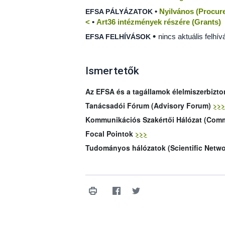
•
Nyilvános (Procur
EFSA PÁLYÁZATOK
<
•
Art36 intézmények részére (Grants)
•
nincs aktuális felhív
EFSA FELHÍVÁSOK
Ismertetők
Az EFSA és a tagállamok élelmiszerbizt
Tanácsadói Fórum (Advisory Forum)
>>>
Kommunikációs Szakértői Hálózat (Com
Focal Pointok
>>>
Tudományos hálózatok (Scientific Netw