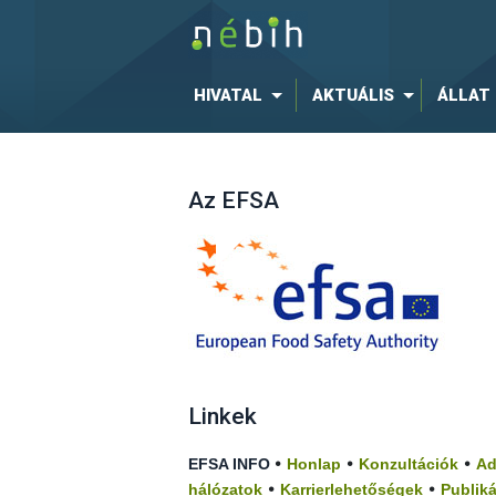
HIVATAL
AKTUÁLIS
ÁLLAT
Az EFSA
Linkek
•
•
•
EFSA INFO
Honlap
Konzultációk
Ad
•
•
hálózatok
Karrierlehetőségek
Publik