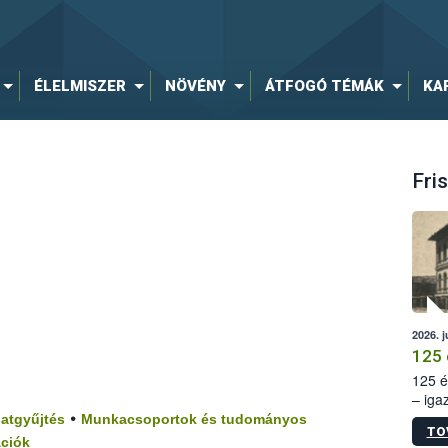
ÉLELMISZER
NÖVÉNY
ÁTFOGÓ TÉMÁK
KA
Fris
2026. j
125 
125 é
– iga
•
állam
atgyűjtés
Munkacsoportok és tudományos
TO
15. sz
ációk