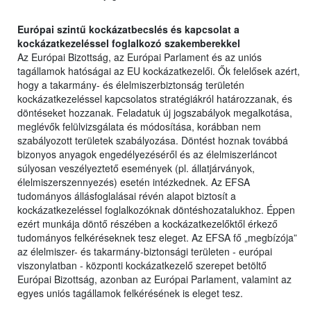
Európai szintű kockázatbecslés és kapcsolat a
kockázatkezeléssel foglalkozó szakemberekkel
Az Európai Bizottság, az Európai Parlament és az uniós
tagállamok hatóságai az EU kockázatkezelői. Ők felelősek azért,
hogy a takarmány- és élelmiszerbiztonság területén
kockázatkezeléssel kapcsolatos stratégiákról határozzanak, és
döntéseket hozzanak. Feladatuk új jogszabályok megalkotása,
meglévők felülvizsgálata és módosítása, korábban nem
szabályozott területek szabályozása. Döntést hoznak továbbá
bizonyos anyagok engedélyezéséről és az élelmiszerláncot
súlyosan veszélyeztető események (pl. állatjárványok,
élelmiszerszennyezés) esetén intézkednek. Az EFSA
tudományos állásfoglalásai révén alapot biztosít a
kockázatkezeléssel foglalkozóknak döntéshozatalukhoz. Éppen
ezért munkája döntő részében a kockázatkezelőktől érkező
tudományos felkéréseknek tesz eleget. Az EFSA fő „megbízója”
az élelmiszer- és takarmány-biztonsági területen - európai
viszonylatban - központi kockázatkezelő szerepet betöltő
Európai Bizottság, azonban az Európai Parlament, valamint az
egyes uniós tagállamok felkérésének is eleget tesz.