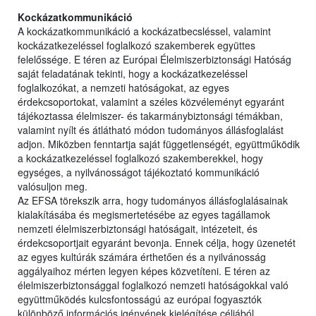
Kockázatkommunikáció
A kockázatkommunikáció a kockázatbecsléssel, valamint
kockázatkezeléssel foglalkozó szakemberek együttes
felelőssége. E téren az Európai Élelmiszerbiztonsági Hatóság
saját feladatának tekinti, hogy a kockázatkezeléssel
foglalkozókat, a nemzeti hatóságokat, az egyes
érdekcsoportokat, valamint a széles közvéleményt egyaránt
tájékoztassa élelmiszer- és takarmánybiztonsági témákban,
valamint nyílt és átlátható módon tudományos állásfoglalást
adjon. Miközben fenntartja saját függetlenségét, együttműködik
a kockázatkezeléssel foglalkozó szakemberekkel, hogy
egységes, a nyilvánosságot tájékoztató kommunikáció
valósuljon meg.
Az EFSA törekszik arra, hogy tudományos állásfoglalásainak
kialakításába és megismertetésébe az egyes tagállamok
nemzeti élelmiszerbiztonsági hatóságait, intézeteit, és
érdekcsoportjait egyaránt bevonja. Ennek célja, hogy üzenetét
az egyes kultúrák számára érthetően és a nyilvánosság
aggályaihoz mérten legyen képes közvetíteni. E téren az
élelmiszerbiztonsággal foglalkozó nemzeti hatóságokkal való
együttműködés kulcsfontosságú az európai fogyasztók
különböző információs igényének kielégítése céljából.