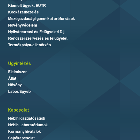
Kiemelt ügyek, EUTR
Kockázatkezelés
Mezőgazdasági genetikai erőforrások
Növényvédelem
Nyilvántartási és Felügyeleti Díj
Rendszerszervezés és felügyelet
Termékpálya-ellenőrzés
Ügyintézés
Élelmiszer
Állat
Növény
Labor/Egyéb
Kapcsolat
Nébih Igazgatóságok
Nébih Laboratóriumok
Kormányhivatalok
Sajtókapcsolat