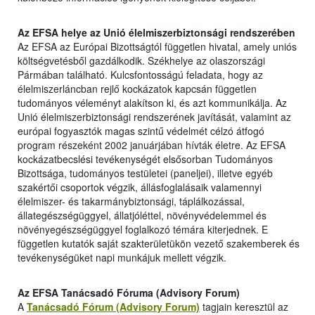
Az EFSA helye az Unió élelmiszerbiztonsági rendszerében
Az EFSA az Európai Bizottságtól független hivatal, amely uniós
költségvetésből gazdálkodik. Székhelye az olaszországi
Pármában található. Kulcsfontosságú feladata, hogy az
élelmiszerláncban rejlő kockázatok kapcsán független
tudományos véleményt alakítson ki, és azt kommunikálja. Az
Unió élelmiszerbiztonsági rendszerének javítását, valamint az
európai fogyasztók magas szintű védelmét célzó átfogó
program részeként 2002 januárjában hívták életre. Az EFSA
kockázatbecslési tevékenységét elsősorban Tudományos
Bizottsága, tudományos testületei (paneljei), illetve egyéb
szakértői csoportok végzik, állásfoglalásaik valamennyi
élelmiszer- és takarmánybiztonsági, táplálkozással,
állategészségüggyel, állatjóléttel, növényvédelemmel és
növényegészségüggyel foglalkozó témára kiterjednek. E
független kutatók saját szakterületükön vezető szakemberek és
tevékenységüket napi munkájuk mellett végzik.
Az EFSA Tanácsadó Fóruma (Advisory Forum)
A
Tanácsadó Fórum (Advisory Forum)
tagjain keresztül az