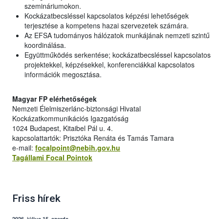
szemináriumokon.
Kockázatbecsléssel kapcsolatos képzési lehetőségek
terjesztése a kompetens hazai szervezetek számára.
Az EFSA tudományos hálózatok munkájának nemzeti szintű
koordinálása.
Együttműködés serkentése; kockázatbecsléssel kapcsolatos
projektekkel, képzésekkel, konferenciákkal kapcsolatos
információk megosztása.
Magyar FP elérhetőségek
Nemzeti Élelmiszerlánc-biztonsági Hivatal
Kockázatkommunikációs Igazgatóság
1024 Budapest, Kitaibel Pál u. 4.
kapcsolattartók: Prisztóka Renáta és Tamás Tamara
e-mail:
focalpoint@nebih.gov.hu
Tagállami Focal Pointok
Friss hírek
2026. július 15, szerda