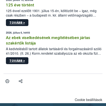
125 éve történt
125 évvel ezelőtt 1901. július 15-én, költözött be – igaz, még
csak részben – a budapesti m. kir. állami vetőmagvizsgáló
állomás a Kis Rókus utca 15. szám alatti, Czigler Győző által
TOVÁBB >
tervezett új épületébe.
2026. július 6, hétfő
Az ebek viselkedésének megítélésében jártas
szakértők listája
A kedvtelésből tartott állatok tartásáról és forgalmazásáról szóló
41/2010. (II. 26.) Korm.rendelet szabályozza az eb okozta fizikai
sérülés, illetve ennek veszélye keletkezésekor felmerülő
TOVÁBB >
hatósági feladatokat, valamint a veszélyes eb tartását és annak
engedélyezését. Ezen eljárások során szükség esetén be kell
vonni az ebek viselkedésének megítélésében jártas szakértőt.
Cookie beállítások