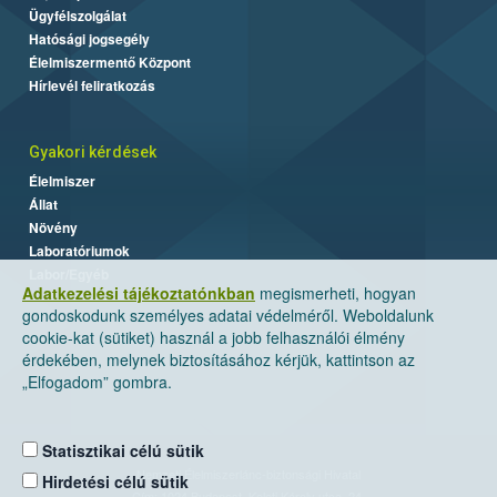
Ügyfélszolgálat
Hatósági jogsegély
Élelmiszermentő Központ
Hírlevél feliratkozás
Gyakori kérdések
Élelmiszer
Állat
Növény
Laboratóriumok
Labor/Egyéb
Adatkezelési tájékoztatónkban
megismerheti, hogyan
gondoskodunk személyes adatai védelméről. Weboldalunk
cookie-kat (sütiket) használ a jobb felhasználói élmény
érdekében, melynek biztosításához kérjük, kattintson az
„Elfogadom” gombra.
Statisztikai célú sütik
Nemzeti Élelmiszerlánc-biztonsági Hivatal
Hirdetési célú sütik
Cím: 1024 Budapest, Keleti Károly utca. 24.