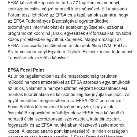
EFSA közvetett kapcsolatot tart a 27 tagállam valamennyi,
kockázatbecslést végző nemzeti intézményével. E Tanácsadó
Fórum teszi lehetővé az EFSA és a tagállamok számára, hogy
az EFSA Tudományos Bizottságával együttműködve
tudományos információkat és adatokat gyűjtsenek, szakmai
programokat koordináljanak, egyesítsék erőforrásaikat, továbbá
közös projektekben együttműködjenek. Magyarországot az
EFSA Tanácsadó Testületében dr. Jóźwiak Ákos DVM, PhD az
Állatorvostudományi Egyetem Digitális Élelmiszerlánc-tudományi
Tanszékének vezetője képviseli.
EFSA Focal Point
Az uniós tagállamokban az élelmiszerbiztonság területén
működő nemzeti intézetekkel az EFSA szorosan együttműködik
az uniós, valamint a nemzeti szinten végzett kockázatbecslési
munkák koordinálása és kölcsönös segítségnyújtás céljából. Az
együttműködést megerősítendő az EFSA 2007-ben nemzeti
Focal Pointok létrehozását kezdeményezte, hogy azok
összekötő kapocsként működjenek az EFSA és a különböző
nemzeti élelmiszerbiztonsági szervezetek, kutatóintézetek,
fogyasztók és az EFSA munkájában résztvevő szakemberek
között. A kapcsolattartó pont kinevezéséről minden országban
nemzeti szinten hoztak döntést. A Focal Point által létesített