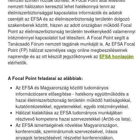
nemzeti hálózaton keresztül lehet hatékonnyá tenni az
élelmiszerbiztonsággal kapcsolatos információk és adatok
cseréjét az EFSA és az élelmiszerbiztonság területén dolgozó
szakemberek között, hiszen az adott országban működő Focal
Point az élelmiszerbiztonság területén tevékenykedő valamennyi
intézménnyel kapcsolatot tud létesíteni. A Focal Point segíti a
Tanácsadó Fórum nemzeti tagjának munkáját is. Az EFSA Focal
Point (FP) hálózat személyes vagy online megbeszéléseinek
napirendje és az ott készült jegyzőkönyvek az
EFSA honlapján
elérhetők.
A Focal Point feladatai az alábbiak:
Az EFSA és Magyarország közötti tudományos
információcsere elősegítése - hatékony együttműködés a
hazai élelmiszerbiztonság területén működő hatóságokkal,
kutatóintézetekkel, egyetemekkel, egyéb intézményekkel.
Hálózat kialakítása az EFSA tudományos munkájában
résztvevő kompetens hazai szervezetekkel (Art36-os lista).
Az EFSA ismertségének növelése Magyarországon,
konferenciák, szemináriumok szervezésével, írásos
anyagok terjesztésével; részvétel konferenciákon,