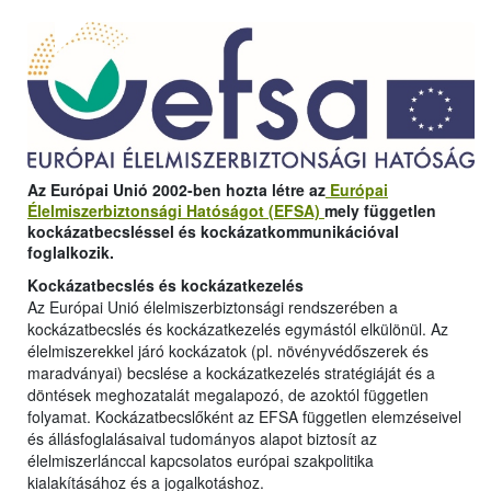
Az Európai Unió 2002-ben hozta létre az
Európai
Élelmiszerbiztonsági Hatóságot (EFSA)
mely független
kockázatbecsléssel és kockázatkommunikációval
foglalkozik.
Kockázatbecslés és kockázatkezelés
Az Európai Unió élelmiszerbiztonsági rendszerében a
kockázatbecslés és kockázatkezelés egymástól elkülönül. Az
élelmiszerekkel járó kockázatok (pl. növényvédőszerek és
maradványai) becslése a kockázatkezelés stratégiáját és a
döntések meghozatalát megalapozó, de azoktól független
folyamat. Kockázatbecslőként az EFSA független elemzéseivel
és állásfoglalásaival tudományos alapot biztosít az
élelmiszerlánccal kapcsolatos európai szakpolitika
kialakításához és a jogalkotáshoz.