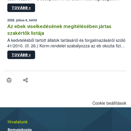
állomás a Kis Rókus utca 15. szám alatti, Czigler Győző által
TOVÁBB >
tervezett új épületébe.
2026. július 6, hétfő
Az ebek viselkedésének megítélésében jártas
szakértők listája
A kedvtelésből tartott állatok tartásáról és forgalmazásáról szóló
41/2010. (II. 26.) Korm.rendelet szabályozza az eb okozta fizikai
sérülés, illetve ennek veszélye keletkezésekor felmerülő
TOVÁBB >
hatósági feladatokat, valamint a veszélyes eb tartását és annak
engedélyezését. Ezen eljárások során szükség esetén be kell
vonni az ebek viselkedésének megítélésében jártas szakértőt.
Cookie beállítások
Hivatalunk
Bemutatkozás