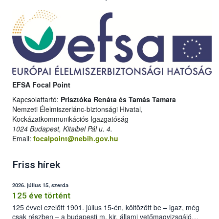
EFSA Focal Point
Kapcsolattartó:
Prisztóka Renáta és Tamás Tamara
Nemzeti Élelmiszerlánc-biztonsági Hivatal,
Kockázatkommunikációs Igazgatóság
1024 Budapest, Kitaibel Pál u. 4.
Email:
focalpoint@nebih.gov.hu
Friss hírek
2026. július 15, szerda
125 éve történt
125 évvel ezelőtt 1901. július 15-én, költözött be – igaz, még
csak részben – a budapesti m. kir. állami vetőmagvizsgáló