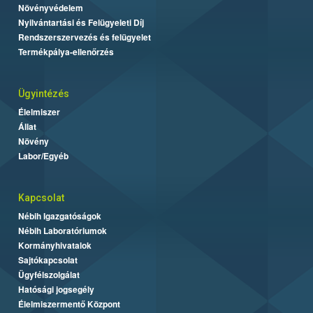
Növényvédelem
Nyilvántartási és Felügyeleti Díj
Rendszerszervezés és felügyelet
Termékpálya-ellenőrzés
Ügyintézés
Élelmiszer
Állat
Növény
Labor/Egyéb
Kapcsolat
Nébih Igazgatóságok
Nébih Laboratóriumok
Kormányhivatalok
Sajtókapcsolat
Ügyfélszolgálat
Hatósági jogsegély
Élelmiszermentő Központ