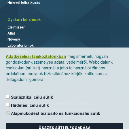
Hírlevél feliratkozás
Gyakori kérdések
Élelmiszer
Állat
Növény
Laboratóriumok
Labor/Egyéb
Adatkezelési tájékoztatónkban
megismerheti, hogyan
gondoskodunk személyes adatai védelméről. Weboldalunk
cookie-kat (sütiket) használ a jobb felhasználói élmény
érdekében, melynek biztosításához kérjük, kattintson az
„Elfogadom” gombra.
Statisztikai célú sütik
Nemzeti Élelmiszerlánc-biztonsági Hivatal
Hirdetési célú sütik
Cím: 1024 Budapest, Keleti Károly utca. 24.
Alapműködést biztosító és funkcionális sütik
Levelezési cím: 1525 Budapest. Pf. 30.
ÖSSZES SÜTI ELFOGADÁSA