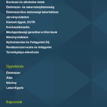
Borászat és alkoholos italok
Élelmiszer- és takarmánybiztonság
Élelmiszerlánc-biztonsági laborhálózat
Járványvédelem
Kiemelt ügyek, EUTR
Kockázatkezelés
Mezőgazdasági genetikai erőforrások
Növényvédelem
Nyilvántartási és Felügyeleti Díj
Rendszerszervezés és felügyelet
Termékpálya-ellenőrzés
Ügyintézés
Élelmiszer
Állat
Növény
Labor/Egyéb
Kapcsolat