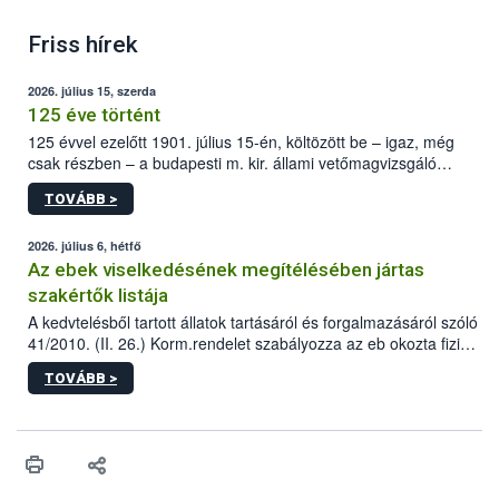
Friss hírek
2026. július 15, szerda
125 éve történt
125 évvel ezelőtt 1901. július 15-én, költözött be – igaz, még
csak részben – a budapesti m. kir. állami vetőmagvizsgáló
állomás a Kis Rókus utca 15. szám alatti, Czigler Győző által
TOVÁBB >
tervezett új épületébe.
2026. július 6, hétfő
Az ebek viselkedésének megítélésében jártas
szakértők listája
A kedvtelésből tartott állatok tartásáról és forgalmazásáról szóló
41/2010. (II. 26.) Korm.rendelet szabályozza az eb okozta fizikai
sérülés, illetve ennek veszélye keletkezésekor felmerülő
TOVÁBB >
hatósági feladatokat, valamint a veszélyes eb tartását és annak
engedélyezését. Ezen eljárások során szükség esetén be kell
vonni az ebek viselkedésének megítélésében jártas szakértőt.