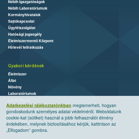
Nébih Igazgatóságok
Nébih Laboratóriumok
Kormányhivatalok
Sajtókapcsolat
Ügyfélszolgálat
Hatósági jogsegély
Élelmiszermentő Központ
Hírlevél feliratkozás
Gyakori kérdések
Élelmiszer
Állat
Növény
Laboratóriumok
Labor/Egyéb
Adatkezelési tájékoztatónkban
megismerheti, hogyan
gondoskodunk személyes adatai védelméről. Weboldalunk
cookie-kat (sütiket) használ a jobb felhasználói élmény
érdekében, melynek biztosításához kérjük, kattintson az
„Elfogadom” gombra.