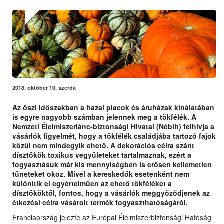
2018. október 10, szerda
Az őszi időszakban a hazai piacok és áruházak kínálatában
is egyre nagyobb számban jelennek meg a tökfélék. A
Nemzeti Élelmiszerlánc-biztonsági Hivatal (Nébih) felhívja a
vásárlók figyelmét, hogy a tökfélék családjába tartozó fajok
közül nem mindegyik ehető. A dekorációs célra szánt
dísztökök toxikus vegyületeket tartalmaznak, ezért a
fogyasztásuk már kis mennyiségben is erősen kellemetlen
tüneteket okoz. Mivel a kereskedők esetenként nem
különítik el egyértelműen az ehető tökféléket a
dísztököktől, fontos, hogy a vásárlók meggyőződjenek az
étkezési célra vásárolt termék fogyaszthatóságáról.
Franciaország jelezte az Európai Élelmiszerbiztonsági Hatóság