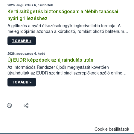
2026. augusztus 6, csütörtök
Kerti sütögetés biztonságosan: a Nébih tanácsai
nyári grillezéshez
A grillezés a nyári étkezések egyik legkedveltebb formája. A
meleg időjárás azonban a kórokozó, romlást okozó baktériumok
gyorsabb szaporodásának is kedvez. A szabadtéri sütögetés
TOVÁBB >
ezért nem csupán a megfelelő sütési technikáról szól: legalább
ilyen fontos az alapanyagok biztonságos kezelése, az alapvető
higiéniai szabályok betartása, a megfelelő hőkezelés, valamint a
2026. augusztus 4, kedd
maradékok szakszerű tárolása. A Nemzeti Élelmiszerlánc-
Új EUDR képzések az újraindulás után
biztonsági Hivatal (Nébih) Oktatási Programja összegyűjtötte a
Az Információs Rendszer újbóli megnyitását követően
biztonságos grillezés legfontosabb tudnivalóit.
újraindultak az EUDR szerinti piaci szereplőknek szóló online
képzések.
TOVÁBB >
Cookie beállítások