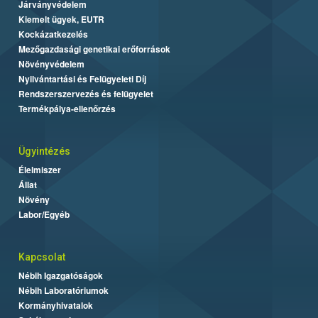
Járványvédelem
Kiemelt ügyek, EUTR
Kockázatkezelés
Mezőgazdasági genetikai erőforrások
Növényvédelem
Nyilvántartási és Felügyeleti Díj
Rendszerszervezés és felügyelet
Termékpálya-ellenőrzés
Ügyintézés
Élelmiszer
Állat
Növény
Labor/Egyéb
Kapcsolat
Nébih Igazgatóságok
Nébih Laboratóriumok
Kormányhivatalok