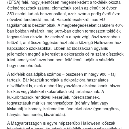
(EFSA) felé, hogy jelentősen megemelkedett a tökfélék okozta
ételmérgezések száma: elemzésük során az elmúlt öt évben
353 esetet tudtak beazonosítani, azok száma pedig évről évre
növekvő tendenciát mutat. Hasonló esetekről más EU
tagállamok is beszámoltak. A megbetegedéseket csaknem 40%-
ban boltban vásárolt, míg 60%-ban otthon termesztett tökfélék
fogyasztása okozta. Az esetszám a nyár végi, őszi szezonban
tetőzött, ami összefüggésbe hozható a közelgő Halloween-hoz
kapcsolódó szokásokkal. Ebben az időszakban ugyanis
jellemzően megnő a kereslet a dekorációs célra szánt dísztökök
iránt, amelyekről azonban nem feltétlenül tudják a vásárlók,
hogy nem ehetőek.
A tökfélék családjába számos – összesen mintegy 900 – faj
tartozik. Bár közéjük soroljuk a dekorációra használatos
dísztököket is, ezek emberi fogyasztásra alkalmatlanok, hiszen
toxikus vegyületeket (kukurbitacinok) tartalmaznak. A
kukurbitacinok rendkívül keserűek, hőrezisztensek,
fogyasztásuk már kis mennyiségben (néhány falat vagy
kiskanál) is komoly, kellemetlen tüneteket okoz (gyomorgörcs,
hányás, hasmenés, kiszáradás).
A Magyarországon is egyre népszerűbb Halloween időszak
közeledtével a hazai áruházak a tökfélék gazdag választékával