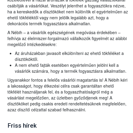
csábítják a vásárlókat. Veszélyt jelenthet a fogyasztókra nézve,
ha a kereskedők a dísztököket nem különítik el egyértelműen az
ehető tökféléktől vagy nem jelölik legalább azt, hogy a
dekorációs termék fogyasztásra alkalmatlan.
A Nébih – a vásárlók egészségének megóvása érdekében –
felhívja az élelmiszer-forgalmazó vállalkozók figyelmét az alábbi
megelőző intézkedésekre:
Az áruházakban javasolt elkülöníteni az ehető tökféléket a
dísztököktől.
A nem ehető fajták esetében egyértelműen jelölni kell a
vásárlók számára, hogy a termék fogyasztásra alkalmatlan.
Ugyanakkor fontos a felelős vásárlói magatartás is! A Nébih kéri
a lakosságot, hogy étkezési célra csak garantáltan ehető
tökfélét használjanak fel, és a fogyaszthatóságról még a
vásárlást megelőzően, az üzletben győződjenek meg! A
dísztököket pedig csakis eredeti rendeltetésüknek megfelelően,
azaz díszítő célzattal szabad felhasználni.
Friss hírek