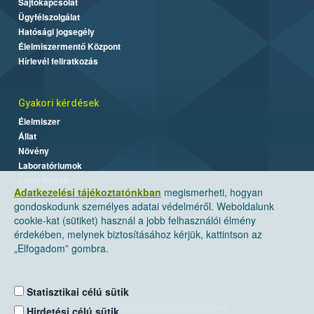
Sajtókapcsolat
Ügyfélszolgálat
Hatósági jogsegély
Élelmiszermentő Központ
Hírlevél feliratkozás
Gyakori kérdések
Élelmiszer
Állat
Növény
Laboratóriumok
Labor/Egyéb
Adatkezelési tájékoztatónkban
megismerheti, hogyan
gondoskodunk személyes adatai védelméről. Weboldalunk
cookie-kat (sütiket) használ a jobb felhasználói élmény
érdekében, melynek biztosításához kérjük, kattintson az
„Elfogadom” gombra.
Statisztikai célú sütik
Nemzeti Élelmiszerlánc-biztonsági Hivatal
Hirdetési célú sütik