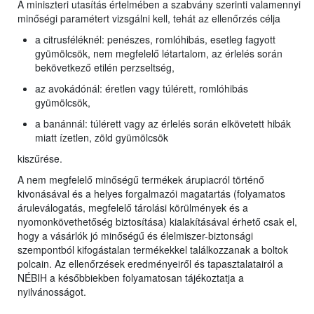
A miniszteri utasítás értelmében a szabvány szerinti valamennyi
minőségi paramétert vizsgálni kell, tehát az ellenőrzés célja
a citrusféléknél: penészes, romlóhibás, esetleg fagyott
gyümölcsök, nem megfelelő létartalom, az érlelés során
bekövetkező etilén perzseltség,
az avokádónál: éretlen vagy túlérett, romlóhibás
gyümölcsök,
a banánnál: túlérett vagy az érlelés során elkövetett hibák
miatt ízetlen, zöld gyümölcsök
kiszűrése.
A nem megfelelő minőségű termékek árupiacról történő
kivonásával és a helyes forgalmazói magatartás (folyamatos
áruleválogatás, megfelelő tárolási körülmények és a
nyomonkövethetőség biztosítása) kialakításával érhető csak el,
hogy a vásárlók jó minőségű és élelmiszer-biztonsági
szempontból kifogástalan termékekkel találkozzanak a boltok
polcain. Az ellenőrzések eredményeiről és tapasztalatairól a
NÉBIH a későbbiekben folyamatosan tájékoztatja a
nyilvánosságot.