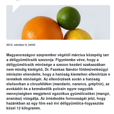
2014. október 6, hétfő
Magyarországon szeptember végétől március közepéig tart
a déligyümölcsök szezonja. Figyelembe véve, hogy a
déligyümölcsök minősége a szezon kezdeti szakaszában
nem mindig kielégítő, Dr. Fazekas Sándor földművelésügyi
miniszter elrendelte, hogy a hatóság kiemelten ellenőrizze e
termékek minőségét. Az ellenőrzések során a hatóság
elsősorban a citrusféléket (mandarin, narancs, grépfrút), az
avokádót és a kereskedők polcain egyre nagyobb
mennyiségben megjelenő egzotikus gyümölcsöket (mangó,
ananász) vizsgálja. Az intézkedés fontosságát jelzi, hogy
hazánkban az egy főre eső évi déligyümölcs-fogyasztás
közel 12 kilogramm.