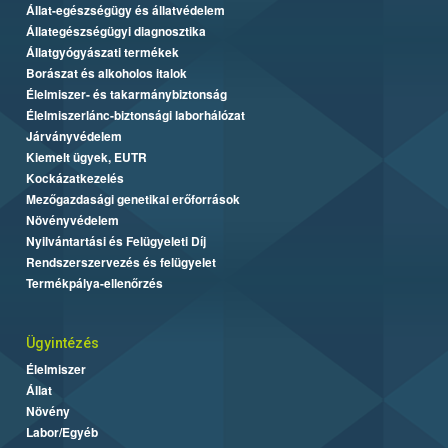
Állat-egészségügy és állatvédelem
Állategészségügyi diagnosztika
Állatgyógyászati termékek
Borászat és alkoholos italok
Élelmiszer- és takarmánybiztonság
Élelmiszerlánc-biztonsági laborhálózat
Járványvédelem
Kiemelt ügyek, EUTR
Kockázatkezelés
Mezőgazdasági genetikai erőforrások
Növényvédelem
Nyilvántartási és Felügyeleti Díj
Rendszerszervezés és felügyelet
Termékpálya-ellenőrzés
Ügyintézés
Élelmiszer
Állat
Növény
Labor/Egyéb