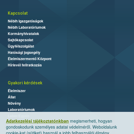
Kapcsolat
Nébih Igazgatóságok
Nébih Laboratóriumok
Kormányhivatalok
Sajtókapcsolat
Ügyfélszolgálat
Hatósági jogsegély
Élelmiszermentő Központ
Hírlevél feliratkozás
Gyakori kérdések
Élelmiszer
Állat
Növény
Laboratóriumok
Labor/Egyéb
Adatkezelési tájékoztatónkban
megismerheti, hogyan
gondoskodunk személyes adatai védelméről. Weboldalunk
cookie-kat (sütiket) használ a jobb felhasználói élmény