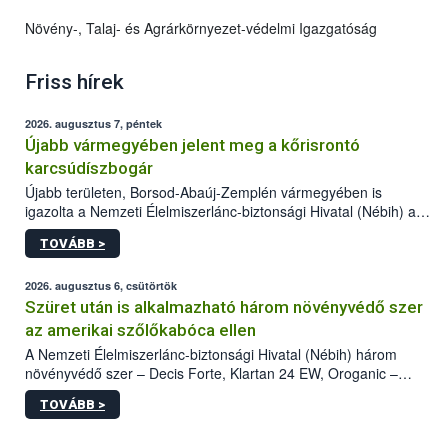
Növény-, Talaj- és Agrárkörnyezet-védelmi Igazgatóság
Friss hírek
2026. augusztus 7, péntek
Újabb vármegyében jelent meg a kőrisrontó
karcsúdíszbogár
Újabb területen, Borsod-Abaúj-Zemplén vármegyében is
igazolta a Nemzeti Élelmiszerlánc-biztonsági Hivatal (Nébih) a
kőrisrontó karcsúdíszbogár (Agrilus planipennis) jelenlétét. A
TOVÁBB >
kártevőt nem csak színcsapdában találták meg, de már fertőzött
fában is azonosították. A növényvédelmi szakemberek folytatják
az intenzív felderítést, emellett az intézkedéseket a szlovák
2026. augusztus 6, csütörtök
hatósággal is összehangolják a terjedés megállítása érdekében.
Szüret után is alkalmazható három növényvédő szer
az amerikai szőlőkabóca ellen
A Nemzeti Élelmiszerlánc-biztonsági Hivatal (Nébih) három
növényvédő szer – Decis Forte, Klartan 24 EW, Oroganic –
engedélyokiratát módosította, így azok a szüretet követően,
TOVÁBB >
egészen a vesszőérettség (BBCH 91) stádiumáig
felhasználhatóak a szőlőben. A kiterjesztések célja, hogy a korai