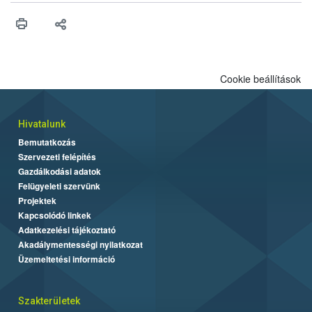
érésű szőlőkben is legyen lehetőség a károsító elleni további
védekezésre. Az Oroganic készítmény kis kiszerelésben kiskerti
felhasználók számára is elérhető és ökológiai termesztésben is
engedélyezett.
Cookie beállítások
Hivatalunk
Bemutatkozás
Szervezeti felépítés
Gazdálkodási adatok
Felügyeleti szervünk
Projektek
Kapcsolódó linkek
Adatkezelési tájékoztató
Akadálymentességi nyilatkozat
Üzemeltetési információ
Szakterületek