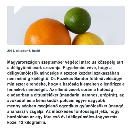
2014. október 6, hétfő
Magyarországon szeptember végétől március közepéig tart
a déligyümölcsök szezonja. Figyelembe véve, hogy a
déligyümölcsök minősége a szezon kezdeti szakaszában
nem mindig kielégítő, Dr. Fazekas Sándor földművelésügyi
miniszter elrendelte, hogy a hatóság kiemelten ellenőrizze e
termékek minőségét. Az ellenőrzések során a hatóság
elsősorban a citrusféléket (mandarin, narancs, grépfrút), az
avokádót és a kereskedők polcain egyre nagyobb
mennyiségben megjelenő egzotikus gyümölcsöket (mangó,
ananász) vizsgálja. Az intézkedés fontosságát jelzi, hogy
hazánkban az egy főre eső évi déligyümölcs-fogyasztás
közel 12 kilogramm.