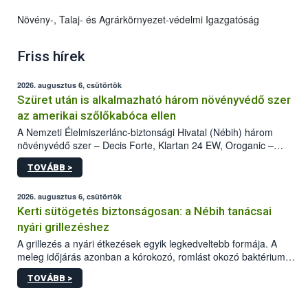
Növény-, Talaj- és Agrárkörnyezet-védelmi Igazgatóság
Friss hírek
2026. augusztus 6, csütörtök
Szüret után is alkalmazható három növényvédő szer
az amerikai szőlőkabóca ellen
A Nemzeti Élelmiszerlánc-biztonsági Hivatal (Nébih) három
növényvédő szer – Decis Forte, Klartan 24 EW, Oroganic –
engedélyokiratát módosította, így azok a szüretet követően,
TOVÁBB >
egészen a vesszőérettség (BBCH 91) stádiumáig
felhasználhatóak a szőlőben. A kiterjesztések célja, hogy a korai
érésű szőlőkben is legyen lehetőség a károsító elleni további
2026. augusztus 6, csütörtök
védekezésre. Az Oroganic készítmény kis kiszerelésben kiskerti
Kerti sütögetés biztonságosan: a Nébih tanácsai
felhasználók számára is elérhető és ökológiai termesztésben is
nyári grillezéshez
engedélyezett.
A grillezés a nyári étkezések egyik legkedveltebb formája. A
meleg időjárás azonban a kórokozó, romlást okozó baktériumok
gyorsabb szaporodásának is kedvez. A szabadtéri sütögetés
TOVÁBB >
ezért nem csupán a megfelelő sütési technikáról szól: legalább
ilyen fontos az alapanyagok biztonságos kezelése, az alapvető