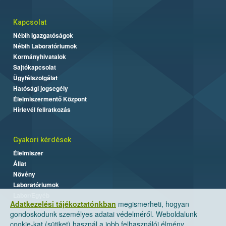
Kapcsolat
Nébih Igazgatóságok
Nébih Laboratóriumok
Kormányhivatalok
Sajtókapcsolat
Ügyfélszolgálat
Hatósági jogsegély
Élelmiszermentő Központ
Hírlevél feliratkozás
Gyakori kérdések
Élelmiszer
Állat
Növény
Laboratóriumok
Labor/Egyéb
Adatkezelési tájékoztatónkban
megismerheti, hogyan
gondoskodunk személyes adatai védelméről. Weboldalunk
cookie-kat (sütiket) használ a jobb felhasználói élmény