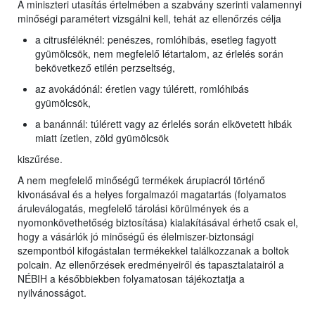
A miniszteri utasítás értelmében a szabvány szerinti valamennyi
minőségi paramétert vizsgálni kell, tehát az ellenőrzés célja
a citrusféléknél: penészes, romlóhibás, esetleg fagyott
gyümölcsök, nem megfelelő létartalom, az érlelés során
bekövetkező etilén perzseltség,
az avokádónál: éretlen vagy túlérett, romlóhibás
gyümölcsök,
a banánnál: túlérett vagy az érlelés során elkövetett hibák
miatt ízetlen, zöld gyümölcsök
kiszűrése.
A nem megfelelő minőségű termékek árupiacról történő
kivonásával és a helyes forgalmazói magatartás (folyamatos
áruleválogatás, megfelelő tárolási körülmények és a
nyomonkövethetőség biztosítása) kialakításával érhető csak el,
hogy a vásárlók jó minőségű és élelmiszer-biztonsági
szempontból kifogástalan termékekkel találkozzanak a boltok
polcain. Az ellenőrzések eredményeiről és tapasztalatairól a
NÉBIH a későbbiekben folyamatosan tájékoztatja a
nyilvánosságot.