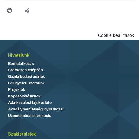
higiéniai szabályok betartása, a megfelelő hőkezelés, valamint a
maradékok szakszerű tárolása. A Nemzeti Élelmiszerlánc-
biztonsági Hivatal (Nébih) Oktatási Programja összegyűjtötte a
biztonságos grillezés legfontosabb tudnivalóit.
Cookie beállítások
Hivatalunk
Bemutatkozás
Szervezeti felépítés
Gazdálkodási adatok
Felügyeleti szervünk
Projektek
Kapcsolódó linkek
Adatkezelési tájékoztató
Akadálymentességi nyilatkozat
Üzemeltetési információ
Szakterületek