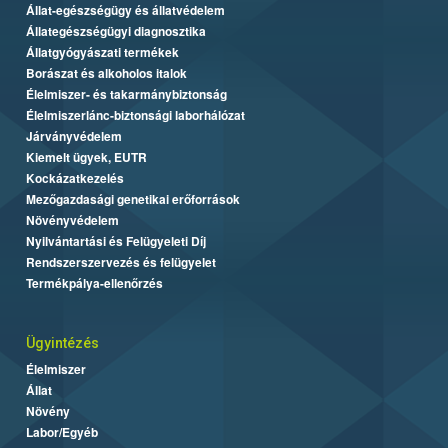
Állat-egészségügy és állatvédelem
Állategészségügyi diagnosztika
Állatgyógyászati termékek
Borászat és alkoholos italok
Élelmiszer- és takarmánybiztonság
Élelmiszerlánc-biztonsági laborhálózat
Járványvédelem
Kiemelt ügyek, EUTR
Kockázatkezelés
Mezőgazdasági genetikai erőforrások
Növényvédelem
Nyilvántartási és Felügyeleti Díj
Rendszerszervezés és felügyelet
Termékpálya-ellenőrzés
Ügyintézés
Élelmiszer
Állat
Növény
Labor/Egyéb