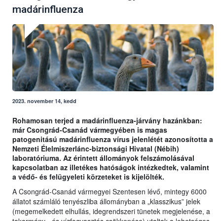
madárinfluenza
2023. november 14, kedd
Rohamosan terjed a madárinfluenza-járvány hazánkban:
már Csongrád-Csanád vármegyében is magas
patogenitású madárinfluenza vírus jelenlétét azonosította a
Nemzeti Élelmiszerlánc-biztonsági Hivatal (Nébih)
laboratóriuma. Az érintett állományok felszámolásával
kapcsolatban az illetékes hatóságok intézkedtek, valamint
a védő- és felügyeleti körzeteket is kijelölték.
A Csongrád-Csanád vármegyei Szentesen lévő, mintegy 6000
állatot számláló tenyészliba állományban a „klasszikus” jelek
(megemelkedett elhullás, idegrendszeri tünetek megjelenése, a