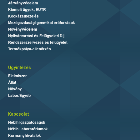
Járványvédelem
Kiemelt ügyek, EUTR
Kockázatkezelés
Mezőgazdasági genetikai erőforrások
Növényvédelem
Nyilvántartási és Felügyeleti Díj
Rendszerszervezés és felügyelet
Termékpálya-ellenőrzés
Ügyintézés
Élelmiszer
Állat
Növény
Labor/Egyéb
Kapcsolat
Nébih Igazgatóságok
Nébih Laboratóriumok
Kormányhivatalok