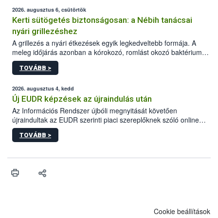
2026. augusztus 6, csütörtök
Kerti sütögetés biztonságosan: a Nébih tanácsai
nyári grillezéshez
A grillezés a nyári étkezések egyik legkedveltebb formája. A
meleg időjárás azonban a kórokozó, romlást okozó baktériumok
gyorsabb szaporodásának is kedvez. A szabadtéri sütögetés
TOVÁBB >
ezért nem csupán a megfelelő sütési technikáról szól: legalább
ilyen fontos az alapanyagok biztonságos kezelése, az alapvető
higiéniai szabályok betartása, a megfelelő hőkezelés, valamint a
2026. augusztus 4, kedd
maradékok szakszerű tárolása. A Nemzeti Élelmiszerlánc-
Új EUDR képzések az újraindulás után
biztonsági Hivatal (Nébih) Oktatási Programja összegyűjtötte a
Az Információs Rendszer újbóli megnyitását követően
biztonságos grillezés legfontosabb tudnivalóit.
újraindultak az EUDR szerinti piaci szereplőknek szóló online
képzések.
TOVÁBB >
Cookie beállítások