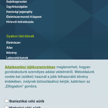
Sajtókapcsolat
Ügyfélszolgálat
Hatósági jogsegély
Élelmiszermentő Központ
Hírlevél feliratkozás
Gyakori kérdések
Élelmiszer
Állat
Növény
Laboratóriumok
Labor/Egyéb
Adatkezelési tájékoztatónkban
megismerheti, hogyan
gondoskodunk személyes adatai védelméről. Weboldalunk
cookie-kat (sütiket) használ a jobb felhasználói élmény
érdekében, melynek biztosításához kérjük, kattintson az
„Elfogadom” gombra.
Statisztikai célú sütik
Nemzeti Élelmiszerlánc-biztonsági Hivatal
Hirdetési célú sütik