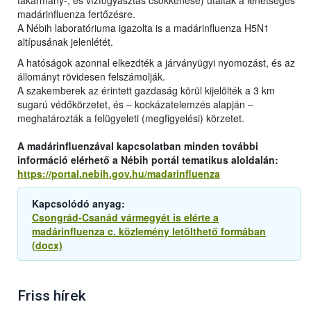
takarmány-, és vízfogyasztás csökkenése) utaltak a lehetséges
madárinfluenza fertőzésre.
A Nébih laboratóriuma igazolta is a madárinfluenza H5N1
altípusának jelenlétét.
A hatóságok azonnal elkezdték a járványügyi nyomozást, és az
állományt rövidesen felszámolják.
A szakemberek az érintett gazdaság körül kijelölték a 3 km
sugarú védőkörzetet, és – kockázatelemzés alapján –
meghatározták a felügyeleti (megfigyelési) körzetet.
A madárinfluenzával kapcsolatban minden további
információ elérhető a Nébih portál tematikus aloldalán:
https://portal.nebih.gov.hu/madarinfluenza
Kapcsolódó anyag:
Csongrád-Csanád vármegyét is elérte a
madárinfluenza c. közlemény letölthető formában
(docx)
Friss hírek