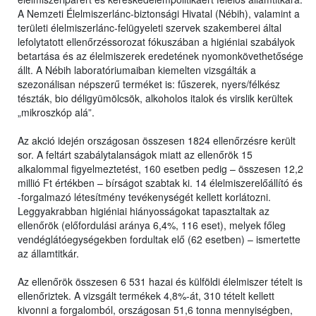
A Nemzeti Élelmiszerlánc-biztonsági Hivatal (Nébih), valamint a
területi élelmiszerlánc-felügyeleti szervek szakemberei által
lefolytatott ellenőrzéssorozat fókuszában a higiéniai szabályok
betartása és az élelmiszerek eredetének nyomonkövethetősége
állt. A Nébih laboratóriumaiban kiemelten vizsgálták a
szezonálisan népszerű terméket is: fűszerek, nyers/félkész
tészták, bio déligyümölcsök, alkoholos italok és virslik kerültek
„mikroszkóp alá”.
Az akció idején országosan összesen 1824 ellenőrzésre került
sor. A feltárt szabálytalanságok miatt az ellenőrök 15
alkalommal figyelmeztetést, 160 esetben pedig – összesen 12,2
millió Ft értékben – bírságot szabtak ki. 14 élelmiszerelőállító és
-forgalmazó létesítmény tevékenységét kellett korlátozni.
Leggyakrabban higiéniai hiányosságokat tapasztaltak az
ellenőrök (előfordulási aránya 6,4%, 116 eset), melyek főleg
vendéglátóegységekben fordultak elő (62 esetben) – ismertette
az államtitkár.
Az ellenőrök összesen 6 531 hazai és külföldi élelmiszer tételt is
ellenőriztek. A vizsgált termékek 4,8%-át, 310 tételt kellett
kivonni a forgalomból, országosan 51,6 tonna mennyiségben,