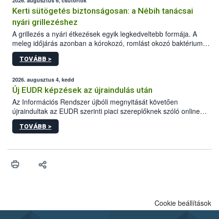
2026. augusztus 6, csütörtök
Kerti sütögetés biztonságosan: a Nébih tanácsai
nyári grillezéshez
A grillezés a nyári étkezések egyik legkedveltebb formája. A
meleg időjárás azonban a kórokozó, romlást okozó baktériumok
gyorsabb szaporodásának is kedvez. A szabadtéri sütögetés
TOVÁBB >
ezért nem csupán a megfelelő sütési technikáról szól: legalább
ilyen fontos az alapanyagok biztonságos kezelése, az alapvető
higiéniai szabályok betartása, a megfelelő hőkezelés, valamint a
2026. augusztus 4, kedd
maradékok szakszerű tárolása. A Nemzeti Élelmiszerlánc-
Új EUDR képzések az újraindulás után
biztonsági Hivatal (Nébih) Oktatási Programja összegyűjtötte a
Az Információs Rendszer újbóli megnyitását követően
biztonságos grillezés legfontosabb tudnivalóit.
újraindultak az EUDR szerinti piaci szereplőknek szóló online
képzések.
TOVÁBB >
Cookie beállítások