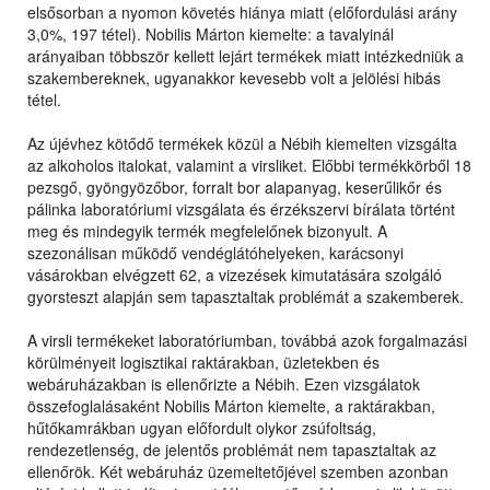
elsősorban a nyomon követés hiánya miatt (előfordulási arány
3,0%, 197 tétel). Nobilis Márton kiemelte: a tavalyinál
arányaiban többször kellett lejárt termékek miatt intézkedniük a
szakembereknek, ugyanakkor kevesebb volt a jelölési hibás
tétel.
Az újévhez kötődő termékek közül a Nébih kiemelten vizsgálta
az alkoholos italokat, valamint a virsliket. Előbbi termékkörből 18
pezsgő, gyöngyözőbor, forralt bor alapanyag, keserűlikőr és
pálinka laboratóriumi vizsgálata és érzékszervi bírálata történt
meg és mindegyik termék megfelelőnek bizonyult. A
szezonálisan működő vendéglátóhelyeken, karácsonyi
vásárokban elvégzett 62, a vizezések kimutatására szolgáló
gyorsteszt alapján sem tapasztaltak problémát a szakemberek.
A virsli termékeket laboratóriumban, továbbá azok forgalmazási
körülményeit logisztikai raktárakban, üzletekben és
webáruházakban is ellenőrizte a Nébih. Ezen vizsgálatok
összefoglalásaként Nobilis Márton kiemelte, a raktárakban,
hűtőkamrákban ugyan előfordult olykor zsúfoltság,
rendezetlenség, de jelentős problémát nem tapasztaltak az
ellenőrök. Két webáruház üzemeltetőjével szemben azonban