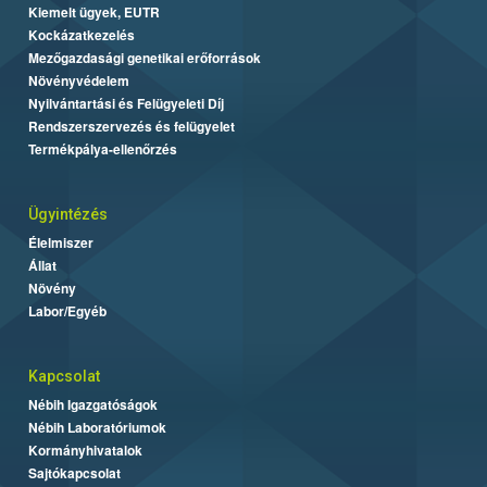
Kiemelt ügyek, EUTR
Kockázatkezelés
Mezőgazdasági genetikai erőforrások
Növényvédelem
Nyilvántartási és Felügyeleti Díj
Rendszerszervezés és felügyelet
Termékpálya-ellenőrzés
Ügyintézés
Élelmiszer
Állat
Növény
Labor/Egyéb
Kapcsolat
Nébih Igazgatóságok
Nébih Laboratóriumok
Kormányhivatalok
Sajtókapcsolat