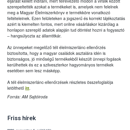
eljárást kellett indítani, mert félrevezető módon a virslik között
szerepeltették azokat a termékeket is, amelyek nem felelnek
meg a Magyar Élelmiszerkönyv e termékköre vonatkozó
feltételeinek. Ezen felületeken a jogszerű és korrekt tájékoztatás
azért is kiemelten fontos, mert online vásárláskor kizárólag a
honlapon szereplő adatok alapján tud döntést hozni a fogyasztó
– hangsúlyozta az államtitkár.
Az ünnepeket megelőző téli élelmiszerlánc-ellenőrzés
biztosította, hogy a magyar családok asztalára idén is
biztonságos, jó minőségű termékekből készült ünnepi fogások
kerülhettek és ez a szilveszterkor hagyományos termékek
esetében sem lesz másképp.
A téli élelmiszerlánc-ellenőrzések részletes összefoglalója
letölthető
itt
.
Forrás: AM Sajtóiroda
Friss hírek