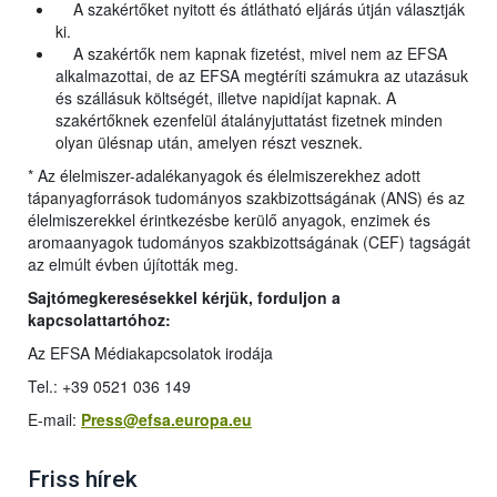
A szakértőket nyitott és átlátható eljárás útján választják
ki.
A szakértők nem kapnak fizetést, mivel nem az EFSA
alkalmazottai, de az EFSA megtéríti számukra az utazásuk
és szállásuk költségét, illetve napidíjat kapnak. A
szakértőknek ezenfelül átalányjuttatást fizetnek minden
olyan ülésnap után, amelyen részt vesznek.
* Az élelmiszer-adalékanyagok és élelmiszerekhez adott
tápanyagforrások tudományos szakbizottságának (ANS) és az
élelmiszerekkel érintkezésbe kerülő anyagok, enzimek és
aromaanyagok tudományos szakbizottságának (CEF) tagságát
az elmúlt évben újították meg.
Sajtómegkeresésekkel kérjük, forduljon a
kapcsolattartóhoz:
Az EFSA Médiakapcsolatok irodája
Tel.: +39 0521 036 149
E-mail:
Press@efsa.europa.eu
Friss hírek