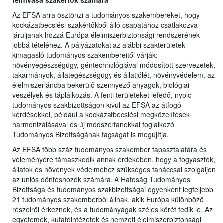
felhívása szakértők számára
Az EFSA arra ösztönzi a tudományos szakembereket, hogy
kockázatbecslési szakértőkből álló csapatához csatlakozva
járuljanak hozzá Európa élelmiszerbiztonsági rendszerének
jobbá tételéhez. A pályázatokat az alábbi szakterületek
kimagasló tudományos szakembereitől várják:
növényegészségügy, géntechnológiával módosított szervezetek,
takarmányok, állategészségügy és állatjólét, növényvédelem, az
élelmiszerláncba bekerülő szennyező anyagok, biológiai
veszélyek és táplálkozás. A fenti területeket lefedő, nyolc
tudományos szakbizottságon kívül az EFSA az átfogó
kérdésekkel, például a kockázatbecslési megközelítések
harmonizálásával és új módszertanokkal foglalkozó
Tudományos Bizottságának tagságát is megújítja.
Az EFSA több száz tudományos szakember tapasztalatára és
véleményére támaszkodik annak érdekében, hogy a fogyasztók,
állatok és növények védelméhez szükséges tanáccsal szolgáljon
az uniós döntéshozók számára. A Hatóság Tudományos
Bizottsága és tudományos szakbizottságai egyenként legfeljebb
21 tudományos szakemberből állnak, akik Európa különböző
részeiről érkeznek, és a tudományágak széles körét fedik le. Az
egyetemek, kutatóintézetek és nemzeti élelmiszerbiztonsági