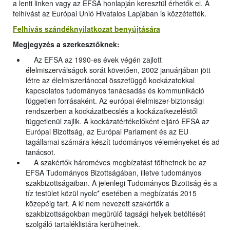
a lenti linken vagy az EFSA honlapján keresztül érhetők el. A
felhívást az Európai Unió Hivatalos Lapjában is közzétették.
Felhívás szándéknyilatkozat benyújtására
Megjegyzés a szerkesztőknek:
Az EFSA az 1990-es évek végén zajlott
élelmiszerválságok sorát követően, 2002 januárjában jött
létre az élelmiszerlánccal összefüggő kockázatokkal
kapcsolatos tudományos tanácsadás és kommunikáció
független forrásaként. Az európai élelmiszer-biztonsági
rendszerben a kockázatbecslés a kockázatkezeléstől
függetlenül zajlik. A kockázatértékelőként eljáró EFSA az
Európai Bizottság, az Európai Parlament és az EU
tagállamai számára készít tudományos véleményeket és ad
tanácsot.
A szakértők hároméves megbízatást tölthetnek be az
EFSA Tudományos Bizottságában, illetve tudományos
szakbizottságaiban. A jelenlegi Tudományos Bizottság és a
tíz testület közül nyolc* esetében a megbízatás 2015
közepéig tart. A ki nem nevezett szakértők a
szakbizottságokban megürülő tagsági helyek betöltését
szolgáló tartaléklistára kerülhetnek.