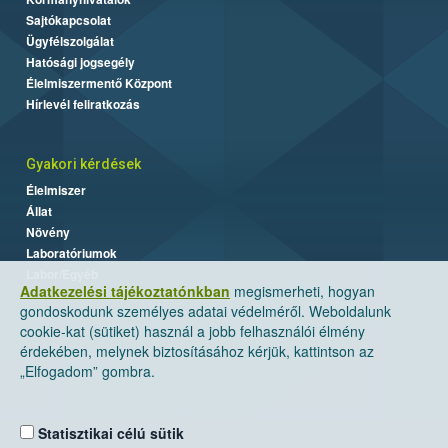
Sajtókapcsolat
Ügyfélszolgálat
Hatósági jogsegély
Élelmiszermentő Központ
Hírlevél feliratkozás
Gyakori kérdések
Élelmiszer
Állat
Növény
Laboratóriumok
Labor/Egyéb
Adatkezelési tájékoztatónkban
megismerheti, hogyan
gondoskodunk személyes adatai védelméről. Weboldalunk
cookie-kat (sütiket) használ a jobb felhasználói élmény
érdekében, melynek biztosításához kérjük, kattintson az
„Elfogadom” gombra.
Statisztikai célú sütik