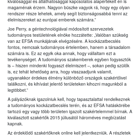
kiválósággal és átláthatósággal kapcsolatos alapértékeit én is
magaménak érzem. Nagyon büszke vagyok rá, hogy egy olyan
rendszer része lehetek, amely segít biztonságosabbá tenni az
élelmiszereket az európai emberek számára.”
Joe Perry, a géntechnológiával módosított szervezetek
tudományos testületének elnöke hozzátette: „Valóban szükség
van az EFSA munkájának elvégzésére. A kockázatbecslés
fontos, nemcsak tudományos értelemben, hanem a társadalom
számára is. Ez az egyik oka annak, hogy vállaltam ezt a
tevékenységet. A tudományos szakemberek egyben fogyasztók
is – hiszen mindenki fogyaszt élelmiszert –, sokan pedig szülők
is, ez tehát lehetőség arra, hogy visszaadjunk valamit,
ugyanakkor érdekes élmény különböző országok szakértőivel
találkozni, és kihívást jelentő területeken kihozni magunkból a
legtöbbet.”
A pályázóknak igazolniuk kell, hogy tapasztalattal rendelkeznek
a tudományos kockázatbecslés terén, és az EFSA hatáskörébe
tartozó egy vagy több területen igazolt szakértelemmel bírnak. A
kiválasztott szakértők 2015 júliusától hároméves megbízatást
kapnak.
Az érdeklődő szakértőknek online kell jelentkezniük. A részletek