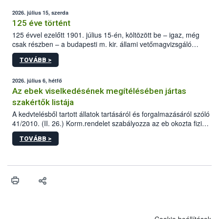
2026. július 15, szerda
125 éve történt
125 évvel ezelőtt 1901. július 15-én, költözött be – igaz, még
csak részben – a budapesti m. kir. állami vetőmagvizsgáló
állomás a Kis Rókus utca 15. szám alatti, Czigler Győző által
TOVÁBB >
tervezett új épületébe.
2026. július 6, hétfő
Az ebek viselkedésének megítélésében jártas
szakértők listája
A kedvtelésből tartott állatok tartásáról és forgalmazásáról szóló
41/2010. (II. 26.) Korm.rendelet szabályozza az eb okozta fizikai
sérülés, illetve ennek veszélye keletkezésekor felmerülő
TOVÁBB >
hatósági feladatokat, valamint a veszélyes eb tartását és annak
engedélyezését. Ezen eljárások során szükség esetén be kell
vonni az ebek viselkedésének megítélésében jártas szakértőt.
Cookie beállítások