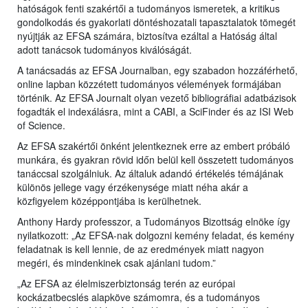
hatóságok fenti szakértői a tudományos ismeretek, a kritikus
gondolkodás és gyakorlati döntéshozatali tapasztalatok tömegét
nyújtják az EFSA számára, biztosítva ezáltal a Hatóság által
adott tanácsok tudományos kiválóságát.
A tanácsadás az EFSA Journalban, egy szabadon hozzáférhető,
online lapban közzétett tudományos vélemények formájában
történik. Az EFSA Journalt olyan vezető bibliográfiai adatbázisok
fogadták el indexálásra, mint a CABI, a SciFinder és az ISI Web
of Science.
Az EFSA szakértői önként jelentkeznek erre az embert próbáló
munkára, és gyakran rövid időn belül kell összetett tudományos
tanáccsal szolgálniuk. Az általuk adandó értékelés témájának
különös jellege vagy érzékenysége miatt néha akár a
közfigyelem középpontjába is kerülhetnek.
Anthony Hardy professzor, a Tudományos Bizottság elnöke így
nyilatkozott: „Az EFSA-nak dolgozni kemény feladat, és kemény
feladatnak is kell lennie, de az eredmények miatt nagyon
megéri, és mindenkinek csak ajánlani tudom.”
„Az EFSA az élelmiszerbiztonság terén az európai
kockázatbecslés alapköve számomra, és a tudományos