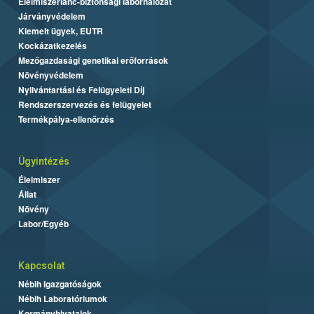
Élelmiszerlánc-biztonsági laborhálózat
Járványvédelem
Kiemelt ügyek, EUTR
Kockázatkezelés
Mezőgazdasági genetikai erőforrások
Növényvédelem
Nyilvántartási és Felügyeleti Díj
Rendszerszervezés és felügyelet
Termékpálya-ellenőrzés
Ügyintézés
Élelmiszer
Állat
Növény
Labor/Egyéb
Kapcsolat
Nébih Igazgatóságok
Nébih Laboratóriumok
Kormányhivatalok