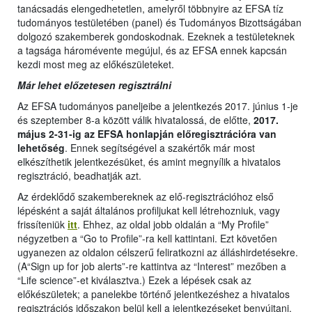
tanácsadás elengedhetetlen, amelyről többnyire az EFSA tíz
tudományos testületében (panel) és Tudományos Bizottságában
dolgozó szakemberek gondoskodnak. Ezeknek a testületeknek
a tagsága háromévente megújul, és az EFSA ennek kapcsán
kezdi most meg az előkészületeket.
Már lehet előzetesen regisztrálni
Az EFSA tudományos paneljeibe a jelentkezés 2017. június 1-je
és szeptember 8-a között válik hivatalossá, de előtte,
2017.
május 2-31-ig az EFSA honlapján előregisztrációra van
lehetőség
. Ennek segítségével a szakértők már most
elkészíthetik jelentkezésüket, és amint megnyílik a hivatalos
regisztráció, beadhatják azt.
Az érdeklődő szakembereknek az elő-regisztrációhoz első
lépésként a saját általános profiljukat kell létrehozniuk, vagy
frissíteniük
itt
. Ehhez, az oldal jobb oldalán a “My Profile”
négyzetben a “Go to Profile”-ra kell kattintani. Ezt követően
ugyanezen az oldalon célszerű feliratkozni az álláshirdetésekre.
(A“Sign up for job alerts”-re kattintva az “Interest” mezőben a
“Life science”-et kiválasztva.) Ezek a lépések csak az
előkészületek; a panelekbe történő jelentkezéshez a hivatalos
regisztrációs időszakon belül kell a jelentkezéseket benyújtani.