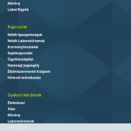
Növény
Labor/Egyéb
Kapcsolat
Nébih Igazgatóságok
Nébih Laboratóriumok
Kormányhivatalok
Sajtókapcsolat
Ügyfélszolgálat
Hatósági jogsegély
Élelmiszermentő Központ
Hírlevél feliratkozás
Gyakori kérdések
Élelmiszer
Állat
Növény
Laboratóriumok
Labor/Egyéb