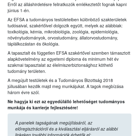
Erről az álláshirdetésre feliratkozók emlékeztetőt fognak kapni
június 1-én.
Az EFSA a tudományos testületeiben különböző szakterületek
tudósaival, szakértőivel dolgozik együtt, melyek az alábbiak:
toxikológia, kémia, mikrobiológia, zoológia, epidemiológia,
növénytudományok, orvostudomány, állatorvostudomány,
táplálkozástan és ökológia.
A tapasztalt és független EFSA szakértővel szemben támasztott
alapkövetelmény az egyetemi diploma és minimum hét év
szakmai tapasztalat az élelmiszerbiztonsághoz köthető
tudomány területen.
A megújult testületek és a Tudományos Bizottság 2018
júliusában kezdik majd meg munkájukat. A tagok megbízása
három évre szól.
Ne hagyja ki ezt az egyedülálló lehetőséget tudományos
munkája és karrierje fejlesztésére!
A panelek tagságának megújításáról, az
előregisztrációról és a kiválasztási eljárásról az alábbi
linkeken további információk érhetők el: