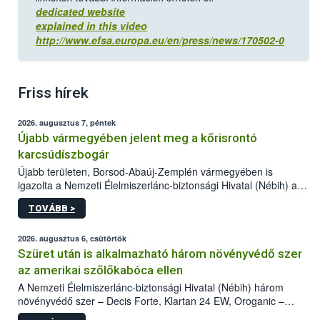
dedicated website
explained in this video
http://www.efsa.europa.eu/en/press/news/170502-0
Friss hírek
2026. augusztus 7, péntek
Újabb vármegyében jelent meg a kőrisrontó
karcsúdíszbogár
Újabb területen, Borsod-Abaúj-Zemplén vármegyében is
igazolta a Nemzeti Élelmiszerlánc-biztonsági Hivatal (Nébih) a
kőrisrontó karcsúdíszbogár (Agrilus planipennis) jelenlétét. A
TOVÁBB >
kártevőt nem csak színcsapdában találták meg, de már fertőzött
fában is azonosították. A növényvédelmi szakemberek folytatják
az intenzív felderítést, emellett az intézkedéseket a szlovák
2026. augusztus 6, csütörtök
hatósággal is összehangolják a terjedés megállítása érdekében.
Szüret után is alkalmazható három növényvédő szer
az amerikai szőlőkabóca ellen
A Nemzeti Élelmiszerlánc-biztonsági Hivatal (Nébih) három
növényvédő szer – Decis Forte, Klartan 24 EW, Oroganic –
engedélyokiratát módosította, így azok a szüretet követően,