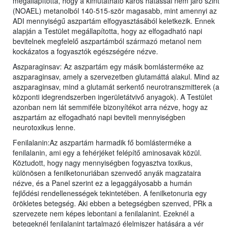
megállapította, hogy a kimutatható káros hatással nem járó szint
(NOAEL) metanolból 140-515-ször magasabb, mint amennyi az
ADI mennyiségű aszpartám elfogyasztásából keletkezik. Ennek
alapján a Testület megállapította, hogy az elfogadható napi
bevitelnek megfelelő aszpartámból származó metanol nem
kockázatos a fogyasztók egészségére nézve.
Aszparaginsav: Az aszpartám egy másik bomlásterméke az
aszparaginsav, amely a szervezetben glutamáttá alakul. Mind az
aszparaginsav, mind a glutamát serkentő neurotranszmitterek (a
központi idegrendszerben ingerületátvivő anyagok). A Testület
azonban nem lát semmiféle bizonyítékot arra nézve, hogy az
aszpartám az elfogadható napi beviteli mennyiségben
neurotoxikus lenne.
Fenilalanin:Az aszpartám harmadik fő bomlásterméke a
fenilalanin, ami egy a fehérjéket felépítő aminosavak közül.
Köztudott, hogy nagy mennyiségben fogyasztva toxikus,
különösen a fenilketonuriában szenvedő anyák magzataira
nézve, és a Panel szerint ez a legaggályosabb a humán
fejlődési rendellenességek tekintetében. A fenilketonuria egy
örökletes betegség. Aki ebben a betegségben szenved, PRk a
szervezete nem képes lebontani a fenilalanint. Ezeknél a
betegeknél fenilalanint tartalmazó élelmiszer hatására a vér