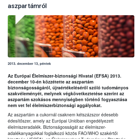
aszpartámról
2013. december 13, péntek
Az Európai Élelmiszer-biztonsági Hivatal (EFSA) 2013.
december 10-én közzétette az aszpartám
biztonságosságáról, újraértékeléséről szóló tudományos
szakvéleményét, melynek végkövetkeztetése szerint az
aszpartám szokásos mennyiségben történő fogyasztása
nem vet fel élelmiszerbiztonsági aggályokat.
Az aszpartám a cukornál csaknem kétszázszor édesebb
édesítőszer, amely az Európai Unióban engedélyezett
élelmiszeradalék. Biztonságosságát az élelmiszer-
adalékanyagokkal foglalkozó közös FAO/WHO szakértői