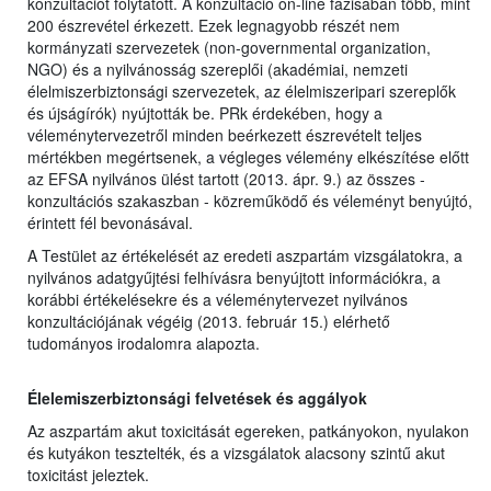
konzultációt folytatott. A konzultáció on-line fázisában több, mint
200 észrevétel érkezett. Ezek legnagyobb részét nem
kormányzati szervezetek (non-governmental organization,
NGO) és a nyilvánosság szereplői (akadémiai, nemzeti
élelmiszerbiztonsági szervezetek, az élelmiszeripari szereplők
és újságírók) nyújtották be. PRk érdekében, hogy a
véleménytervezetről minden beérkezett észrevételt teljes
mértékben megértsenek, a végleges vélemény elkészítése előtt
az EFSA nyilvános ülést tartott (2013. ápr. 9.) az összes -
konzultációs szakaszban - közreműködő és véleményt benyújtó,
érintett fél bevonásával.
A Testület az értékelését az eredeti aszpartám vizsgálatokra, a
nyilvános adatgyűjtési felhívásra benyújtott információkra, a
korábbi értékelésekre és a véleménytervezet nyilvános
konzultációjának végéig (2013. február 15.) elérhető
tudományos irodalomra alapozta.
Élelemiszerbiztonsági felvetések és aggályok
Az aszpartám akut toxicitását egereken, patkányokon, nyulakon
és kutyákon tesztelték, és a vizsgálatok alacsony szintű akut
toxicitást jeleztek.