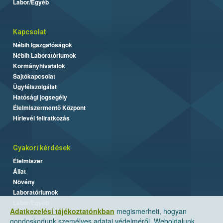
Labor/Egyéb
Kapcsolat
Nébih Igazgatóságok
Nébih Laboratóriumok
Kormányhivatalok
Sajtókapcsolat
Ügyfélszolgálat
Hatósági jogsegély
Élelmiszermentő Központ
Hírlevél feliratkozás
Gyakori kérdések
Élelmiszer
Állat
Növény
Laboratóriumok
Labor/Egyéb
Adatkezelési tájékoztatónkban
megismerheti, hogyan
gondoskodunk személyes adatai védelméről. Weboldalunk