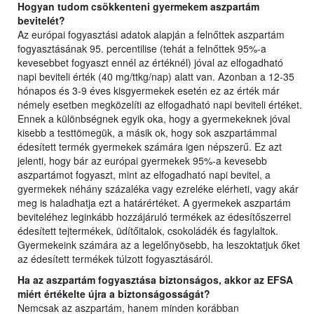
Hogyan tudom csökkenteni gyermekem aszpartám
bevitelét?
Az európai fogyasztási adatok alapján a felnőttek aszpartám
fogyasztásának 95. percentilise (tehát a felnőttek 95%-a
kevesebbet fogyaszt ennél az értéknél) jóval az elfogadható
napi beviteli érték (40 mg/ttkg/nap) alatt van. Azonban a 12-35
hónapos és 3-9 éves kisgyermekek esetén ez az érték már
némely esetben megközelíti az elfogadható napi beviteli értéket.
Ennek a különbségnek egyik oka, hogy a gyermekeknek jóval
kisebb a testtömegük, a másik ok, hogy sok aszpartámmal
édesített termék gyermekek számára igen népszerű. Ez azt
jelenti, hogy bár az európai gyermekek 95%-a kevesebb
aszpartámot fogyaszt, mint az elfogadható napi bevitel, a
gyermekek néhány százaléka vagy ezreléke elérheti, vagy akár
meg is haladhatja ezt a határértéket. A gyermekek aszpartám
beviteléhez leginkább hozzájáruló termékek az édesítőszerrel
édesített tejtermékek, üdítőitalok, csokoládék és fagylaltok.
Gyermekeink számára az a legelőnyösebb, ha leszoktatjuk őket
az édesített termékek túlzott fogyasztásáról.
Ha az aszpartám fogyasztása biztonságos, akkor az EFSA
miért értékelte újra a biztonságosságát?
Nemcsak az aszpartám, hanem minden korábban