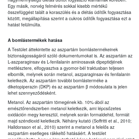
Egy másik, norvég felmérés sokkal kisebb mértékű
összefüggést talált a koraszülés és a diétás üdítők fogyasztása
között, megállapítása szerint a cukros üdítők fogyasztása ezt a
hatást felülmúlta.
A bomlástermékek hatása
A Testület áttekintette az aszpartám bomlástermékeinek
biztonságosságáról szóló dokumentumokat is. Az aszpartám az
L-aszparaginsav és L-fenilalanin aminosavak dipeptidjének
metilésztere, elfogyasztva a gyomor-bél traktusban teljesen
elbomlik, melynek során metanol, aszparaginsav és fenilalanin
keletkezik. Az aszpartám további bomlásterméke a
diketopiperazin (DKP) és az aszpartám β módosulata is jelen
lehet szennyeződésként.
Metanol. Az aszpartám tömegének kb. 10%-ából az
emésztőrendszerben metanol keletkezik, ami lépcsőzetes
oxidáción megy keresztül, melynek során formaldehid, formiát
majd széndioxid keletkezik. Néhány kutató (Soffritti et al., 2010;
Halldorsson et al., 2010) szerint a metanol a felelős az
aszpartám esetleges rákkeltő hatásáért. A testület