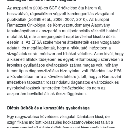
Az aszpartám 2002-es SCF értékelése óta három új,
hosszútávú, rágcsálókon végzett karcinogenitás vizsgálatot
publikáltak (Soffritti et al., 2006, 2007, 2010). Az Európai
Ramazzini Onkológiai és Környezettudományi Alapítvány
tanulmányában az aszpartám multipotenciális rákkeltő hatását
mutatták ki, már a megengedett napi bevitelnél kisebb dózis
esetén is. Az EFSA szakemberei áttekintették ezen vizsgálatok
adatait, és megállapították, hogy a rákkutató intézetben a
vizsgálatok során módszertani hibákat vétettek. Azon kívül, hogy
a kísérleti állatok tüdejében és egyéb létfontosságú szervében a
krónikus gyulladásos elváltozások száma magas volt, néhány
tumor típus diagnosztizálása bizonytalan volt. Ráadásul az EPA
a közelmúltban arra a következtetésre jutott, hogy a Ramazzini
intézetben tapasztalt rosszindulatú daganatos elváltozások és
nyirokelváltozások ismeretlen fertőzésekkel és nem az
aszpartám bevitellel állnak összefüggésben.
Diétás üdítők és a koraszülés gyakorisága
Egy nagyszabású követéses vizsgálat Dániában kicsi, de
szignifikáns indított koraszülés kockázatnövekedést talált a
nagymennyiségű diétás üdítőt fogyasztó kismamák körében.