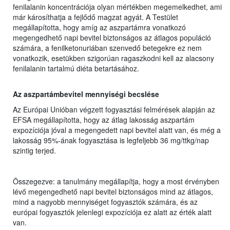
fenilalanin koncentrációja olyan mértékben megemelkedhet, ami
már károsíthatja a fejlődő magzat agyát. A Testület
megállapította, hogy amíg az aszpartámra vonatkozó
megengedhető napi bevitel biztonságos az átlagos populáció
számára, a fenilketonuriában szenvedő betegekre ez nem
vonatkozik, esetükben szigorúan ragaszkodni kell az alacsony
fenilalanin tartalmú diéta betartásához.
Az aszpartámbevitel mennyiségi becslése
Az Európai Unióban végzett fogyasztási felmérések alapján az
EFSA megállapította, hogy az átlag lakosság aszpartám
expozíciója jóval a megengedett napi bevitel alatt van, és még a
lakosság 95%-ának fogyasztása is legfeljebb 36 mg/ttkg/nap
szintig terjed.
Összegezve: a tanulmány megállapítja, hogy a most érvényben
lévő megengedhető napi bevitel biztonságos mind az átlagos,
mind a nagyobb mennyiséget fogyasztók számára, és az
európai fogyasztók jelenlegi expozíciója ez alatt az érték alatt
van.