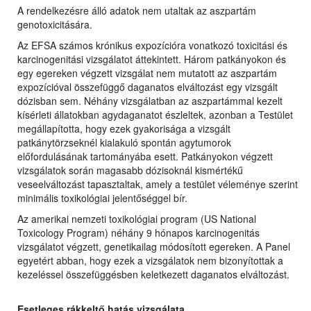
A rendelkezésre álló adatok nem utaltak az aszpartám
genotoxicitására.
Az EFSA számos krónikus expozícióra vonatkozó toxicitási és
karcinogenitási vizsgálatot áttekintett. Három patkányokon és
egy egereken végzett vizsgálat nem mutatott az aszpartám
expozícióval összefüggő daganatos elváltozást egy vizsgált
dózisban sem. Néhány vizsgálatban az aszpartámmal kezelt
kísérleti állatokban agydaganatot észleltek, azonban a Testület
megállapította, hogy ezek gyakorisága a vizsgált
patkánytörzseknél kialakuló spontán agytumorok
előfordulásának tartományába esett. Patkányokon végzett
vizsgálatok során magasabb dózisoknál kismértékű
veseelváltozást tapasztaltak, amely a testület véleménye szerint
minimális toxikológiai jelentőséggel bír.
Az amerikai nemzeti toxikológiai program (US National
Toxicology Program) néhány 9 hónapos karcinogenitás
vizsgálatot végzett, genetikailag módosított egereken. A Panel
egyetért abban, hogy ezek a vizsgálatok nem bizonyítottak a
kezeléssel összefüggésben keletkezett daganatos elváltozást.
Esetleges rákkeltő hatás vizsgálata