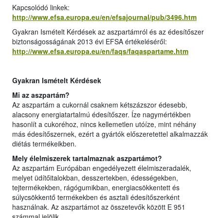
Kapcsolódó linkek:
http://www.efsa.europa.eu/en/efsajournal/pub/3496.htm
Gyakran Ismételt Kérdések az aszpartámról és az édesítőszer
biztonságosságának 2013 évi EFSA értékeléséről:
http://www.efsa.europa.eu/en/faqs/faqaspartame.htm
Gyakran Ismételt Kérdések
Mi az aszpartám?
Az aszpartám a cukornál csaknem kétszázszor édesebb,
alacsony energiatartalmú édesítőszer. Íze nagymértékben
hasonlít a cukoréhoz, nincs kellemetlen utóíze, mint néhány
más édesítőszernek, ezért a gyártók előszeretettel alkalmazzák
diétás termékeikben.
Mely élelmiszerek tartalmaznak aszpartámot?
Az aszpartám Európában engedélyezett élelmiszeradalék,
melyet üdítőitalokban, desszertekben, édességekben,
tejtermékekben, rágógumikban, energiacsökkentett és
súlycsökkentő termékekben és asztali édesítőszerként
használnak. Az aszpartámot az összetevők között E 951
számmal jelölik.