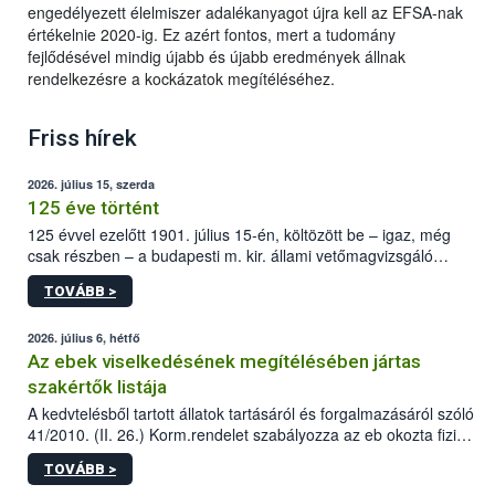
engedélyezett élelmiszer adalékanyagot újra kell az EFSA-nak
értékelnie 2020-ig. Ez azért fontos, mert a tudomány
fejlődésével mindig újabb és újabb eredmények állnak
rendelkezésre a kockázatok megítéléséhez.
Friss hírek
2026. július 15, szerda
125 éve történt
125 évvel ezelőtt 1901. július 15-én, költözött be – igaz, még
csak részben – a budapesti m. kir. állami vetőmagvizsgáló
állomás a Kis Rókus utca 15. szám alatti, Czigler Győző által
TOVÁBB >
tervezett új épületébe.
2026. július 6, hétfő
Az ebek viselkedésének megítélésében jártas
szakértők listája
A kedvtelésből tartott állatok tartásáról és forgalmazásáról szóló
41/2010. (II. 26.) Korm.rendelet szabályozza az eb okozta fizikai
sérülés, illetve ennek veszélye keletkezésekor felmerülő
TOVÁBB >
hatósági feladatokat, valamint a veszélyes eb tartását és annak