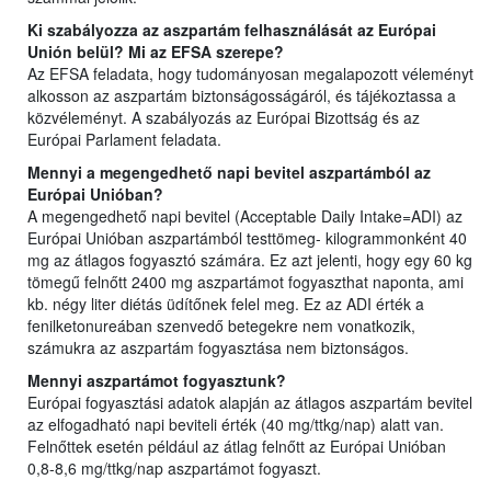
Ki szabályozza az aszpartám felhasználását az Európai
Unión belül? Mi az EFSA szerepe?
Az EFSA feladata, hogy tudományosan megalapozott véleményt
alkosson az aszpartám biztonságosságáról, és tájékoztassa a
közvéleményt. A szabályozás az Európai Bizottság és az
Európai Parlament feladata.
Mennyi a megengedhető napi bevitel aszpartámból az
Európai Unióban?
A megengedhető napi bevitel (Acceptable Daily Intake=ADI) az
Európai Unióban aszpartámból testtömeg- kilogrammonként 40
mg az átlagos fogyasztó számára. Ez azt jelenti, hogy egy 60 kg
tömegű felnőtt 2400 mg aszpartámot fogyaszthat naponta, ami
kb. négy liter diétás üdítőnek felel meg. Ez az ADI érték a
fenilketonureában szenvedő betegekre nem vonatkozik,
számukra az aszpartám fogyasztása nem biztonságos.
Mennyi aszpartámot fogyasztunk?
Európai fogyasztási adatok alapján az átlagos aszpartám bevitel
az elfogadható napi beviteli érték (40 mg/ttkg/nap) alatt van.
Felnőttek esetén például az átlag felnőtt az Európai Unióban
0,8-8,6 mg/ttkg/nap aszpartámot fogyaszt.