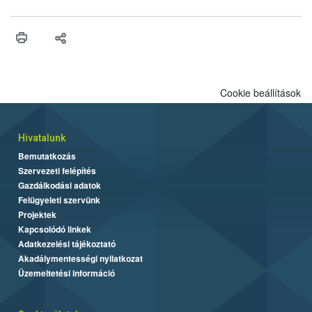
engedélyezését. Ezen eljárások során szükség esetén be kell
vonni az ebek viselkedésének megítélésében jártas szakértőt.
Cookie beállítások
Hivatalunk
Bemutatkozás
Szervezeti felépítés
Gazdálkodási adatok
Felügyeleti szervünk
Projektek
Kapcsolódó linkek
Adatkezelési tájékoztató
Akadálymentességi nyilatkozat
Üzemeltetési információ