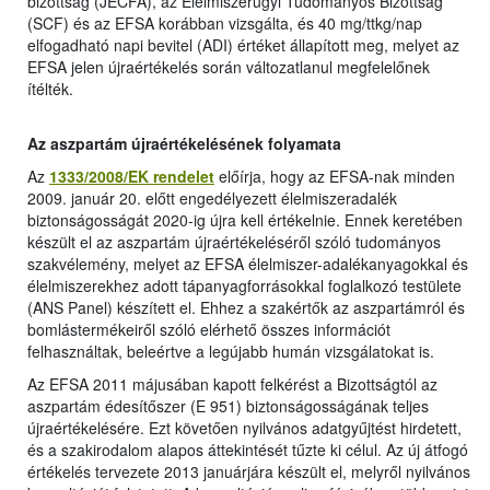
bizottság (JECFA), az Élelmiszerügyi Tudományos Bizottság
(SCF) és az EFSA korábban vizsgálta, és 40 mg/ttkg/nap
elfogadható napi bevitel (ADI) értéket állapított meg, melyet az
EFSA jelen újraértékelés során változatlanul megfelelőnek
ítélték.
Az aszpartám újraértékelésének folyamata
Az
1333/2008/EK rendelet
előírja, hogy az EFSA-nak minden
2009. január 20. előtt engedélyezett élelmiszeradalék
biztonságosságát 2020-ig újra kell értékelnie. Ennek keretében
készült el az aszpartám újraértékeléséről szóló tudományos
szakvélemény, melyet az EFSA élelmiszer-adalékanyagokkal és
élelmiszerekhez adott tápanyagforrásokkal foglalkozó testülete
(ANS Panel) készített el. Ehhez a szakértők az aszpartámról és
bomlástermékeiről szóló elérhető összes információt
felhasználtak, beleértve a legújabb humán vizsgálatokat is.
Az EFSA 2011 májusában kapott felkérést a Bizottságtól az
aszpartám édesítőszer (E 951) biztonságosságának teljes
újraértékelésére. Ezt követően nyilvános adatgyűjtést hirdetett,
és a szakirodalom alapos áttekintését tűzte ki célul. Az új átfogó
értékelés tervezete 2013 januárjára készült el, melyről nyilvános