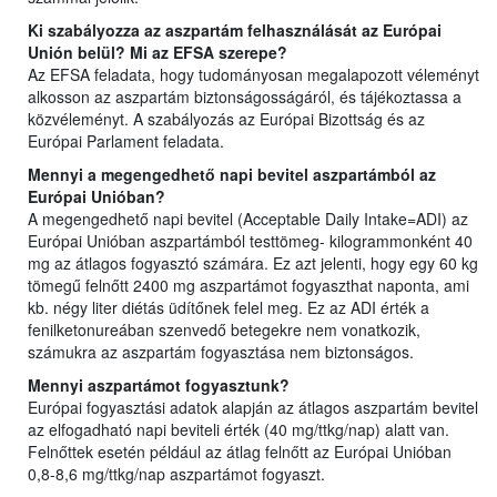
Ki szabályozza az aszpartám felhasználását az Európai
Unión belül? Mi az EFSA szerepe?
Az EFSA feladata, hogy tudományosan megalapozott véleményt
alkosson az aszpartám biztonságosságáról, és tájékoztassa a
közvéleményt. A szabályozás az Európai Bizottság és az
Európai Parlament feladata.
Mennyi a megengedhető napi bevitel aszpartámból az
Európai Unióban?
A megengedhető napi bevitel (Acceptable Daily Intake=ADI) az
Európai Unióban aszpartámból testtömeg- kilogrammonként 40
mg az átlagos fogyasztó számára. Ez azt jelenti, hogy egy 60 kg
tömegű felnőtt 2400 mg aszpartámot fogyaszthat naponta, ami
kb. négy liter diétás üdítőnek felel meg. Ez az ADI érték a
fenilketonureában szenvedő betegekre nem vonatkozik,
számukra az aszpartám fogyasztása nem biztonságos.
Mennyi aszpartámot fogyasztunk?
Európai fogyasztási adatok alapján az átlagos aszpartám bevitel
az elfogadható napi beviteli érték (40 mg/ttkg/nap) alatt van.
Felnőttek esetén például az átlag felnőtt az Európai Unióban
0,8-8,6 mg/ttkg/nap aszpartámot fogyaszt.