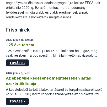
engedélyezett élelmiszer adalékanyagot újra kell az EFSA-nak
értékelnie 2020-ig. Ez azért fontos, mert a tudomány
fejlődésével mindig újabb és újabb eredmények állnak
rendelkezésre a kockázatok megítéléséhez.
Friss hírek
2026. július 15, szerda
125 éve történt
125 évvel ezelőtt 1901. július 15-én, költözött be – igaz, még
csak részben – a budapesti m. kir. állami vetőmagvizsgáló
állomás a Kis Rókus utca 15. szám alatti, Czigler Győző által
TOVÁBB >
tervezett új épületébe.
2026. július 6, hétfő
Az ebek viselkedésének megítélésében jártas
szakértők listája
A kedvtelésből tartott állatok tartásáról és forgalmazásáról szóló
41/2010. (II. 26.) Korm.rendelet szabályozza az eb okozta fizikai
sérülés, illetve ennek veszélye keletkezésekor felmerülő
TOVÁBB >
hatósági feladatokat, valamint a veszélyes eb tartását és annak