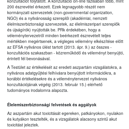
konzultációt folytatott. A konzultáció on-line fázisában több, mint
200 észrevétel érkezett. Ezek legnagyobb részét nem
kormányzati szervezetek (non-governmental organization,
NGO) és a nyilvánosság szereplői (akadémiai, nemzeti
élelmiszerbiztonsági szervezetek, az élelmiszeripari szereplők
és újságírók) nyújtották be. PRk érdekében, hogy a
véleménytervezetről minden beérkezett észrevételt teljes
mértékben megértsenek, a végleges vélemény elkészítése előtt
az EFSA nyilvános ülést tartott (2013. ápr. 9.) az összes -
konzultációs szakaszban - közreműködő és véleményt benyújtó,
érintett fél bevonásával.
A Testület az értékelését az eredeti aszpartám vizsgálatokra, a
nyilvános adatgyűjtési felhívásra benyújtott információkra, a
korábbi értékelésekre és a véleménytervezet nyilvános
konzultációjának végéig (2013. február 15.) elérhető
tudományos irodalomra alapozta.
Élelemiszerbiztonsági felvetések és aggályok
Az aszpartám akut toxicitását egereken, patkányokon, nyulakon
és kutyákon tesztelték, és a vizsgálatok alacsony szintű akut
toxicitást jeleztek.