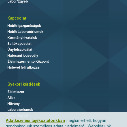
Labor/Egyéb
Kapcsolat
Nébih Igazgatóságok
Nébih Laboratóriumok
Kormányhivatalok
Sajtókapcsolat
Ügyfélszolgálat
Hatósági jogsegély
Élelmiszermentő Központ
Hírlevél feliratkozás
Gyakori kérdések
Élelmiszer
Állat
Növény
Laboratóriumok
Labor/Egyéb
Adatkezelési tájékoztatónkban
megismerheti, hogyan
gondoskodunk személyes adatai védelméről. Weboldalunk