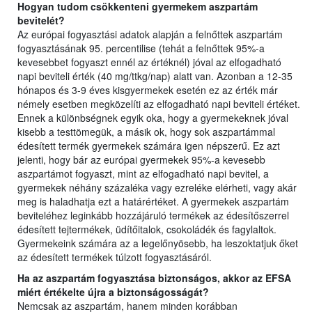
Hogyan tudom csökkenteni gyermekem aszpartám
bevitelét?
Az európai fogyasztási adatok alapján a felnőttek aszpartám
fogyasztásának 95. percentilise (tehát a felnőttek 95%-a
kevesebbet fogyaszt ennél az értéknél) jóval az elfogadható
napi beviteli érték (40 mg/ttkg/nap) alatt van. Azonban a 12-35
hónapos és 3-9 éves kisgyermekek esetén ez az érték már
némely esetben megközelíti az elfogadható napi beviteli értéket.
Ennek a különbségnek egyik oka, hogy a gyermekeknek jóval
kisebb a testtömegük, a másik ok, hogy sok aszpartámmal
édesített termék gyermekek számára igen népszerű. Ez azt
jelenti, hogy bár az európai gyermekek 95%-a kevesebb
aszpartámot fogyaszt, mint az elfogadható napi bevitel, a
gyermekek néhány százaléka vagy ezreléke elérheti, vagy akár
meg is haladhatja ezt a határértéket. A gyermekek aszpartám
beviteléhez leginkább hozzájáruló termékek az édesítőszerrel
édesített tejtermékek, üdítőitalok, csokoládék és fagylaltok.
Gyermekeink számára az a legelőnyösebb, ha leszoktatjuk őket
az édesített termékek túlzott fogyasztásáról.
Ha az aszpartám fogyasztása biztonságos, akkor az EFSA
miért értékelte újra a biztonságosságát?
Nemcsak az aszpartám, hanem minden korábban