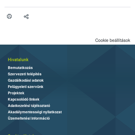
engedélyezését. Ezen eljárások során szükség esetén be kell
vonni az ebek viselkedésének megítélésében jártas szakértőt.
Cookie beállítások
Hivatalunk
Bemutatkozás
Szervezeti felépítés
Gazdálkodási adatok
Felügyeleti szervünk
Projektek
Kapcsolódó linkek
Adatkezelési tájékoztató
Akadálymentességi nyilatkozat
Üzemeltetési információ