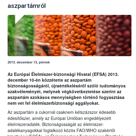
aszpartámról
2013. december 13, péntek
Az Európai Élelmiszer-biztonsági Hivatal (EFSA) 2013.
december 10-én közzétette az aszpartám
biztonságosságáról, újraértékeléséről szóló tudományos
szakvéleményét, melynek végkövetkeztetése szerint az
aszpartám szokásos mennyiségben történő fogyasztása
nem vet fel élelmiszerbiztonsági aggályokat.
Az aszpartám a cukornál csaknem kétszázszor édesebb
édesítőszer, amely az Európai Unióban engedélyezett
élelmiszeradalék. Biztonságosságát az élelmiszer-
adalékanyagokkal foglalkozó közös FAO/WHO szakértői