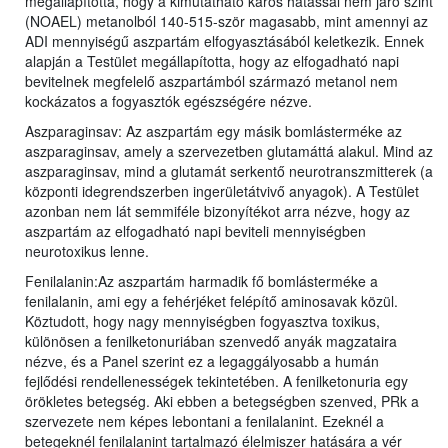
megállapította, hogy a kimutatható káros hatással nem járó szint
(NOAEL) metanolból 140-515-ször magasabb, mint amennyi az
ADI mennyiségű aszpartám elfogyasztásából keletkezik. Ennek
alapján a Testület megállapította, hogy az elfogadható napi
bevitelnek megfelelő aszpartámból származó metanol nem
kockázatos a fogyasztók egészségére nézve.
Aszparaginsav: Az aszpartám egy másik bomlásterméke az
aszparaginsav, amely a szervezetben glutamáttá alakul. Mind az
aszparaginsav, mind a glutamát serkentő neurotranszmitterek (a
központi idegrendszerben ingerületátvivő anyagok). A Testület
azonban nem lát semmiféle bizonyítékot arra nézve, hogy az
aszpartám az elfogadható napi beviteli mennyiségben
neurotoxikus lenne.
Fenilalanin:Az aszpartám harmadik fő bomlásterméke a
fenilalanin, ami egy a fehérjéket felépítő aminosavak közül.
Köztudott, hogy nagy mennyiségben fogyasztva toxikus,
különösen a fenilketonuriában szenvedő anyák magzataira
nézve, és a Panel szerint ez a legaggályosabb a humán
fejlődési rendellenességek tekintetében. A fenilketonuria egy
örökletes betegség. Aki ebben a betegségben szenved, PRk a
szervezete nem képes lebontani a fenilalanint. Ezeknél a
betegeknél fenilalanint tartalmazó élelmiszer hatására a vér