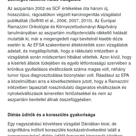
Az aszpartám 2002-es SCF értékelése óta három új,
hosszútávú, rágcsálókon végzett karcinogenitás vizsgálatot
publikáltak (Soffritti et al., 2006, 2007, 2010). Az Európai
Ramazzini Onkológiai és Környezettudományi Alapítvány
tanulmányában az aszpartám multipotenciális rákkeltő hatását
mutatták ki, már a megengedett napi bevitelnél kisebb dózis
esetén is. Az EFSA szakemberei áttekintették ezen vizsgálatok
adatait, és megállapították, hogy a rákkutató intézetben a
vizsgálatok során módszertani hibákat vétettek. Azon kívül, hogy
a kísérleti állatok tüdejében és egyéb létfontosságú szervében a
krónikus gyulladásos elváltozások száma magas volt, néhány
tumor típus diagnosztizálása bizonytalan volt. Ráadásul az EPA
a közelmúltban arra a következtetésre jutott, hogy a Ramazzini
intézetben tapasztalt rosszindulatú daganatos elváltozások és
nyirokelváltozások ismeretlen fertőzésekkel és nem az
aszpartám bevitellel állnak összefüggésben.
Diétás üdítők és a koraszülés gyakorisága
Egy nagyszabású követéses vizsgálat Dániában kicsi, de
szignifikáns indított koraszülés kockázatnövekedést talált a
nagymennyiségű diétás üdítőt fogyasztó kismamák körében.