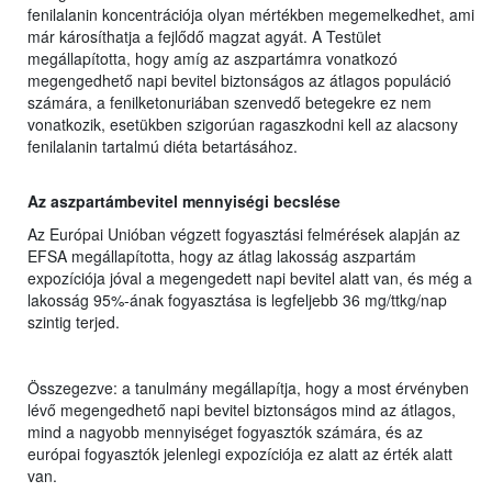
fenilalanin koncentrációja olyan mértékben megemelkedhet, ami
már károsíthatja a fejlődő magzat agyát. A Testület
megállapította, hogy amíg az aszpartámra vonatkozó
megengedhető napi bevitel biztonságos az átlagos populáció
számára, a fenilketonuriában szenvedő betegekre ez nem
vonatkozik, esetükben szigorúan ragaszkodni kell az alacsony
fenilalanin tartalmú diéta betartásához.
Az aszpartámbevitel mennyiségi becslése
Az Európai Unióban végzett fogyasztási felmérések alapján az
EFSA megállapította, hogy az átlag lakosság aszpartám
expozíciója jóval a megengedett napi bevitel alatt van, és még a
lakosság 95%-ának fogyasztása is legfeljebb 36 mg/ttkg/nap
szintig terjed.
Összegezve: a tanulmány megállapítja, hogy a most érvényben
lévő megengedhető napi bevitel biztonságos mind az átlagos,
mind a nagyobb mennyiséget fogyasztók számára, és az
európai fogyasztók jelenlegi expozíciója ez alatt az érték alatt
van.