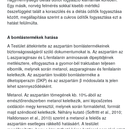
Egy másik, norvég felmérés sokkal kisebb mértékű
összefüggést talált a koraszülés és a diétás üdítők fogyasztása
között, megállapítása szerint a cukros üdítők fogyasztása ezt a
hatást felülmúlta.
A bomlástermékek hatása
A Testület áttekintette az aszpartám bomlástermékeinek
biztonságosságáról szóló dokumentumokat is. Az aszpartám az
L-aszparaginsav és L-fenilalanin aminosavak dipeptidjének
metilésztere, elfogyasztva a gyomor-bél traktusban teljesen
elbomlik, melynek során metanol, aszparaginsav és fenilalanin
keletkezik. Az aszpartám további bomlásterméke a
diketopiperazin (DKP) és az aszpartám β módosulata is jelen
lehet szennyeződésként.
Metanol. Az aszpartám tömegének kb. 10%-ából az
emésztőrendszerben metanol keletkezik, ami lépcsőzetes
oxidáción megy keresztül, melynek során formaldehid, formiát
majd széndioxid keletkezik. Néhány kutató (Soffritti et al., 2010;
Halldorsson et al., 2010) szerint a metanol a felelős az
aszpartám esetleges rákkeltő hatásáért. A testület