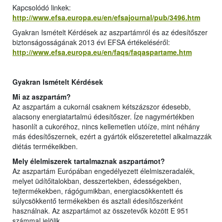
Kapcsolódó linkek:
http://www.efsa.europa.eu/en/efsajournal/pub/3496.htm
Gyakran Ismételt Kérdések az aszpartámról és az édesítőszer
biztonságosságának 2013 évi EFSA értékeléséről:
http://www.efsa.europa.eu/en/faqs/faqaspartame.htm
Gyakran Ismételt Kérdések
Mi az aszpartám?
Az aszpartám a cukornál csaknem kétszázszor édesebb,
alacsony energiatartalmú édesítőszer. Íze nagymértékben
hasonlít a cukoréhoz, nincs kellemetlen utóíze, mint néhány
más édesítőszernek, ezért a gyártók előszeretettel alkalmazzák
diétás termékeikben.
Mely élelmiszerek tartalmaznak aszpartámot?
Az aszpartám Európában engedélyezett élelmiszeradalék,
melyet üdítőitalokban, desszertekben, édességekben,
tejtermékekben, rágógumikban, energiacsökkentett és
súlycsökkentő termékekben és asztali édesítőszerként
használnak. Az aszpartámot az összetevők között E 951
számmal jelölik.