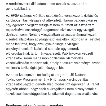
A rendelkezésre álló adatok nem utaltak az aszpartám
genotoxicitására.
Az EFSA számos krónikus expozícióra vonatkozó toxicitási és
karcinogenitási vizsgálatot áttekintett. Három patkányokon és
egy egereken végzett vizsgálat nem mutatott az aszpartám
expozícióval összefüggő daganatos elváltozást egy vizsgált
dózisban sem. Néhány vizsgálatban az aszpartámmal kezelt
kísérleti állatokban agydaganatot észleltek, azonban a Testület
megállapította, hogy ezek gyakorisága a vizsgált
patkánytörzseknél kialakuló spontán agytumorok
előfordulásának tartományába esett. Patkányokon végzett
vizsgálatok során magasabb dózisoknál kismértékű
veseelváltozást tapasztaltak, amely a testület véleménye szerint
minimális toxikológiai jelentőséggel bír.
Az amerikai nemzeti toxikológiai program (US National
Toxicology Program) néhány 9 hónapos karcinogenitás
vizsgálatot végzett, genetikailag módosított egereken. A Panel
egyetért abban, hogy ezek a vizsgálatok nem bizonyítottak a
kezeléssel összefüggésben keletkezett daganatos elváltozást.
Esetleges rákkeltő hatás vizsgálata