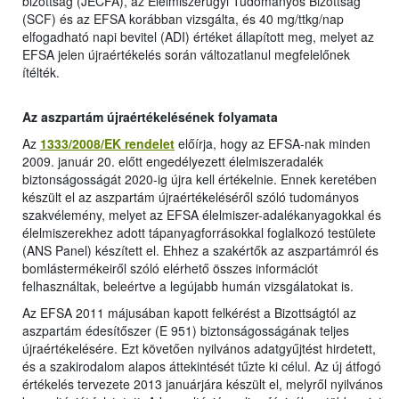
bizottság (JECFA), az Élelmiszerügyi Tudományos Bizottság
(SCF) és az EFSA korábban vizsgálta, és 40 mg/ttkg/nap
elfogadható napi bevitel (ADI) értéket állapított meg, melyet az
EFSA jelen újraértékelés során változatlanul megfelelőnek
ítélték.
Az aszpartám újraértékelésének folyamata
Az
1333/2008/EK rendelet
előírja, hogy az EFSA-nak minden
2009. január 20. előtt engedélyezett élelmiszeradalék
biztonságosságát 2020-ig újra kell értékelnie. Ennek keretében
készült el az aszpartám újraértékeléséről szóló tudományos
szakvélemény, melyet az EFSA élelmiszer-adalékanyagokkal és
élelmiszerekhez adott tápanyagforrásokkal foglalkozó testülete
(ANS Panel) készített el. Ehhez a szakértők az aszpartámról és
bomlástermékeiről szóló elérhető összes információt
felhasználtak, beleértve a legújabb humán vizsgálatokat is.
Az EFSA 2011 májusában kapott felkérést a Bizottságtól az
aszpartám édesítőszer (E 951) biztonságosságának teljes
újraértékelésére. Ezt követően nyilvános adatgyűjtést hirdetett,
és a szakirodalom alapos áttekintését tűzte ki célul. Az új átfogó
értékelés tervezete 2013 januárjára készült el, melyről nyilvános