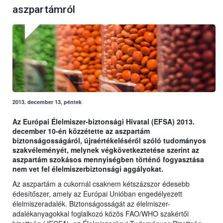
aszpartámról
2013. december 13, péntek
Az Európai Élelmiszer-biztonsági Hivatal (EFSA) 2013.
december 10-én közzétette az aszpartám
biztonságosságáról, újraértékeléséről szóló tudományos
szakvéleményét, melynek végkövetkeztetése szerint az
aszpartám szokásos mennyiségben történő fogyasztása
nem vet fel élelmiszerbiztonsági aggályokat.
Az aszpartám a cukornál csaknem kétszázszor édesebb
édesítőszer, amely az Európai Unióban engedélyezett
élelmiszeradalék. Biztonságosságát az élelmiszer-
adalékanyagokkal foglalkozó közös FAO/WHO szakértői