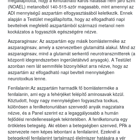
megállapította, hogy a kimutatható káros hatással nem járó szint
(NOAEL) metanolból 140-515-ször magasabb, mint amennyi az
ADI mennyiségű aszpartám elfogyasztásából keletkezik. Ennek
alapján a Testület megállapította, hogy az elfogadható napi
bevitelnek megfelelő aszpartámból származó metanol nem
kockázatos a fogyasztók egészségére nézve.
Aszparaginsav: Az aszpartám egy másik bomlásterméke az
aszparaginsav, amely a szervezetben glutamáttá alakul. Mind az
aszparaginsav, mind a glutamát serkentő neurotranszmitterek (a
központi idegrendszerben ingerületátvivő anyagok). A Testület
azonban nem lát semmiféle bizonyítékot arra nézve, hogy az
aszpartám az elfogadható napi beviteli mennyiségben
neurotoxikus lenne.
Fenilalanin:Az aszpartám harmadik fő bomlásterméke a
fenilalanin, ami egy a fehérjéket felépítő aminosavak közül.
Köztudott, hogy nagy mennyiségben fogyasztva toxikus,
különösen a fenilketonuriában szenvedő anyák magzataira
nézve, és a Panel szerint ez a legaggályosabb a humán
fejlődési rendellenességek tekintetében. A fenilketonuria egy
örökletes betegség. Aki ebben a betegségben szenved, PRk a
szervezete nem képes lebontani a fenilalanint. Ezeknél a
betegeknél fenilalanint tartalmazó élelmiszer hatására a vér