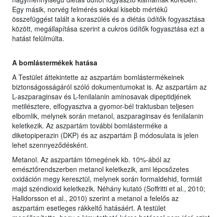
Egy másik, norvég felmérés sokkal kisebb mértékű
összefüggést talált a koraszülés és a diétás üdítők fogyasztása
között, megállapítása szerint a cukros üdítők fogyasztása ezt a
hatást felülmúlta.
A bomlástermékek hatása
A Testület áttekintette az aszpartám bomlástermékeinek
biztonságosságáról szóló dokumentumokat is. Az aszpartám az
L-aszparaginsav és L-fenilalanin aminosavak dipeptidjének
metilésztere, elfogyasztva a gyomor-bél traktusban teljesen
elbomlik, melynek során metanol, aszparaginsav és fenilalanin
keletkezik. Az aszpartám további bomlásterméke a
diketopiperazin (DKP) és az aszpartám β módosulata is jelen
lehet szennyeződésként.
Metanol. Az aszpartám tömegének kb. 10%-ából az
emésztőrendszerben metanol keletkezik, ami lépcsőzetes
oxidáción megy keresztül, melynek során formaldehid, formiát
majd széndioxid keletkezik. Néhány kutató (Soffritti et al., 2010;
Halldorsson et al., 2010) szerint a metanol a felelős az
aszpartám esetleges rákkeltő hatásáért. A testület