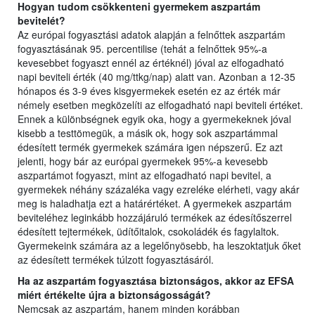
Hogyan tudom csökkenteni gyermekem aszpartám
bevitelét?
Az európai fogyasztási adatok alapján a felnőttek aszpartám
fogyasztásának 95. percentilise (tehát a felnőttek 95%-a
kevesebbet fogyaszt ennél az értéknél) jóval az elfogadható
napi beviteli érték (40 mg/ttkg/nap) alatt van. Azonban a 12-35
hónapos és 3-9 éves kisgyermekek esetén ez az érték már
némely esetben megközelíti az elfogadható napi beviteli értéket.
Ennek a különbségnek egyik oka, hogy a gyermekeknek jóval
kisebb a testtömegük, a másik ok, hogy sok aszpartámmal
édesített termék gyermekek számára igen népszerű. Ez azt
jelenti, hogy bár az európai gyermekek 95%-a kevesebb
aszpartámot fogyaszt, mint az elfogadható napi bevitel, a
gyermekek néhány százaléka vagy ezreléke elérheti, vagy akár
meg is haladhatja ezt a határértéket. A gyermekek aszpartám
beviteléhez leginkább hozzájáruló termékek az édesítőszerrel
édesített tejtermékek, üdítőitalok, csokoládék és fagylaltok.
Gyermekeink számára az a legelőnyösebb, ha leszoktatjuk őket
az édesített termékek túlzott fogyasztásáról.
Ha az aszpartám fogyasztása biztonságos, akkor az EFSA
miért értékelte újra a biztonságosságát?
Nemcsak az aszpartám, hanem minden korábban