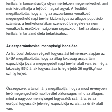
fenilalanin koncentrációja olyan mértékben megemelkedhet, ami
már károsíthatja a fejlődő magzat agyát. A Testület
megállapította, hogy amíg az aszpartámra vonatkozó
megengedhető napi bevitel biztonságos az átlagos populáció
számára, a fenilketonuriában szenvedő betegekre ez nem
vonatkozik, esetükben szigorúan ragaszkodni kell az alacsony
fenilalanin tartalmú diéta betartásához.
Az aszpartámbevitel mennyiségi becslése
Az Európai Unióban végzett fogyasztási felmérések alapján az
EFSA megállapította, hogy az átlag lakosság aszpartám
expozíciója jóval a megengedett napi bevitel alatt van, és még a
lakosság 95%-ának fogyasztása is legfeljebb 36 mg/ttkg/nap
szintig terjed.
Összegezve: a tanulmány megállapítja, hogy a most érvényben
lévő megengedhető napi bevitel biztonságos mind az átlagos,
mind a nagyobb mennyiséget fogyasztók számára, és az
európai fogyasztók jelenlegi expozíciója ez alatt az érték alatt
van.