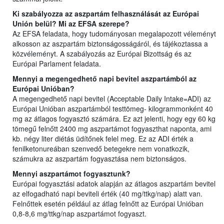
Ki szabályozza az aszpartám felhasználását az Európai
Unión belül? Mi az EFSA szerepe?
Az EFSA feladata, hogy tudományosan megalapozott véleményt
alkosson az aszpartám biztonságosságáról, és tájékoztassa a
közvéleményt. A szabályozás az Európai Bizottság és az
Európai Parlament feladata.
Mennyi a megengedhető napi bevitel aszpartámból az
Európai Unióban?
A megengedhető napi bevitel (Acceptable Daily Intake=ADI) az
Európai Unióban aszpartámból testtömeg- kilogrammonként 40
mg az átlagos fogyasztó számára. Ez azt jelenti, hogy egy 60 kg
tömegű felnőtt 2400 mg aszpartámot fogyaszthat naponta, ami
kb. négy liter diétás üdítőnek felel meg. Ez az ADI érték a
fenilketonureában szenvedő betegekre nem vonatkozik,
számukra az aszpartám fogyasztása nem biztonságos.
Mennyi aszpartámot fogyasztunk?
Európai fogyasztási adatok alapján az átlagos aszpartám bevitel
az elfogadható napi beviteli érték (40 mg/ttkg/nap) alatt van.
Felnőttek esetén például az átlag felnőtt az Európai Unióban
0,8-8,6 mg/ttkg/nap aszpartámot fogyaszt.