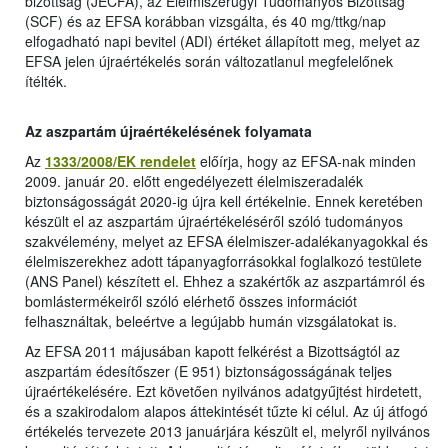
bizottság (JECFA), az Élelmiszerügyi Tudományos Bizottság
(SCF) és az EFSA korábban vizsgálta, és 40 mg/ttkg/nap
elfogadható napi bevitel (ADI) értéket állapított meg, melyet az
EFSA jelen újraértékelés során változatlanul megfelelőnek
ítélték.
Az aszpartám újraértékelésének folyamata
Az
1333/2008/EK rendelet
előírja, hogy az EFSA-nak minden
2009. január 20. előtt engedélyezett élelmiszeradalék
biztonságosságát 2020-ig újra kell értékelnie. Ennek keretében
készült el az aszpartám újraértékeléséről szóló tudományos
szakvélemény, melyet az EFSA élelmiszer-adalékanyagokkal és
élelmiszerekhez adott tápanyagforrásokkal foglalkozó testülete
(ANS Panel) készített el. Ehhez a szakértők az aszpartámról és
bomlástermékeiről szóló elérhető összes információt
felhasználtak, beleértve a legújabb humán vizsgálatokat is.
Az EFSA 2011 májusában kapott felkérést a Bizottságtól az
aszpartám édesítőszer (E 951) biztonságosságának teljes
újraértékelésére. Ezt követően nyilvános adatgyűjtést hirdetett,
és a szakirodalom alapos áttekintését tűzte ki célul. Az új átfogó
értékelés tervezete 2013 januárjára készült el, melyről nyilvános