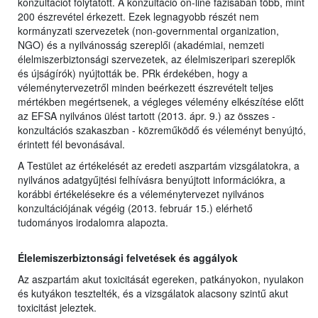
konzultációt folytatott. A konzultáció on-line fázisában több, mint
200 észrevétel érkezett. Ezek legnagyobb részét nem
kormányzati szervezetek (non-governmental organization,
NGO) és a nyilvánosság szereplői (akadémiai, nemzeti
élelmiszerbiztonsági szervezetek, az élelmiszeripari szereplők
és újságírók) nyújtották be. PRk érdekében, hogy a
véleménytervezetről minden beérkezett észrevételt teljes
mértékben megértsenek, a végleges vélemény elkészítése előtt
az EFSA nyilvános ülést tartott (2013. ápr. 9.) az összes -
konzultációs szakaszban - közreműködő és véleményt benyújtó,
érintett fél bevonásával.
A Testület az értékelését az eredeti aszpartám vizsgálatokra, a
nyilvános adatgyűjtési felhívásra benyújtott információkra, a
korábbi értékelésekre és a véleménytervezet nyilvános
konzultációjának végéig (2013. február 15.) elérhető
tudományos irodalomra alapozta.
Élelemiszerbiztonsági felvetések és aggályok
Az aszpartám akut toxicitását egereken, patkányokon, nyulakon
és kutyákon tesztelték, és a vizsgálatok alacsony szintű akut
toxicitást jeleztek.