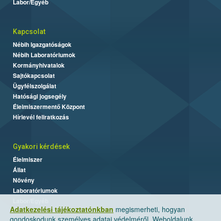
Labor/Egyéb
Kapcsolat
Nébih Igazgatóságok
Nébih Laboratóriumok
Kormányhivatalok
Sajtókapcsolat
Ügyfélszolgálat
Hatósági jogsegély
Élelmiszermentő Központ
Hírlevél feliratkozás
Gyakori kérdések
Élelmiszer
Állat
Növény
Laboratóriumok
Labor/Egyéb
Adatkezelési tájékoztatónkban
megismerheti, hogyan
gondoskodunk személyes adatai védelméről. Weboldalunk