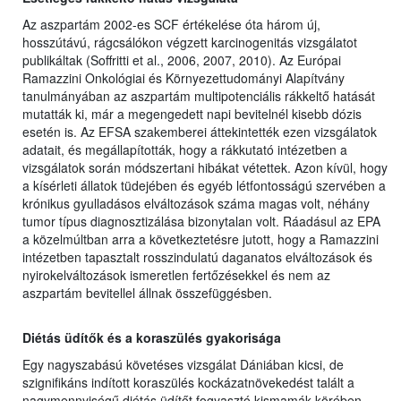
Az aszpartám 2002-es SCF értékelése óta három új,
hosszútávú, rágcsálókon végzett karcinogenitás vizsgálatot
publikáltak (Soffritti et al., 2006, 2007, 2010). Az Európai
Ramazzini Onkológiai és Környezettudományi Alapítvány
tanulmányában az aszpartám multipotenciális rákkeltő hatását
mutatták ki, már a megengedett napi bevitelnél kisebb dózis
esetén is. Az EFSA szakemberei áttekintették ezen vizsgálatok
adatait, és megállapították, hogy a rákkutató intézetben a
vizsgálatok során módszertani hibákat vétettek. Azon kívül, hogy
a kísérleti állatok tüdejében és egyéb létfontosságú szervében a
krónikus gyulladásos elváltozások száma magas volt, néhány
tumor típus diagnosztizálása bizonytalan volt. Ráadásul az EPA
a közelmúltban arra a következtetésre jutott, hogy a Ramazzini
intézetben tapasztalt rosszindulatú daganatos elváltozások és
nyirokelváltozások ismeretlen fertőzésekkel és nem az
aszpartám bevitellel állnak összefüggésben.
Diétás üdítők és a koraszülés gyakorisága
Egy nagyszabású követéses vizsgálat Dániában kicsi, de
szignifikáns indított koraszülés kockázatnövekedést talált a
nagymennyiségű diétás üdítőt fogyasztó kismamák körében.