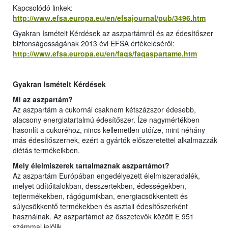
Kapcsolódó linkek:
http://www.efsa.europa.eu/en/efsajournal/pub/3496.htm
Gyakran Ismételt Kérdések az aszpartámról és az édesítőszer
biztonságosságának 2013 évi EFSA értékeléséről:
http://www.efsa.europa.eu/en/faqs/faqaspartame.htm
Gyakran Ismételt Kérdések
Mi az aszpartám?
Az aszpartám a cukornál csaknem kétszázszor édesebb,
alacsony energiatartalmú édesítőszer. Íze nagymértékben
hasonlít a cukoréhoz, nincs kellemetlen utóíze, mint néhány
más édesítőszernek, ezért a gyártók előszeretettel alkalmazzák
diétás termékeikben.
Mely élelmiszerek tartalmaznak aszpartámot?
Az aszpartám Európában engedélyezett élelmiszeradalék,
melyet üdítőitalokban, desszertekben, édességekben,
tejtermékekben, rágógumikban, energiacsökkentett és
súlycsökkentő termékekben és asztali édesítőszerként
használnak. Az aszpartámot az összetevők között E 951
számmal jelölik.