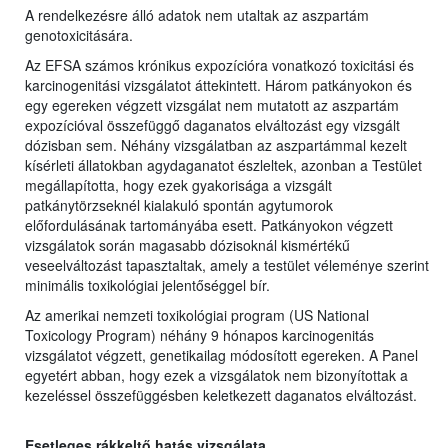
A rendelkezésre álló adatok nem utaltak az aszpartám
genotoxicitására.
Az EFSA számos krónikus expozícióra vonatkozó toxicitási és
karcinogenitási vizsgálatot áttekintett. Három patkányokon és
egy egereken végzett vizsgálat nem mutatott az aszpartám
expozícióval összefüggő daganatos elváltozást egy vizsgált
dózisban sem. Néhány vizsgálatban az aszpartámmal kezelt
kísérleti állatokban agydaganatot észleltek, azonban a Testület
megállapította, hogy ezek gyakorisága a vizsgált
patkánytörzseknél kialakuló spontán agytumorok
előfordulásának tartományába esett. Patkányokon végzett
vizsgálatok során magasabb dózisoknál kismértékű
veseelváltozást tapasztaltak, amely a testület véleménye szerint
minimális toxikológiai jelentőséggel bír.
Az amerikai nemzeti toxikológiai program (US National
Toxicology Program) néhány 9 hónapos karcinogenitás
vizsgálatot végzett, genetikailag módosított egereken. A Panel
egyetért abban, hogy ezek a vizsgálatok nem bizonyítottak a
kezeléssel összefüggésben keletkezett daganatos elváltozást.
Esetleges rákkeltő hatás vizsgálata