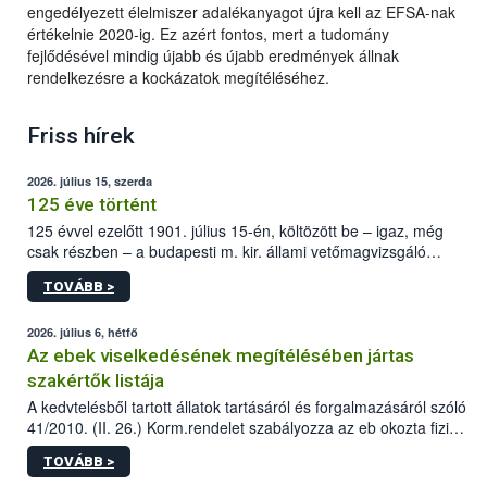
engedélyezett élelmiszer adalékanyagot újra kell az EFSA-nak
értékelnie 2020-ig. Ez azért fontos, mert a tudomány
fejlődésével mindig újabb és újabb eredmények állnak
rendelkezésre a kockázatok megítéléséhez.
Friss hírek
2026. július 15, szerda
125 éve történt
125 évvel ezelőtt 1901. július 15-én, költözött be – igaz, még
csak részben – a budapesti m. kir. állami vetőmagvizsgáló
állomás a Kis Rókus utca 15. szám alatti, Czigler Győző által
TOVÁBB >
tervezett új épületébe.
2026. július 6, hétfő
Az ebek viselkedésének megítélésében jártas
szakértők listája
A kedvtelésből tartott állatok tartásáról és forgalmazásáról szóló
41/2010. (II. 26.) Korm.rendelet szabályozza az eb okozta fizikai
sérülés, illetve ennek veszélye keletkezésekor felmerülő
TOVÁBB >
hatósági feladatokat, valamint a veszélyes eb tartását és annak