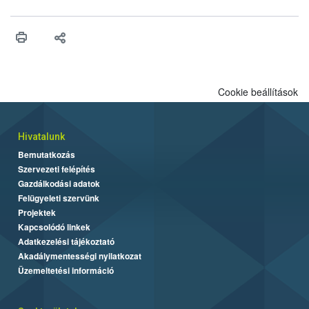
engedélyezését. Ezen eljárások során szükség esetén be kell
vonni az ebek viselkedésének megítélésében jártas szakértőt.
Cookie beállítások
Hivatalunk
Bemutatkozás
Szervezeti felépítés
Gazdálkodási adatok
Felügyeleti szervünk
Projektek
Kapcsolódó linkek
Adatkezelési tájékoztató
Akadálymentességi nyilatkozat
Üzemeltetési információ