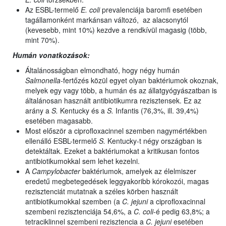
Az ESBL-termelő
E. coli
prevalenciája baromfi esetében
tagállamonként markánsan változó, az alacsonytól
(kevesebb, mint 10%) kezdve a rendkívül magasig (több,
mint 70%).
Humán vonatkozások:
Általánosságban elmondható, hogy négy humán
Salmonella-
fertőzés közül egyet olyan baktériumok okoznak,
melyek egy vagy több, a humán és az állatgyógyászatban is
általánosan használt antibiotikumra rezisztensek. Ez az
arány a
S.
Kentucky és a
S.
Infantis (76,3%, ill. 39,4%)
esetében magasabb.
Most először a ciprofloxacinnel szemben nagymértékben
ellenálló ESBL-termelő
S.
Kentucky-t négy országban is
detektáltak. Ezeket a baktériumokat a kritikusan fontos
antibiotikumokkal sem lehet kezelni.
A
Campylobacter
baktériumok, amelyek az élelmiszer
eredetű megbetegedések leggyakoribb kórokozói, magas
rezisztenciát mutatnak a széles körben használt
antibiotikumokkal szemben (a
C. jejuni
a ciprofloxacinnal
szembeni rezisztenciája 54,6%, a
C. coli
-é pedig 63,8%; a
tetraciklinnel szembeni rezisztencia a
C. jejuni
esetében