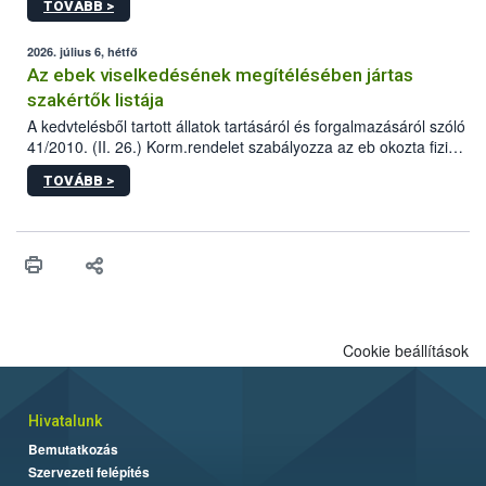
TOVÁBB >
tervezett új épületébe.
2026. július 6, hétfő
Az ebek viselkedésének megítélésében jártas
szakértők listája
A kedvtelésből tartott állatok tartásáról és forgalmazásáról szóló
41/2010. (II. 26.) Korm.rendelet szabályozza az eb okozta fizikai
sérülés, illetve ennek veszélye keletkezésekor felmerülő
TOVÁBB >
hatósági feladatokat, valamint a veszélyes eb tartását és annak
engedélyezését. Ezen eljárások során szükség esetén be kell
vonni az ebek viselkedésének megítélésében jártas szakértőt.
Cookie beállítások
Hivatalunk
Bemutatkozás
Szervezeti felépítés