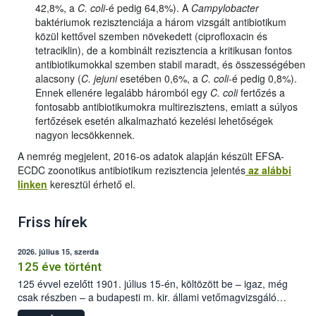
42,8%, a
C. coli-
é pedig 64,8%). A
Campylobacter
baktériumok rezisztenciája a három vizsgált antibiotikum
közül kettővel szemben növekedett (ciprofloxacin és
tetraciklin), de a kombinált rezisztencia a kritikusan fontos
antibiotikumokkal szemben stabil maradt, és összességében
alacsony (
C. jejuni
esetében 0,6%, a
C. coli-
é pedig 0,8%).
Ennek ellenére legalább háromból egy
C. coli
fertőzés a
fontosabb antibiotikumokra multirezisztens, emiatt a súlyos
fertőzések esetén alkalmazható kezelési lehetőségek
nagyon lecsökkennek.
A nemrég megjelent, 2016-os adatok alapján készült EFSA-
ECDC zoonotikus antibiotikum rezisztencia jelentés
az alábbi
linken
keresztül érhető el.
Friss hírek
2026. július 15, szerda
125 éve történt
125 évvel ezelőtt 1901. július 15-én, költözött be – igaz, még
csak részben – a budapesti m. kir. állami vetőmagvizsgáló
állomás a Kis Rókus utca 15. szám alatti, Czigler Győző által