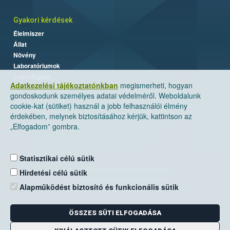
Gyakori kérdések
Élelmiszer
Állat
Növény
Laboratóriumok
Labor/Egyéb
Adatkezelési tájékoztatónkban
megismerheti, hogyan
gondoskodunk személyes adatai védelméről. Weboldalunk
cookie-kat (sütiket) használ a jobb felhasználói élmény
érdekében, melynek biztosításához kérjük, kattintson az
„Elfogadom” gombra.
Statisztikai célú sütik
Nemzeti Élelmiszerlánc-biztonsági Hivatal
Hirdetési célú sütik
Cím: 1024 Budapest, Keleti Károly utca. 24.
Alapműködést biztosító és funkcionális sütik
Levelezési cím: 1525 Budapest. Pf. 30.
ÖSSZES SÜTI ELFOGADÁSA
E-mail:
ugyfelszolgalat@nebih.gov.hu
Zöld szám: 06-80/263-244