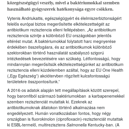
közegészségügyi veszély, mivel a baktériumokkal szemben
használható gyógyszerek hatékonysága egyre csökken.
Vytenis Andriukaitis, egészségügyért és élelmiszerbiztonságért
felelős európai biztos megerősítette elkötelezettségét az
antibiotikum rezisztencia elleni fellépésben. „Az antibiotikum
rezisztencia szintje a különböző EU országokban jelentős
eltérést mutat. A baktériumokkal folytatott harc megnyerése
érdekében összefogásra, és az antibiotikumok különböző
szektorokban történő használatát szabályozó szigorú
intézkedések bevezetésére van szükség. Létfontosságú, hogy
mindannyian megerősítsük elkötelezettségünket az antibiotikum
rezisztencia elleni küzdelemben azáltal, hogy az EU One Health
(„Egy Egészség”) akciótervben rögzített kulcsfontosságú
területekre összpontosítunk.”
A 2016-os adatok alapján tett megállapítások között szerepel,
hogy baromfiból származó baktériumokban a karbapenemekkel
szemben rezisztenciát mutattak ki. Ezeknek az
antibiotikumoknak állatokon történő alkalmazása nem
engedélyezett. Humán vonatkozásban fontos, hogy négy
országban is fluorokinolon (ciprofloxacin)-rezisztenciát mutattak
ki ESBL-termelő, multirezisztens
Salmonella
Kentucky-ban. (A