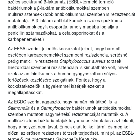
széles spektrumú β-laktamáz (ESBL)-termelő termelő
baktériumok a β-laktám antibiotikumokkal szemben
multirezisztensek (több antibiotikummal szemben is rezisztenciát
mutatnak). A β-laktám antibiotikumok a széles spektrumú
antibiotikumok egyik csoportja, amely magába foglalja a
penicillin származékokat, a cefalosporinokat és a
karbapenemeket.)
Az EFSA szerint jelentős kockázatot jelent, hogy baromfi
esetében karbapenemekkel szembeni rezisztencia, sertésnél
pedig meticillin-rezisztens
Staphylococcus aureus
törzsek
linezoliddal szembeni rezisztenciája is kimutatható volt, mivel
ezek az antibiotikumok a humán gyógyászatban súlyos
fertőzések kezelésére szolgálnak. Fontos, hogy a
kockázatkezelők is figyelemmel kísérjék ezeket a
megállapításokat.
Az ECDC szerint aggasztó, hogy humán mintákból is a
Salmonella
és a
Campylobacter
baktériumok antibiotikumokkal
szemben mutatott nagymértékű rezisztenciáját mutatták ki. A
multirezisztens baktériumfajok folyamatos kimutatása azt jelenti,
hogy a helyzet nem javul. Ennek okát fel kell tárni, és meg kell
előzni az erősen rezisztens törzsek terjedését, mint pl. az ESBL-
termelő, multirezisztens
Salmonella
Kentucky.