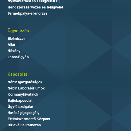
Nyilvántartási és Felügyeleti Díj
Rendszerszervezés és felügyelet
Termékpálya-ellenőrzés
Ügyintézés
Élelmiszer
Állat
Növény
Labor/Egyéb
Kapcsolat
Nébih Igazgatóságok
Nébih Laboratóriumok
Kormányhivatalok
Sajtókapcsolat
Ügyfélszolgálat
Hatósági jogsegély
Élelmiszermentő Központ
Hírlevél feliratkozás