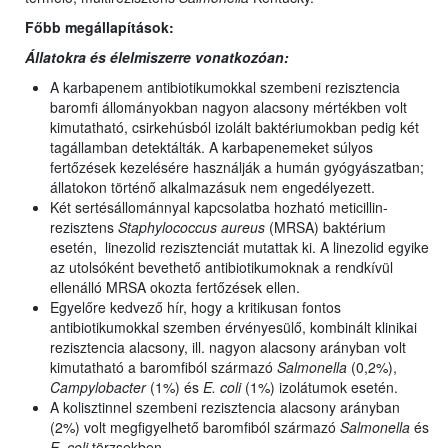
Főbb megállapítások:
Állatokra és élelmiszerre vonatkozóan:
A karbapenem antibiotikumokkal szembeni rezisztencia
baromfi állományokban nagyon alacsony mértékben volt
kimutatható, csirkehúsból izolált baktériumokban pedig két
tagállamban detektálták. A karbapenemeket súlyos
fertőzések kezelésére használják a humán gyógyászatban;
állatokon történő alkalmazásuk nem engedélyezett.
Két sertésállománnyal kapcsolatba hozható meticillin-
rezisztens
Staphylococcus aureus
(MRSA) baktérium
esetén, linezolid rezisztenciát mutattak ki. A linezolid egyike
az utolsóként bevethető antibiotikumoknak a rendkívül
ellenálló MRSA okozta fertőzések ellen.
Egyelőre kedvező hír, hogy a kritikusan fontos
antibiotikumokkal szemben érvényesülő, kombinált klinikai
rezisztencia alacsony, ill. nagyon alacsony arányban volt
kimutatható a baromfiból származó
Salmonella
(0,2%),
Campylobacter
(1%) és
E. coli
(1%) izolátumok esetén.
A kolisztinnel szembeni rezisztencia alacsony arányban
(2%) volt megfigyelhető baromfiból származó
Salmonella
és
E. coli
törzsekben.