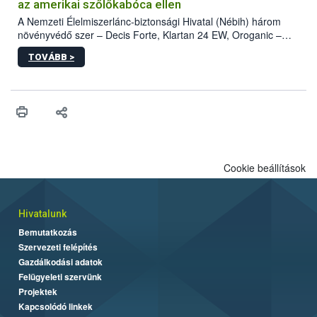
az amerikai szőlőkabóca ellen
A Nemzeti Élelmiszerlánc-biztonsági Hivatal (Nébih) három
növényvédő szer – Decis Forte, Klartan 24 EW, Oroganic –
engedélyokiratát módosította, így azok a szüretet követően,
TOVÁBB >
egészen a vesszőérettség (BBCH 91) stádiumáig
felhasználhatóak a szőlőben. A kiterjesztések célja, hogy a korai
érésű szőlőkben is legyen lehetőség a károsító elleni további
védekezésre. Az Oroganic készítmény kis kiszerelésben kiskerti
felhasználók számára is elérhető és ökológiai termesztésben is
engedélyezett.
Cookie beállítások
Hivatalunk
Bemutatkozás
Szervezeti felépítés
Gazdálkodási adatok
Felügyeleti szervünk
Projektek
Kapcsolódó linkek