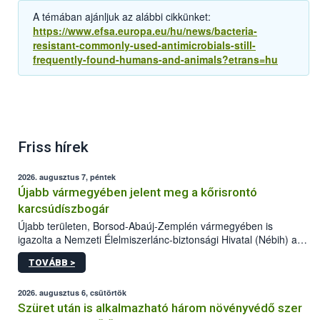
A témában ajánljuk az alábbi cikkünket:
https://www.efsa.europa.eu/hu/news/bacteria-
resistant-commonly-used-antimicrobials-still-
frequently-found-humans-and-animals?etrans=hu
Friss hírek
2026. augusztus 7, péntek
Újabb vármegyében jelent meg a kőrisrontó
karcsúdíszbogár
Újabb területen, Borsod-Abaúj-Zemplén vármegyében is
igazolta a Nemzeti Élelmiszerlánc-biztonsági Hivatal (Nébih) a
kőrisrontó karcsúdíszbogár (Agrilus planipennis) jelenlétét. A
TOVÁBB >
kártevőt nem csak színcsapdában találták meg, de már fertőzött
fában is azonosították. A növényvédelmi szakemberek folytatják
az intenzív felderítést, emellett az intézkedéseket a szlovák
2026. augusztus 6, csütörtök
hatósággal is összehangolják a terjedés megállítása érdekében.
Szüret után is alkalmazható három növényvédő szer