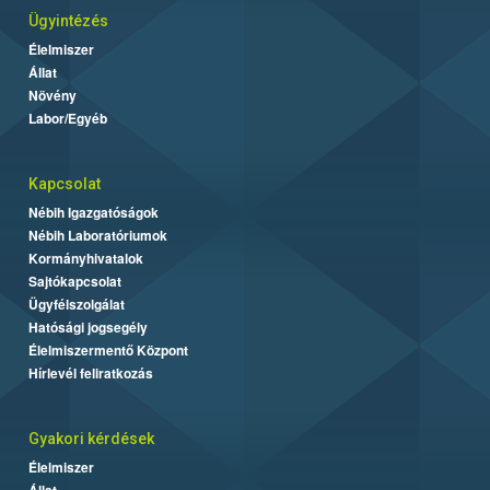
Ügyintézés
Élelmiszer
Állat
Növény
Labor/Egyéb
Kapcsolat
Nébih Igazgatóságok
Nébih Laboratóriumok
Kormányhivatalok
Sajtókapcsolat
Ügyfélszolgálat
Hatósági jogsegély
Élelmiszermentő Központ
Hírlevél feliratkozás
Gyakori kérdések
Élelmiszer
Állat