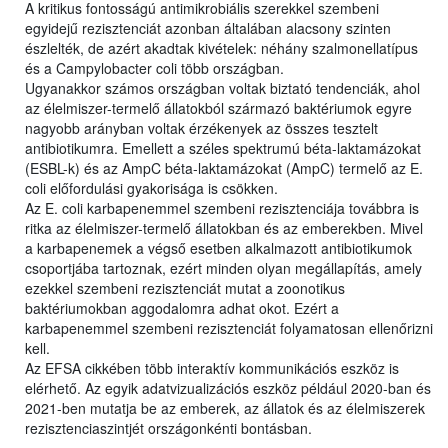
A kritikus fontosságú antimikrobiális szerekkel szembeni
egyidejű rezisztenciát azonban általában alacsony szinten
észlelték, de azért akadtak kivételek: néhány szalmonellatípus
és a Campylobacter coli több országban.
Ugyanakkor számos országban voltak biztató tendenciák, ahol
az élelmiszer-termelő állatokból származó baktériumok egyre
nagyobb arányban voltak érzékenyek az összes tesztelt
antibiotikumra. Emellett a széles spektrumú béta-laktamázokat
(ESBL-k) és az AmpC béta-laktamázokat (AmpC) termelő az E.
coli előfordulási gyakorisága is csökken.
Az E. coli karbapenemmel szembeni rezisztenciája továbbra is
ritka az élelmiszer-termelő állatokban és az emberekben. Mivel
a karbapenemek a végső esetben alkalmazott antibiotikumok
csoportjába tartoznak, ezért minden olyan megállapítás, amely
ezekkel szembeni rezisztenciát mutat a zoonotikus
baktériumokban aggodalomra adhat okot. Ezért a
karbapenemmel szembeni rezisztenciát folyamatosan ellenőrizni
kell.
Az EFSA cikkében több interaktív kommunikációs eszköz is
elérhető. Az egyik adatvizualizációs eszköz például 2020-ban és
2021-ben mutatja be az emberek, az állatok és az élelmiszerek
rezisztenciaszintjét országonkénti bontásban.