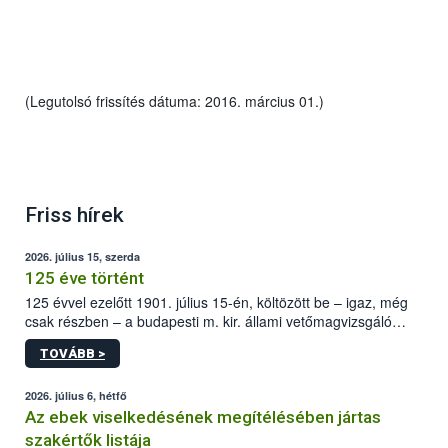
(Legutolsó frissítés dátuma: 2016. március 01.)
Friss hírek
2026. július 15, szerda
125 éve történt
125 évvel ezelőtt 1901. július 15-én, költözött be – igaz, még
csak részben – a budapesti m. kir. állami vetőmagvizsgáló
állomás a Kis Rókus utca 15. szám alatti, Czigler Győző által
TOVÁBB >
tervezett új épületébe.
2026. július 6, hétfő
Az ebek viselkedésének megítélésében jártas
szakértők listája