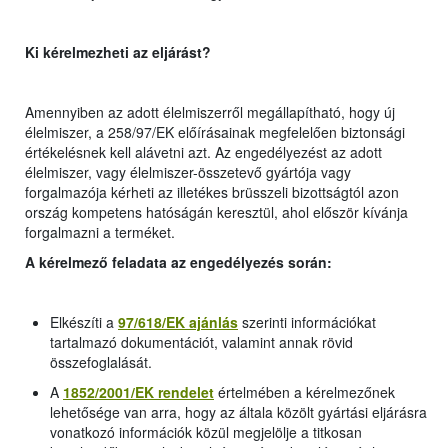
Ki kérelmezheti az eljárást?
Amennyiben az adott élelmiszerről megállapítható, hogy új
élelmiszer, a 258/97/EK előírásainak megfelelően biztonsági
értékelésnek kell alávetni azt. Az engedélyezést az adott
élelmiszer, vagy élelmiszer-összetevő gyártója vagy
forgalmazója kérheti az illetékes brüsszeli bizottságtól azon
ország kompetens hatóságán keresztül, ahol először kívánja
forgalmazni a terméket.
A kérelmező feladata az engedélyezés során:
Elkészíti a
97/618/EK ajánlás
szerinti információkat
tartalmazó dokumentációt, valamint annak rövid
összefoglalását.
A
1852/2001/EK
rendelet
értelmében a kérelmezőnek
lehetősége van arra, hogy az általa közölt gyártási eljárásra
vonatkozó információk közül megjelölje a titkosan