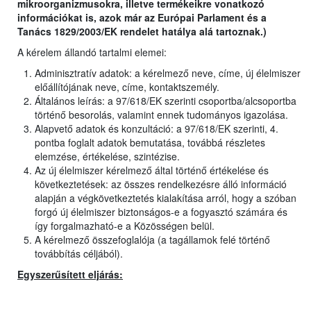
mikroorganizmusokra, illetve termékeikre vonatkozó
információkat is, azok már az Európai Parlament és a
Tanács 1829/2003/EK rendelet hatálya alá tartoznak.)
A kérelem állandó tartalmi elemei:
Adminisztratív adatok: a kérelmező neve, címe, új élelmiszer
előállítójának neve, címe, kontaktszemély.
Általános leírás: a 97/618/EK szerinti csoportba/alcsoportba
történő besorolás, valamint ennek tudományos igazolása.
Alapvető adatok és konzultáció: a 97/618/EK szerinti, 4.
pontba foglalt adatok bemutatása, továbbá részletes
elemzése, értékelése, szintézise.
Az új élelmiszer kérelmező által történő értékelése és
következtetések: az összes rendelkezésre álló információ
alapján a végkövetkeztetés kialakítása arról, hogy a szóban
forgó új élelmiszer biztonságos-e a fogyasztó számára és
így forgalmazható-e a Közösségen belül.
A kérelmező összefoglalója (a tagállamok felé történő
továbbítás céljából).
Egyszerűsített eljárás: