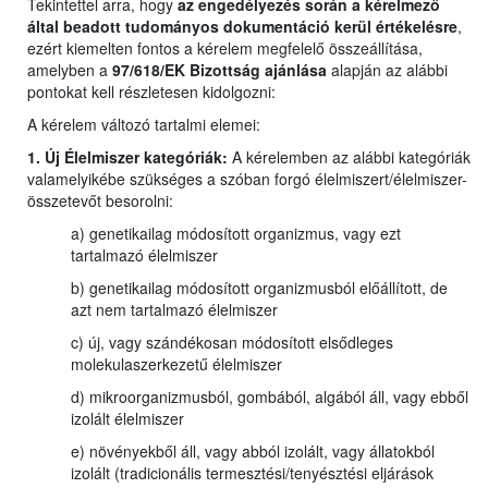
Tekintettel arra, hogy
az engedélyezés során a kérelmező
által beadott tudományos dokumentáció kerül értékelésre
,
ezért kiemelten fontos a kérelem megfelelő összeállítása,
amelyben a
97/618/EK Bizottság ajánlása
alapján az alábbi
pontokat kell részletesen kidolgozni:
A kérelem változó tartalmi elemei:
1. Új Élelmiszer kategóriák:
A kérelemben az alábbi kategóriák
valamelyikébe szükséges a szóban forgó élelmiszert/élelmiszer-
összetevőt besorolni:
a) genetikailag módosított organizmus, vagy ezt
tartalmazó élelmiszer
b) genetikailag módosított organizmusból előállított, de
azt nem tartalmazó élelmiszer
c) új, vagy szándékosan módosított elsődleges
molekulaszerkezetű élelmiszer
d) mikroorganizmusból, gombából, algából áll, vagy ebből
izolált élelmiszer
e) növényekből áll, vagy abból izolált, vagy állatokból
izolált (tradicionális termesztési/tenyésztési eljárások