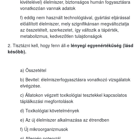
kivételével) élelmiszer, biztonságos humán fogyasztásra
vonatkozóan vannak adatok
f) eddig nem használt technológiával, gyártási eljárással
előállított élelmiszer, mely szignifikánsan megváltoztatja
az összetételt, szerkezetet, így változik a tápérték,
metabolizmus, kedvezőtlen tulajdonságok
2. Tisztázni kell, hogy fenn áll-e
lényegi egyenértékűség (lásd
később).
a) Összetétel
b) Bevitel: élelmiszerfogyasztásra vonatkozó vizsgálatok
elvégzése.
c) Állatokon végzett toxikológiai tesztekkel kapcsolatos
táplálkozási megfontolások
d) Toxikológiai követelmények
e) Az új élelmiszer alkalmazása az étrendben
f) Új mikroorganizmusok
g) Allergén potenciál