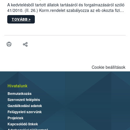
A kedvtelésből tartott állatok tartásáról és forgalmazásáról szóló
41/2010. (II. 26.) Korm.rendelet szabályozza az eb okozta fizikai
sérülés, illetve ennek veszélye keletkezésekor felmerülő
TOVÁBB >
hatósági feladatokat, valamint a veszélyes eb tartását és annak
engedélyezését. Ezen eljárások során szükség esetén be kell
vonni az ebek viselkedésének megítélésében jártas szakértőt.
Cookie beállítások
Hivatalunk
Bemutatkozás
Szervezeti felépítés
Gazdálkodási adatok
Felügyeleti szervünk
Projektek
Kapcsolódó linkek
Adatkezelési tájékoztató