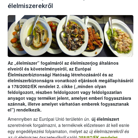
élelmiszerekről
Az „élelmiszer” fogalmáról az élelmiszerjog általános
elveiről és követelményeiről, az Európai
Élelmiszerbiztonsági Hatóság létrehozásáról és az
élelmiszerbiztonságra vonatkozó eljárások megállapításáról
a 178/2002/EK rendelet 2. cikke („minden olyan
feldolgozott, részben feldolgozott vagy feldolgozatlan
anyagot vagy terméket jelent, amelyet emberi fogyasztásra
szánnak, illetve amelyet várhatóan emberek fogyasztanak
el”) rendelkezik.
Amennyiben az Európai Unió területén ún.
új élelmiszert
szeretnének forgalmazni, a terméknek előzetesen át kell esnie
egy engedélyezési folyamaton, melyet az
új élelmiszerekről és
az új élelmiszer-összetevőkről
szóló
258/97/EK rendelet