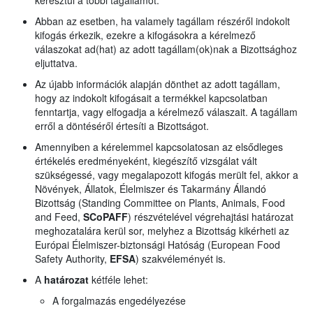
keresztül a többi tagállamot.
Abban az esetben, ha valamely tagállam részéről indokolt
kifogás érkezik, ezekre a kifogásokra a kérelmező
válaszokat ad(hat) az adott tagállam(ok)nak a Bizottsághoz
eljuttatva.
Az újabb információk alapján dönthet az adott tagállam,
hogy az indokolt kifogásait a termékkel kapcsolatban
fenntartja, vagy elfogadja a kérelmező válaszait. A tagállam
erről a döntéséről értesíti a Bizottságot.
Amennyiben a kérelemmel kapcsolatosan az elsődleges
értékelés eredményeként, kiegészítő vizsgálat vált
szükségessé, vagy megalapozott kifogás merült fel, akkor a
Növények, Állatok, Élelmiszer és Takarmány Állandó
Bizottság (Standing Committee on Plants, Animals, Food
and Feed,
SCoPAFF
) részvételével végrehajtási határozat
meghozatalára kerül sor, melyhez a Bizottság kikérheti az
Európai Élelmiszer-biztonsági Hatóság (European Food
Safety Authority,
EFSA
) szakvéleményét is.
A
határozat
kétféle lehet:
A forgalmazás engedélyezése