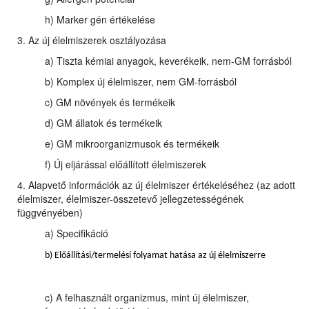
h) Marker gén értékelése
3. Az új élelmiszerek osztályozása
a) Tiszta kémiai anyagok, keverékeik, nem-GM forrásból
b) Komplex új élelmiszer, nem GM-forrásból
c) GM növények és termékeik
d) GM állatok és termékeik
e) GM mikroorganizmusok és termékeik
f) Új eljárással előállított élelmiszerek
4. Alapvető információk az új élelmiszer értékeléséhez (az adott
élelmiszer, élelmiszer-összetevő jellegzetességének
függvényében)
a) Specifikáció
b) Előállítási/termelési folyamat hatása az új élelmiszerre
c) A felhasznált organizmus, mint új élelmiszer,