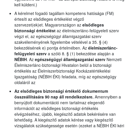
kell küldeni.)
A kérelmet fogadó tagállam kompetens hatósága (FM)
értesíti az elsődleges értékelést végző
szervezet(ek)et. Magyarországon az
elsődleges
biztonsági értékelést
az élelmiszerlánc-felügyeleti szerv
végzi el, az egészségügyi államigazgatási szerv
szakvéleményének figyelembe vételével a 35. § (4)
bekezdésének e) pontja értelmében. Az
élelmiszerlánc-
felügyeleti szerv
a szóló 8. § (1) bekezdése alapján a
NÉBIH
. Az
egészségügyi államigazgatási szerv
Nemzeti
Élelmiszerlánc-biztonsági Hivatalon belül a biztonsági
értékelés az Élelmiszerbiztonsági Kockázatértékelési
Igazgatóság (NÉBIH ÉKI) feladata, míg az egészségügy
oldaláról az
Az elsődleges biztonsági értékelő dokumentum
összeállítására 90 nap áll rendelkezésre.
Amennyiben a
benyújtott dokumentáció nem tartalmaz elegendő
információt az elsődleges biztonsági értékelés
elvégzéséhez, újabb, kiegészítő adatok bekérésére van
lehetőség. A kiegészítő adatok kérése vagy kiegészítő
vizsgálatok szükségessége esetén (ezeket a NÉBIH ÉKI kéri