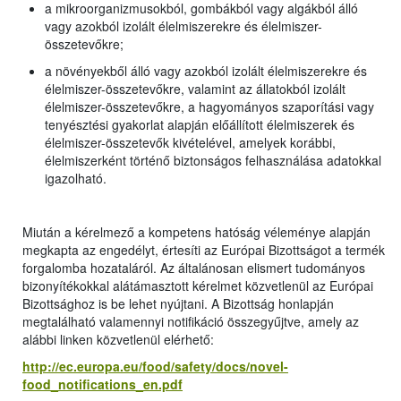
a mikroorganizmusokból, gombákból vagy algákból álló
vagy azokból izolált élelmiszerekre és élelmiszer-
összetevőkre;
a növényekből álló vagy azokból izolált élelmiszerekre és
élelmiszer-összetevőkre, valamint az állatokból izolált
élelmiszer-összetevőkre, a hagyományos szaporítási vagy
tenyésztési gyakorlat alapján előállított élelmiszerek és
élelmiszer-összetevők kivételével, amelyek korábbi,
élelmiszerként történő biztonságos felhasználása adatokkal
igazolható.
Miután a kérelmező a kompetens hatóság véleménye alapján
megkapta az engedélyt, értesíti az Európai Bizottságot a termék
forgalomba hozataláról. Az általánosan elismert tudományos
bizonyítékokkal alátámasztott kérelmet közvetlenül az Európai
Bizottsághoz is be lehet nyújtani. A Bizottság honlapján
megtalálható valamennyi notifikáció összegyűjtve, amely az
alábbi linken közvetlenül elérhető:
http://ec.europa.eu/food/safety/docs/novel-
food_notifications_en.pdf