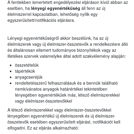
A fentiekben ismertetett engedélyezési eljáráson kívül abban az
esetben, ha
lényegi egyenértékűség
áll fenn az új
élelmiszerrel kapcsolatban, lehetőség nyílik egy
egyszerűsített/notifikációs eljárásra.
Lényegi egyenértékűségről akkor beszélünk, ha az új
élelmiszerek vagy új élelmiszer-összetevők a rendelkezésre álló
és általánosan elismert tudományos bizonyítékok vagy az
illetékes szervek valamelyike által adott szakvélemény alapján:
összetételük
tápértékük
anyagcseréjük
rendeltetésszerű felhasználásuk és a bennük található
nemkívánatos anyagok határértékei tekintetében
lényegében egyenértékűek más, létező élelmiszerekkel
vagy élelmiszer-összetevőkkel
A létező élelmiszerekkel vagy élelmiszer-összetevőkkel
lényegében egyenértékű új élelmiszerek és új élelmiszer-
összetevők esetében egyszerűsített eljárást, notifikációt kell
elfogadni. Ez az eljárás alkalmazható: