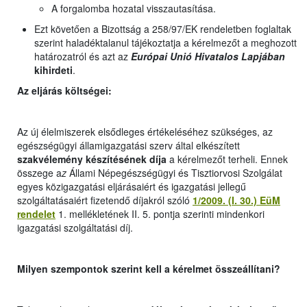
A forgalomba hozatal visszautasítása.
Ezt követően a Bizottság a 258/97/EK rendeletben foglaltak
szerint haladéktalanul tájékoztatja a kérelmezőt a meghozott
határozatról és azt az
Európai Unió Hivatalos Lapjában
kihirdeti
.
Az eljárás költségei:
Az új élelmiszerek elsődleges értékeléséhez szükséges, az
egészségügyi államigazgatási szerv által elkészített
szakvélemény készítésének díja
a kérelmezőt terheli. Ennek
összege a
z
Állami Népegészségügyi és Tisztiorvosi Szolgálat
egyes közigazgatási eljárásaiért és igazgatási jellegű
szolgáltatásaiért fizetendő díjakról szóló
1/2009. (I. 30.) EüM
rendelet
1. mellékletének II. 5. pontja szerinti mindenkori
igazgatási szolgáltatási díj.
Milyen szempontok szerint kell a kérelmet összeállítani?