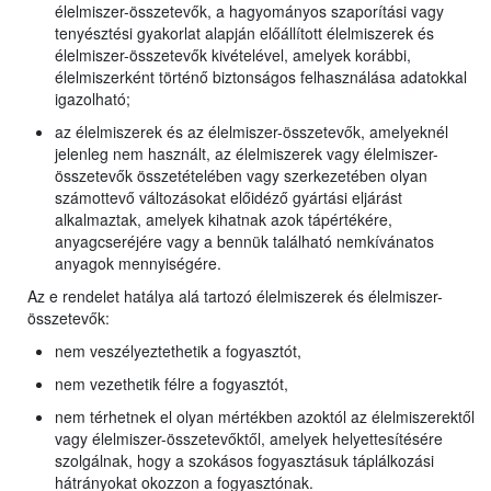
élelmiszer-összetevők, a hagyományos szaporítási vagy
tenyésztési gyakorlat alapján előállított élelmiszerek és
élelmiszer-összetevők kivételével, amelyek korábbi,
élelmiszerként történő biztonságos felhasználása adatokkal
igazolható;
az élelmiszerek és az élelmiszer-összetevők, amelyeknél
jelenleg nem használt, az élelmiszerek vagy élelmiszer-
összetevők összetételében vagy szerkezetében olyan
számottevő változásokat előidéző gyártási eljárást
alkalmaztak, amelyek kihatnak azok tápértékére,
anyagcseréjére vagy a bennük található nemkívánatos
anyagok mennyiségére.
Az e rendelet hatálya alá tartozó élelmiszerek és élelmiszer-
összetevők:
nem veszélyeztethetik a fogyasztót,
nem vezethetik félre a fogyasztót,
nem térhetnek el olyan mértékben azoktól az élelmiszerektől
vagy élelmiszer-összetevőktől, amelyek helyettesítésére
szolgálnak, hogy a szokásos fogyasztásuk táplálkozási
hátrányokat okozzon a fogyasztónak.