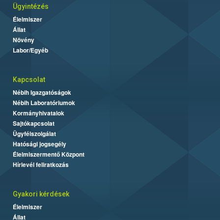
Ügyintézés
Élelmiszer
Állat
Növény
Labor/Egyéb
Kapcsolat
Nébih Igazgatóságok
Nébih Laboratóriumok
Kormányhivatalok
Sajtókapcsolat
Ügyfélszolgálat
Hatósági jogsegély
Élelmiszermentő Központ
Hírlevél feliratkozás
Gyakori kérdések
Élelmiszer
Állat