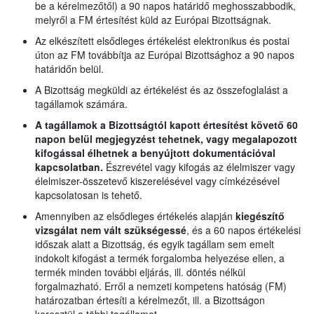
be a kérelmezőtől) a 90 napos határidő meghosszabbodik,
melyről a FM értesítést küld az Európai Bizottságnak.
Az elkészített elsődleges értékelést elektronikus és postai
úton az FM továbbítja az Európai Bizottsághoz a 90 napos
határidőn belül.
A Bizottság megküldi az értékelést és az összefoglalást a
tagállamok számára.
A tagállamok a Bizottságtól kapott értesítést követő 60
napon belül megjegyzést tehetnek, vagy megalapozott
kifogással élhetnek a benyújtott dokumentációval
kapcsolatban.
Észrevétel vagy kifogás az élelmiszer vagy
élelmiszer-összetevő kiszerelésével vagy címkézésével
kapcsolatosan is tehető.
Amennyiben az elsődleges értékelés alapján
kiegészítő
vizsgálat nem vált szükségessé
, és a 60 napos értékelési
időszak alatt a Bizottság, és egyik tagállam sem emelt
indokolt kifogást a termék forgalomba helyezése ellen, a
termék minden további eljárás, ill. döntés nélkül
forgalmazható. Erről a nemzeti kompetens hatóság (FM)
határozatban értesíti a kérelmezőt, ill. a Bizottságon