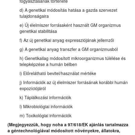
fogyasztásának története
d) A genetikai módosítás hatása a gazda szervezet
tulajdonságaira
e) Új élelmiszer forrásaként használt GM organizmus
genetikai stabilitása
f) Az új genetikai anyag expressziójának jellemzői
g) A genetikai anyag transzfer a GM organizmusból
h) Genetikailag módosított mikroorganizmus túlélése és
telepképzése a humán bélben
i) Előrelátható bevitel/használat mértéke
j) Információk az új élelmiszer forrásának korábbi humán
expozíciójáról
k) Táplálkozási információk
l) Mikrobiológiai információk
m) Toxikológiai információk
(Megjegyezzük, hogy noha a 97/618/EK ajánlás tartalmazza
a géntechnológiával módosított növényekre, állatokra,