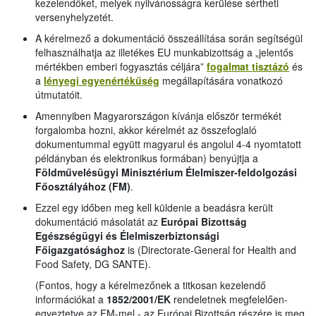
kezelendőket, melyek nyilvánosságra kerülése sértheti
versenyhelyzetét.
A kérelmező a dokumentáció összeállítása során segítségül
felhasználhatja az illetékes EU munkabizottság a „jelentős
mértékben emberi fogyasztás céljára”
fogalmat tisztázó
és
a
lényegi egyenértékűség
megállapítására vonatkozó
útmutatóit.
Amennyiben Magyarországon kívánja először termékét
forgalomba hozni, akkor kérelmét az összefoglaló
dokumentummal együtt magyarul és angolul 4-4 nyomtatott
példányban és elektronikus formában) benyújtja a
Földművelésügyi Minisztérium Élelmiszer-feldolgozási
Főosztályához (FM)
.
Ezzel egy időben meg kell küldenie a beadásra került
dokumentáció másolatát az
Európai Bizottság
Egészségügyi és Élelmiszerbiztonsági
Főigazgatósághoz
is (Directorate-General for Health and
Food Safety, DG SANTE).
(Fontos, hogy a kérelmezőnek a titkosan kezelendő
információkat a
1852/2001/EK
rendeletnek megfelelően-
egyeztetve az FM-mel - az Európai Bizottság részére is meg