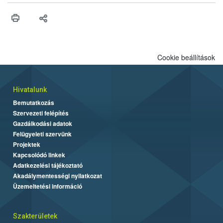
higiéniai szabályok betartása, a megfelelő hőkezelés, valamint a
maradékok szakszerű tárolása. A Nemzeti Élelmiszerlánc-
biztonsági Hivatal (Nébih) Oktatási Programja összegyűjtötte a
biztonságos grillezés legfontosabb tudnivalóit.
Cookie beállítások
Hivatalunk
Bemutatkozás
Szervezeti felépítés
Gazdálkodási adatok
Felügyeleti szervünk
Projektek
Kapcsolódó linkek
Adatkezelési tájékoztató
Akadálymentességi nyilatkozat
Üzemeltetési információ
Szakterületek