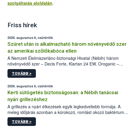
szolgáltatás aloldalán
.
Friss hírek
2026. augusztus 6, csütörtök
Szüret után is alkalmazható három növényvédő szer
az amerikai szőlőkabóca ellen
A Nemzeti Élelmiszerlánc-biztonsági Hivatal (Nébih) három
növényvédő szer – Decis Forte, Klartan 24 EW, Oroganic –
engedélyokiratát módosította, így azok a szüretet követően,
TOVÁBB >
egészen a vesszőérettség (BBCH 91) stádiumáig
felhasználhatóak a szőlőben. A kiterjesztések célja, hogy a korai
érésű szőlőkben is legyen lehetőség a károsító elleni további
2026. augusztus 6, csütörtök
védekezésre. Az Oroganic készítmény kis kiszerelésben kiskerti
Kerti sütögetés biztonságosan: a Nébih tanácsai
felhasználók számára is elérhető és ökológiai termesztésben is
nyári grillezéshez
engedélyezett.
A grillezés a nyári étkezések egyik legkedveltebb formája. A
meleg időjárás azonban a kórokozó, romlást okozó baktériumok
gyorsabb szaporodásának is kedvez. A szabadtéri sütögetés
TOVÁBB >
ezért nem csupán a megfelelő sütési technikáról szól: legalább
ilyen fontos az alapanyagok biztonságos kezelése, az alapvető