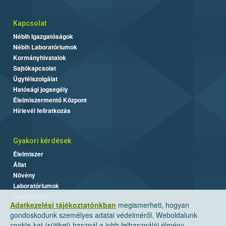
Kapcsolat
Nébih Igazgatóságok
Nébih Laboratóriumok
Kormányhivatalok
Sajtókapcsolat
Ügyfélszolgálat
Hatósági jogsegély
Élelmiszermentő Központ
Hírlevél feliratkozás
Gyakori kérdések
Élelmiszer
Állat
Növény
Laboratóriumok
Labor/Egyéb
Adatkezelési tájékoztatónkban
megismerheti, hogyan
gondoskodunk személyes adatai védelméről. Weboldalunk
cookie-kat (sütiket) használ a jobb felhasználói élmény