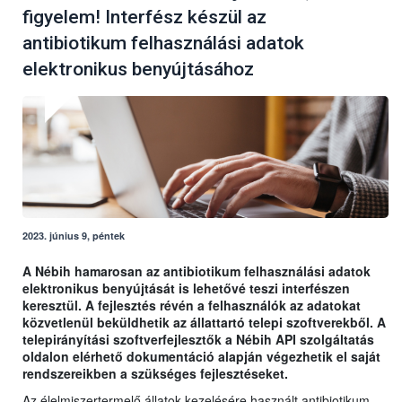
figyelem! Interfész készül az
antibiotikum felhasználási adatok
elektronikus benyújtásához
2023. június 9, péntek
A Nébih hamarosan az antibiotikum felhasználási adatok
elektronikus benyújtását is lehetővé teszi interfészen
keresztül. A fejlesztés révén a felhasználók az adatokat
közvetlenül beküldhetik az állattartó telepi szoftverekből. A
telepirányítási szoftverfejlesztők a Nébih API szolgáltatás
oldalon elérhető dokumentáció alapján végezhetik el saját
rendszereikben a szükséges fejlesztéseket.
Az élelmiszertermelő állatok kezelésére használt antibiotikum