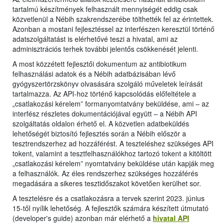
tartalmú készítmények felhasznált mennyiségét eddig csak
közvetlenül a Nébih szakrendszerébe tölthették fel az érintettek.
Azonban a mostani fejlesztéssel az interfészen keresztül történő
adatszolgáltatást is elérhetővé teszi a hivatal, ami az
adminisztrációs terhek további jelentős csökkenését jelenti.
A most közzétett fejlesztői dokumentum az antibiotikum
felhasználási adatok és a Nébih adatbázisában lévő
gyógyszertörzskönyv olvasására szolgáló műveletek leírását
tartalmazza. Az API-hoz történő kapcsolódás előfeltétele a
„csatlakozási kérelem” formanyomtatvány beküldése, ami – az
interfész részletes dokumentációjával együtt – a Nébih API
szolgáltatás oldalon érhető el. A közvetlen adatbeküldés
lehetőségét biztosító fejlesztés során a Nébih először a
tesztrendszerhez ad hozzáférést. A teszteléshez szükséges API
tokent, valamint a tesztfelhasználókhoz tartozó tokent a kitöltött
„csatlakozási kérelem” nyomtatvány beküldése után kapják meg
a felhasználók. Az éles rendszerhez szükséges hozzáférés
megadására a sikeres tesztidőszakot követően kerülhet sor.
A tesztelésre és a csatlakozásra a tervek szerint 2023. június
15-től nyílik lehetőség. A fejlesztők számára készített útmutató
(developer's guide) azonban már elérhető a
hivatal API