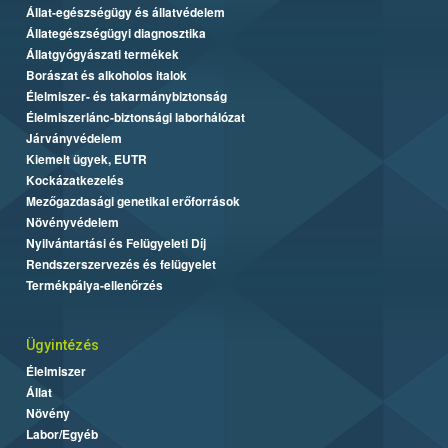
Állat-egészségügy és állatvédelem
Állategészségügyi diagnosztika
Állatgyógyászati termékek
Borászat és alkoholos italok
Élelmiszer- és takarmánybiztonság
Élelmiszerlánc-biztonsági laborhálózat
Járványvédelem
Kiemelt ügyek, EUTR
Kockázatkezelés
Mezőgazdasági genetikai erőforrások
Növényvédelem
Nyilvántartási és Felügyeleti Díj
Rendszerszervezés és felügyelet
Termékpálya-ellenőrzés
Ügyintézés
Élelmiszer
Állat
Növény
Labor/Egyéb