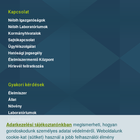
Kapcsolat
Nébih Igazgatóságok
Nébih Laboratóriumok
Kormányhivatalok
Sajtókapcsolat
Ügyfélszolgálat
Hatósági jogsegély
Élelmiszermentő Központ
Hírlevél feliratkozás
Gyakori kérdések
Élelmiszer
Állat
Növény
Laboratóriumok
Labor/Egyéb
Adatkezelési tájékoztatónkban
megismerheti, hogyan
gondoskodunk személyes adatai védelméről. Weboldalunk
cookie-kat (sütiket) használ a jobb felhasználói élmény