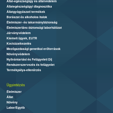
Állat-egészségügy és állatvédelem
Állategészségügyi diagnosztika
Állatgyógyászati termékek
Borászat és alkoholos italok
Élelmiszer- és takarmánybiztonság
Élelmiszerlánc-biztonsági laborhálózat
Járványvédelem
Kiemelt ügyek, EUTR
Kockázatkezelés
Mezőgazdasági genetikai erőforrások
Növényvédelem
Nyilvántartási és Felügyeleti Díj
Rendszerszervezés és felügyelet
Termékpálya-ellenőrzés
Ügyintézés
Élelmiszer
Állat
Növény
Labor/Egyéb