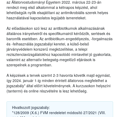
az Állatorvostudományi Egyetem 2022. március 22-23-án
rendezi meg első alkalommal a kétnapos képzést, ahol
lehetőségük nyílik elsajátítani az antimikrobiális szerek helyes
használatával kapcsolatos legújabb ismereteket.
Az előadásokon szó lesz az antibiotikumok alkalmazásának
általános irányelveiről és specifikumairól kérődzők, sertések és
baromfik esetében. Az antibiotikum-engedélyezés, -forgalmazás
és -felhasználás jogszabályi keretei, a külső-belső
járványvédelem korszerű megközelítése, a telepi
rezisztenciavizsgálatokhoz kapcsolódó mintavétel jó gyakorlata,
valamint az alternatív betegség-megelőző eljárások is
szerepelnek a programban.
A képzések a tervek szerint 2-3 havonta követik majd egymást,
így 2024. január 1-ig minden érintett állatorvos megfelelhet a
jogszabály* által előírt követelménynek. A kurzusokon helyszíni
(tantermi) és online részvételre is lesz lehetőség.
Hivatkozott jogszabály:
*128/2009 (X.6.) FVM rendeletet módosító 27/2021 (VIII.