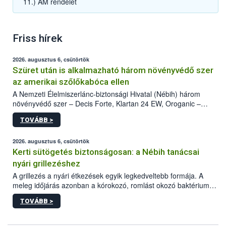
11.) AM rendelet
Friss hírek
2026. augusztus 6, csütörtök
Szüret után is alkalmazható három növényvédő szer
az amerikai szőlőkabóca ellen
A Nemzeti Élelmiszerlánc-biztonsági Hivatal (Nébih) három
növényvédő szer – Decis Forte, Klartan 24 EW, Oroganic –
engedélyokiratát módosította, így azok a szüretet követően,
TOVÁBB >
egészen a vesszőérettség (BBCH 91) stádiumáig
felhasználhatóak a szőlőben. A kiterjesztések célja, hogy a korai
érésű szőlőkben is legyen lehetőség a károsító elleni további
2026. augusztus 6, csütörtök
védekezésre. Az Oroganic készítmény kis kiszerelésben kiskerti
Kerti sütögetés biztonságosan: a Nébih tanácsai
felhasználók számára is elérhető és ökológiai termesztésben is
nyári grillezéshez
engedélyezett.
A grillezés a nyári étkezések egyik legkedveltebb formája. A
meleg időjárás azonban a kórokozó, romlást okozó baktériumok
gyorsabb szaporodásának is kedvez. A szabadtéri sütögetés
TOVÁBB >
ezért nem csupán a megfelelő sütési technikáról szól: legalább
ilyen fontos az alapanyagok biztonságos kezelése, az alapvető
higiéniai szabályok betartása, a megfelelő hőkezelés, valamint a