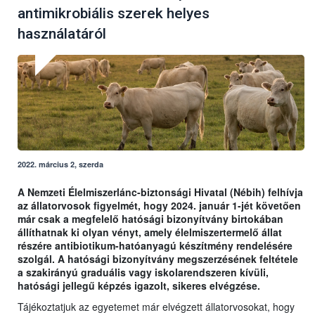
antimikrobiális szerek helyes
használatáról
2022. március 2, szerda
A Nemzeti Élelmiszerlánc-biztonsági Hivatal (Nébih) felhívja
az állatorvosok figyelmét, hogy 2024. január 1-jét követően
már csak a megfelelő hatósági bizonyítvány birtokában
állíthatnak ki olyan vényt, amely élelmiszertermelő állat
részére antibiotikum-hatóanyagú készítmény rendelésére
szolgál. A hatósági bizonyítvány megszerzésének feltétele
a szakirányú graduális vagy iskolarendszeren kívüli,
hatósági jellegű képzés igazolt, sikeres elvégzése.
Tájékoztatjuk az egyetemet már elvégzett állatorvosokat, hogy