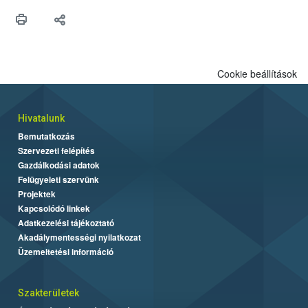
maradékok szakszerű tárolása. A Nemzeti Élelmiszerlánc-
biztonsági Hivatal (Nébih) Oktatási Programja összegyűjtötte a
biztonságos grillezés legfontosabb tudnivalóit.
Cookie beállítások
Hivatalunk
Bemutatkozás
Szervezeti felépítés
Gazdálkodási adatok
Felügyeleti szervünk
Projektek
Kapcsolódó linkek
Adatkezelési tájékoztató
Akadálymentességi nyilatkozat
Üzemeltetési információ
Szakterületek