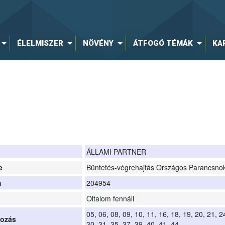
ÉLELMISZER
NÖVÉNY
ÁTFOGÓ TÉMÁK
KA
ÁLLAMI PARTNER
e
Büntetés-végrehajtás Országos Parancsno
m
204954
Oltalom fennáll
05, 06, 08, 09, 10, 11, 16, 18, 19, 20, 21, 2
yozás
30, 31, 35, 37, 39, 40, 41, 44