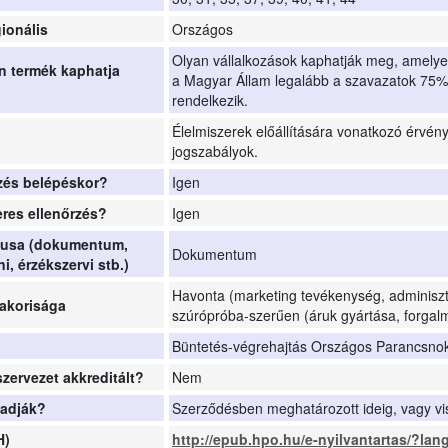
ionális
Országos
Olyan vállalkozások kaphatják meg, amely
n termék kaphatja
a Magyar Állam legalább a szavazatok 75%
rendelkezik.
Élelmiszerek előállítására vonatkozó érvén
jogszabályok.
rzés belépéskor?
Igen
res ellenőrzés?
Igen
ípusa (dokumentum,
Dokumentum
ni, érzékszervi stb.)
Havonta (marketing tevékenység, adminiszt
yakorisága
szúrópróba-szerűen (áruk gyártása, forgal
Büntetés-végrehajtás Országos Parancsno
szervezet akkreditált?
Nem
 adják?
Szerződésben meghatározott ideig, vagy v
H)
http://epub.hpo.hu/e-nyilvantartas/?la