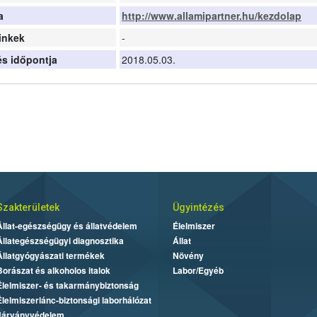
a
http://www.allamipartner.hu/kezdolap
inkek
-
tés időpontja
2018.05.03.
Szakterületek
Ügyintézés
Állat-egészségügy és állatvédelem
Élelmiszer
Állategészségügyi diagnosztika
Állat
Állatgyógyászati termékek
Növény
Borászat és alkoholos italok
Labor/Egyéb
Élelmiszer- és takarmánybiztonság
Élelmiszerlánc-biztonsági laborhálózat
Járványvédelem