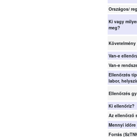
Országos/ reg
Ki vagy milye
meg?
Követelmény
Van-e ellenő
Van-e rendsze
Ellenőrzés t
labor, helyszí
Ellenőrzés g
Ki ellenőriz?
Az ellenőrző 
Mennyi időre
Forrás (SzTN