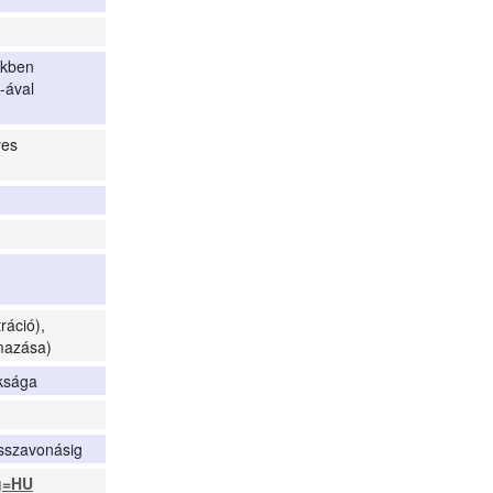
ekben
-ával
yes
ráció),
mazása)
ksága
isszavonásig
ng=HU