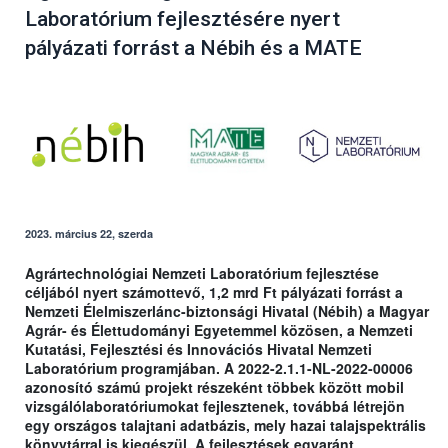
Laboratórium fejlesztésére nyert
pályázati forrást a Nébih és a MATE
2023. március 22, szerda
Agrártechnológiai Nemzeti Laboratórium fejlesztése
céljából nyert számottevő, 1,2 mrd Ft pályázati forrást a
Nemzeti Élelmiszerlánc-biztonsági Hivatal (Nébih) a Magyar
Agrár- és Élettudományi Egyetemmel közösen, a Nemzeti
Kutatási, Fejlesztési és Innovációs Hivatal Nemzeti
Laboratórium programjában. A 2022-2.1.1-NL-2022-00006
azonosító számú projekt részeként többek között mobil
vizsgálólaboratóriumokat fejlesztenek, továbbá létrejön
egy országos talajtani adatbázis, mely hazai talajspektrális
könyvtárral is kiegészül. A fejlesztések egyaránt