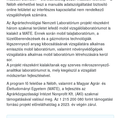
Nébih elérhetővé teszi a manuális adatszolgáltatást biztosító
online felületet az interfészes kapcsolattal nem rendelkező
vizsgálóhelyek számára.
Az Agrártechnológiai Nemzeti Laboratórium projekt részeként
három szakmai területet lefedő mobil vizsgálólaboratóriumot is
kialakít a MATE. Ennek során mobil talajlaboratórium, a
tüzelőberendezések és a gázmotoros technológiák
légszennyező anyag kibocsátásának vizsgálatára alkalmas
emissziós mobil laboratórium, valamint növényvédőgépek
vizsgálatára alkalmas mobil laboratórium létrehozására kerül
sor.
A projekt részeként kialakítanak egy szerves mikroszennyező-
analitikai laboratóriumot is, mely kiegészül a vizsgálati
módszertan fejlesztésével.
A program fő felelőse a Nébih, valamint a Magyar Agrár- és
Élettudományi Egyetem (MATE), a fejlesztés az
Agrárközgazdasági Intézet Nonprofit Kft. (AKI) szakmai
támogatásával valósul meg. Az 1 215 200 080 forint támogatási
forrású projekt előreláthatólag a 2023. év végén zárul.