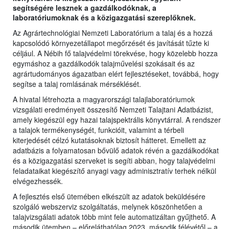
segítségére lesznek a gazdálkodóknak, a
laboratóriumoknak és a közigazgatási szereplőknek.
Az Agrártechnológiai Nemzeti Laboratórium a talaj és a hozzá
kapcsolódó környezetállapot megőrzését és javítását tűzte ki
céljául. A Nébih fő talajvédelmi törekvése, hogy közelebb hozza
egymáshoz a gazdálkodók talajművelési szokásait és az
agrártudományos ágazatban elért fejlesztéseket, továbbá, hogy
segítse a talaj romlásának mérséklését.
A hivatal létrehozta a magyarországi talajlaboratóriumok
vizsgálati eredményeit összesítő Nemzeti Talajtani Adatbázist,
amely kiegészül egy hazai talajspektrális könyvtárral. A rendszer
a talajok termékenységét, funkcióit, valamint a térbeli
kiterjedését célzó kutatásoknak biztosít hátteret. Emellett az
adatbázis a folyamatosan bővülő adatok révén a gazdálkodókat
és a közigazgatási szerveket is segíti abban, hogy talajvédelmi
feladataikat kiegészítő anyagi vagy adminisztratív terhek nélkül
elvégezhessék.
A fejlesztés első ütemében elkészült az adatok beküldésére
szolgáló webszerviz szolgáltatás, melynek köszönhetően a
talajvizsgálati adatok több mint fele automatizáltan gyűjthető. A
második ütemben – előreláthatólag 2023. második félévétől – a