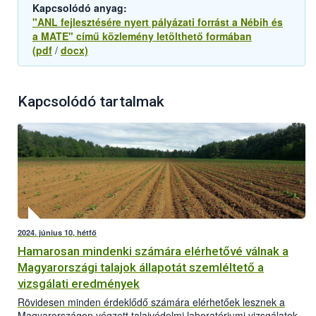
Kapcsolódó anyag:
"ANL fejlesztésére nyert pályázati forrást a Nébih és
a MATE" című közlemény letölthető formában
(pdf
/
docx)
Kapcsolódó tartalmak
2024. június 10, hétfő
Hamarosan mindenki számára elérhetővé válnak a
Magyarországi talajok állapotát szemléltető a
vizsgálati eredmények
Rövidesen minden érdeklődő számára elérhetőek lesznek a
Magyarországon végzett talajvédelmi laboratóriumi vizsgálatok