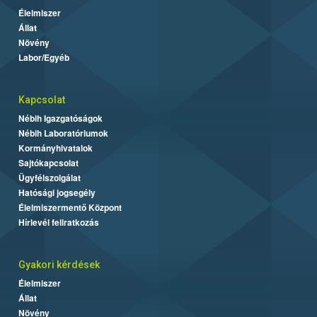
Élelmiszer
Állat
Növény
Labor/Egyéb
Kapcsolat
Nébih Igazgatóságok
Nébih Laboratóriumok
Kormányhivatalok
Sajtókapcsolat
Ügyfélszolgálat
Hatósági jogsegély
Élelmiszermentő Központ
Hírlevél feliratkozás
Gyakori kérdések
Élelmiszer
Állat
Növény