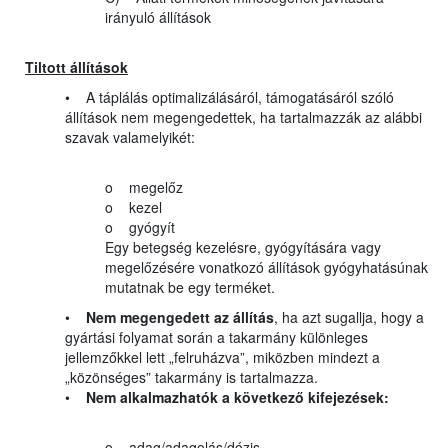
irányuló állítások
Tiltott állítások
• A táplálás optimalizálásáról, támogatásáról szóló
állítások nem megengedettek, ha tartalmazzák az alábbi
szavak valamelyikét:
o megelőz
o kezel
o gyógyít
Egy betegség kezelésre, gyógyítására vagy
megelőzésére vonatkozó állítások gyógyhatásúnak
mutatnak be egy terméket.
•
Nem megengedett az állítás
, ha azt sugallja, hogy a
gyártási folyamat során a takarmány különleges
jellemzőkkel lett „felruházva”, miközben mindezt a
„közönséges” takarmány is tartalmazza.
•
Nem alkalmazhatók a következő kifejezések:
o adag/adagolás/dózis