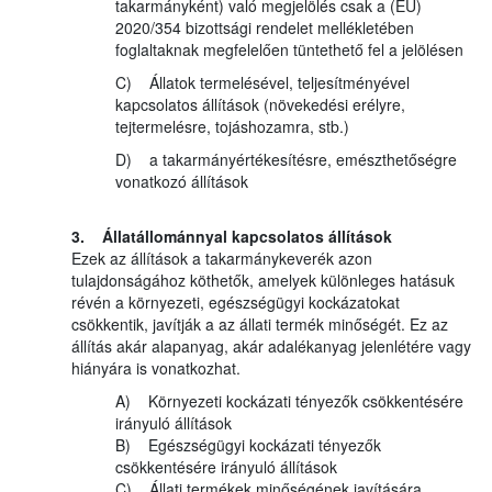
takarmányként) való megjelölés csak a (EU)
2020/354 bizottsági rendelet mellékletében
foglaltaknak megfelelően tüntethető fel a jelölésen
C) Állatok termelésével, teljesítményével
kapcsolatos állítások (növekedési erélyre,
tejtermelésre, tojáshozamra, stb.)
D) a takarmányértékesítésre, emészthetőségre
vonatkozó állítások
3. Állatállománnyal kapcsolatos állítások
Ezek az állítások a takarmánykeverék azon
tulajdonságához köthetők, amelyek különleges hatásuk
révén a környezeti, egészségügyi kockázatokat
csökkentik, javítják a az állati termék minőségét. Ez az
állítás akár alapanyag, akár adalékanyag jelenlétére vagy
hiányára is vonatkozhat.
A) Környezeti kockázati tényezők csökkentésére
irányuló állítások
B) Egészségügyi kockázati tényezők
csökkentésére irányuló állítások
C) Állati termékek minőségének javítására