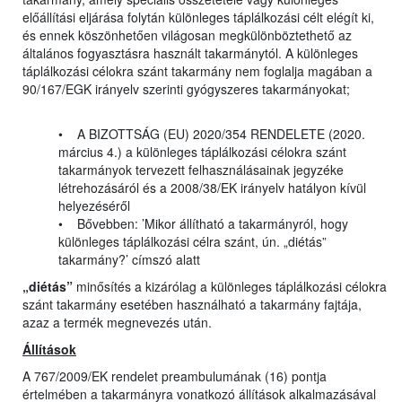
előállítási eljárása folytán különleges táplálkozási célt elégít ki,
és ennek köszönhetően világosan megkülönböztethető az
általános fogyasztásra használt takarmánytól. A különleges
táplálkozási célokra szánt takarmány nem foglalja magában a
90/167/EGK irányelv szerinti gyógyszeres takarmányokat;
• A BIZOTTSÁG (EU) 2020/354 RENDELETE (2020.
március 4.) a különleges táplálkozási célokra szánt
takarmányok tervezett felhasználásainak jegyzéke
létrehozásáról és a 2008/38/EK irányelv hatályon kívül
helyezéséről
• Bővebben: ’Mikor állítható a takarmányról, hogy
különleges táplálkozási célra szánt, ún. „diétás”
takarmány?’ címszó alatt
„diétás”
minősítés a kizárólag a különleges táplálkozási célokra
szánt takarmány esetében használható a takarmány fajtája,
azaz a termék megnevezés után.
Állítások
A 767/2009/EK rendelet preambulumának (16) pontja
értelmében a takarmányra vonatkozó állítások alkalmazásával