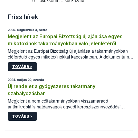
o csökkenti … kockázatát
Friss hírek
2026. augusztus 3, hétfő
Megjelent az Európai Bizottság új ajánlása egyes
mikotoxinok takarmányokban való jelenlétéről
Megjelent az Európai Bizottság új ajánlása a takarmányokban
előforduló egyes mikotoxinokkal kapcsolatban. A dokumentum
2027-től új irányértékek alkalmazását írja elő, és a jelenleg
TOVÁBB >
hatályos uniós ajánlások helyébe lép.
2024. május 22, szerda
Új rendelet a gyógyszeres takarmány
szabályozásban
Megjelent a nem céltakarmányokban visszamaradó
antimikrobiális hatóanyagok egyedi keresztszennyeződési
határértékeinek és ezen anyagokra vonatkozó analitikai
TOVÁBB >
módszerek megállapításáról szóló EU rendelet.