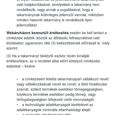
való tulajdonításával, amelyekkel a takarmány nem
rendelkezik, vagy annak a sugallásával, hogy a
takarmánynak különleges jellemzői vannak, miközben
minden hasonló takarmány is rendelkezik ilyen
jellemzőkkel;
Webáruházon keresztüli értékesítés
esetén be kell tartani a
címkézési adatok (köztük az állítások) felhasználóval való
közlésekor ugyanezen cikk (3) bekezdésének előírásait is, mely
szerint:
(3) Ha a takarmányt távközlő eszköz révén kínálják
értékesítésre, az e rendelet által előírt kötelező címkézési
adatokat – kivéve
• a címkézésért felelős takarmányipari vállalkozó nevét
vagy vállalkozásának nevét és címét, a tétel hivatkozási
számát, szilárd termékek esetében tömegegységben,
folyékony termékek esetében pedig tömeg- vagy
térfogategységben kifejezett nettó mennyiségét;
• a technológiai adalékanyagok kivételével az
adalékanyagok minimális eltarthatósági idejét
• a minimális eltarthatósági időt –