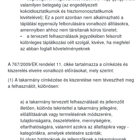
valamilyen betegség (az engedélyezett
kokcidiosztatikumok és hisztomonosztatikumok
kivételével); Ez a pont azonban nem alkalmazható a
táplálási egyensúly felborulására vonatkozó állításokra,
amennyiben ahhoz nem társítanak kóros tünetet;
• a tervezett felhasználások jegyzékében felsorolt
különleges táplálkozási célt szolgál, kivéve, ha megfelel
az abban foglalt követelményeknek
A 767/2009/EK rendelet 11. cikke tartalmazza a címkézés és
kiszerelés elveire vonatkozó előírásokat, mely szerint:
(1) A takarmány címkézése és kiszerelése nem tévesztheti meg
a felhasználót, különösen:
a) a takarmány tervezett felhasználását és jellemzőit
illetően, különös tekintettel a takarmány jellegére,
előállításának vagy termelésének módszerére,
tulajdonságaira, összetételére, mennyiségére,
eltarthatóságára, valamint azokra az állatfajokra vagy -
kategóriákra, amelyek etetésére szánták;
b) olyan hatásoknak és jellemzőknek a takarmánynak