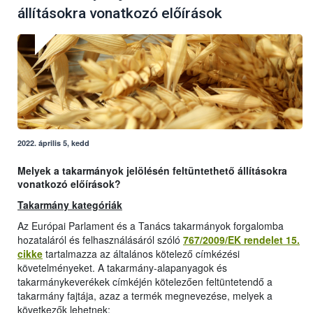
állításokra vonatkozó előírások
2022. április 5, kedd
Melyek a takarmányok jelölésén feltüntethető állításokra
vonatkozó előírások?
Takarmány kategóriák
Az Európai Parlament és a Tanács takarmányok forgalomba
hozataláról és felhasználásáról szóló
767/2009/EK rendelet 15.
cikke
tartalmazza az általános kötelező címkézési
követelményeket. A takarmány-alapanyagok és
takarmánykeverékek címkéjén kötelezően feltüntetendő a
takarmány fajtája, azaz a termék megnevezése, melyek a
következők lehetnek: