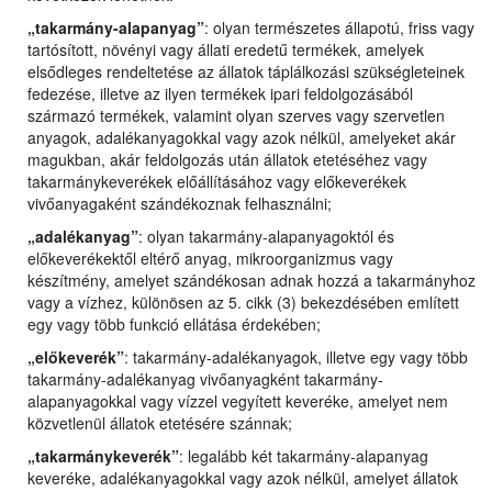
„takarmány-alapanyag”
: olyan természetes állapotú, friss vagy
tartósított, növényi vagy állati eredetű termékek, amelyek
elsődleges rendeltetése az állatok táplálkozási szükségleteinek
fedezése, illetve az ilyen termékek ipari feldolgozásából
származó termékek, valamint olyan szerves vagy szervetlen
anyagok, adalékanyagokkal vagy azok nélkül, amelyeket akár
magukban, akár feldolgozás után állatok etetéséhez vagy
takarmánykeverékek előállításához vagy előkeverékek
vivőanyagaként szándékoznak felhasználni;
„adalékanyag”
: olyan takarmány-alapanyagoktól és
előkeverékektől eltérő anyag, mikroorganizmus vagy
készítmény, amelyet szándékosan adnak hozzá a takarmányhoz
vagy a vízhez, különösen az 5. cikk (3) bekezdésében említett
egy vagy több funkció ellátása érdekében;
„előkeverék”
: takarmány-adalékanyagok, illetve egy vagy több
takarmány-adalékanyag vivőanyagként takarmány-
alapanyagokkal vagy vízzel vegyített keveréke, amelyet nem
közvetlenül állatok etetésére szánnak;
„takarmánykeverék”
: legalább két takarmány-alapanyag
keveréke, adalékanyagokkal vagy azok nélkül, amelyet állatok