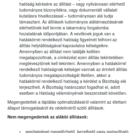
hatóság kérésére az állítást – vagy nyilvánosan elérhető
tudományos bizonyítékra, vagy dokumentált vállalati
kutatásra hivatkozással – tudományosan alá tudja
támasztani. Az állítások tudományos alátámasztásának
elérhetőnek kell lennie a takarmány forgalomba
hozatalának időpontjában. A vevőknek joguk van a
hatáskörrel rendelkező hatóság figyelmét felhívni az
állítás helytállóságával kapcsolatos kétségeikre.
Amennyiben az állítást nem találják kellően
megalapozottnak, a címkézést ezen állítás tekintetében
megtévesztőnek kell tekinteni. Amennyiben a hatáskörrel
rendelkező hatóságnak kétségei vannak az érintett állítás
tudományos megalapozottságát illetően, akkor a
hatáskörrel rendelkező hatóság a kérdést a Bizottság elé
terjesztheti. A Bizottság határozatot fogadhat el, adott
esetben a Hatóság véleményének beszerzését követően.
Megengedettek a táplálás optimalizálásáról valamint az élettani
állapot támogatásáról és védelméről szóló állítások.
Nem megengedettek az alábbi állítások:
• segítségével megelőzhető, kezelhető vagy gyógyítható