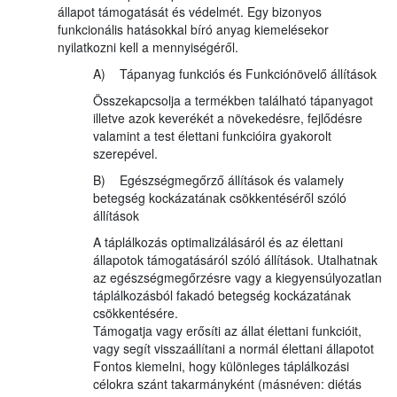
állapot támogatását és védelmét. Egy bizonyos
funkcionális hatásokkal bíró anyag kiemelésekor
nyilatkozni kell a mennyiségéről.
A) Tápanyag funkciós és Funkciónövelő állítások
Összekapcsolja a termékben található tápanyagot
illetve azok keverékét a növekedésre, fejlődésre
valamint a test élettani funkcióira gyakorolt
szerepével.
B) Egészségmegőrző állítások és valamely
betegség kockázatának csökkentéséről szóló
állítások
A táplálkozás optimalizálásáról és az élettani
állapotok támogatásáról szóló állítások. Utalhatnak
az egészségmegőrzésre vagy a kiegyensúlyozatlan
táplálkozásból fakadó betegség kockázatának
csökkentésére.
Támogatja vagy erősíti az állat élettani funkcióit,
vagy segít visszaállítani a normál élettani állapotot
Fontos kiemelni, hogy különleges táplálkozási
célokra szánt takarmányként (másnéven: diétás