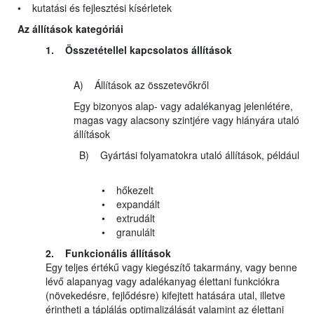
• kutatási és fejlesztési kísérletek
Az állítások kategóriái
1. Összetétellel kapcsolatos állítások
A) Állítások az összetevőkről
Egy bizonyos alap- vagy adalékanyag jelenlétére,
magas vagy alacsony szintjére vagy hiányára utaló
állítások
B) Gyártási folyamatokra utaló állítások, például
• hőkezelt
• expandált
• extrudált
• granulált
2. Funkcionális állítások
Egy teljes értékű vagy kiegészítő takarmány, vagy benne
lévő alapanyag vagy adalékanyag élettani funkciókra
(növekedésre, fejlődésre) kifejtett hatására utal, illetve
érintheti a táplálás optimalizálását valamint az élettani