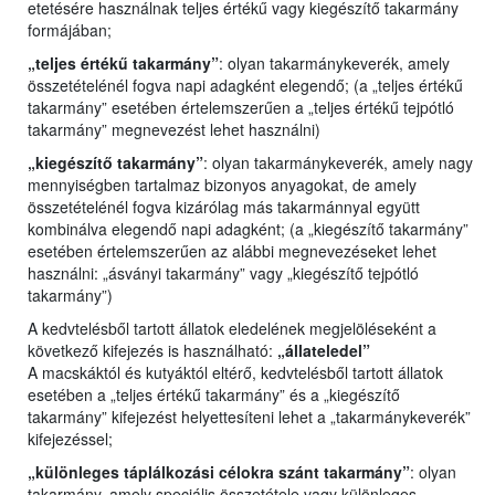
etetésére használnak teljes értékű vagy kiegészítő takarmány
formájában;
„teljes értékű takarmány”
: olyan takarmánykeverék, amely
összetételénél fogva napi adagként elegendő; (a „teljes értékű
takarmány” esetében értelemszerűen a „teljes értékű tejpótló
takarmány” megnevezést lehet használni)
„kiegészítő takarmány”
: olyan takarmánykeverék, amely nagy
mennyiségben tartalmaz bizonyos anyagokat, de amely
összetételénél fogva kizárólag más takarmánnyal együtt
kombinálva elegendő napi adagként; (a „kiegészítő takarmány”
esetében értelemszerűen az alábbi megnevezéseket lehet
használni: „ásványi takarmány” vagy „kiegészítő tejpótló
takarmány”)
A kedvtelésből tartott állatok eledelének megjelöléseként a
következő kifejezés is használható:
„állateledel”
A macskáktól és kutyáktól eltérő, kedvtelésből tartott állatok
esetében a „teljes értékű takarmány” és a „kiegészítő
takarmány” kifejezést helyettesíteni lehet a „takarmánykeverék”
kifejezéssel;
„különleges táplálkozási célokra szánt takarmány”
: olyan
takarmány, amely speciális összetétele vagy különleges