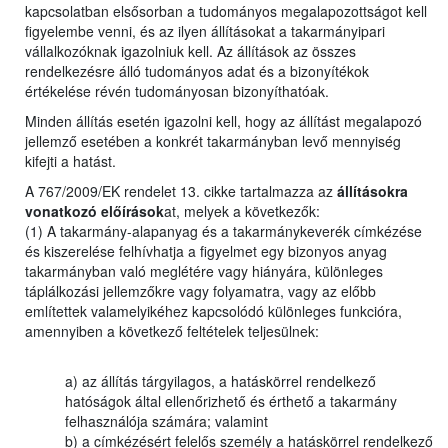
kapcsolatban elsősorban a tudományos megalapozottságot kell
figyelembe venni, és az ilyen állításokat a takarmányipari
vállalkozóknak igazolniuk kell. Az állítások az összes
rendelkezésre álló tudományos adat és a bizonyítékok
értékelése révén tudományosan bizonyíthatóak.
Minden állítás esetén igazolni kell, hogy az állítást megalapozó
jellemző esetében a konkrét takarmányban levő mennyiség
kifejti a hatást.
A 767/2009/EK rendelet 13. cikke tartalmazza az
állításokra
vonatkozó előírások
at, melyek a következők:
(1) A takarmány-alapanyag és a takarmánykeverék címkézése
és kiszerelése felhívhatja a figyelmet egy bizonyos anyag
takarmányban való meglétére vagy hiányára, különleges
táplálkozási jellemzőkre vagy folyamatra, vagy az előbb
említettek valamelyikéhez kapcsolódó különleges funkcióra,
amennyiben a következő feltételek teljesülnek:
a) az állítás tárgyilagos, a hatáskörrel rendelkező
hatóságok által ellenőrizhető és érthető a takarmány
felhasználója számára; valamint
b) a címkézésért felelős személy a hatáskörrel rendelkező