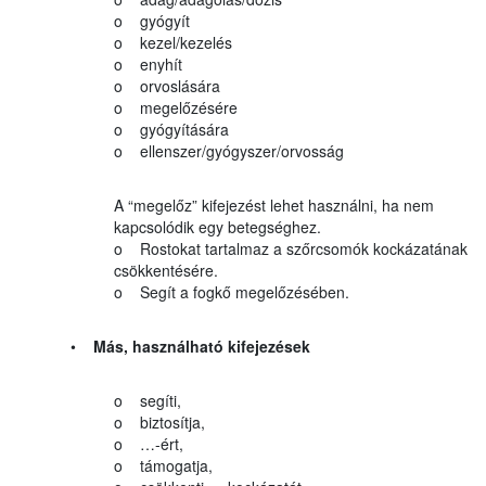
o gyógyít
o kezel/kezelés
o enyhít
o orvoslására
o megelőzésére
o gyógyítására
o ellenszer/gyógyszer/orvosság
A “megelőz” kifejezést lehet használni, ha nem
kapcsolódik egy betegséghez.
o Rostokat tartalmaz a szőrcsomók kockázatának
csökkentésére.
o Segít a fogkő megelőzésében.
•
Más, használható kifejezések
o segíti,
o biztosítja,
o …-ért,
o támogatja,