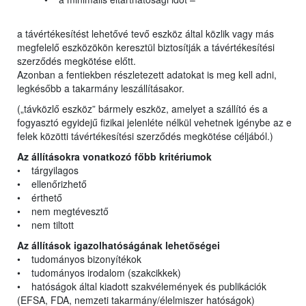
a távértékesítést lehetővé tevő eszköz által közlik vagy más
megfelelő eszközökön keresztül biztosítják a távértékesítési
szerződés megkötése előtt.
Azonban a fentiekben részletezett adatokat is meg kell adni,
legkésőbb a takarmány leszállításakor.
(„távközlő eszköz” bármely eszköz, amelyet a szállító és a
fogyasztó egyidejű fizikai jelenléte nélkül vehetnek igénybe az e
felek közötti távértékesítési szerződés megkötése céljából.)
Az állításokra vonatkozó főbb kritériumok
• tárgyilagos
• ellenőrizhető
• érthető
• nem megtévesztő
• nem tiltott
Az állítások igazolhatóságának lehetőségei
• tudományos bizonyítékok
• tudományos irodalom (szakcikkek)
• hatóságok által kiadott szakvélemények és publikációk
(EFSA, FDA, nemzeti takarmány/élelmiszer hatóságok)