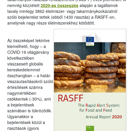
nemrég közzétett
2020-as összegzés
alapján a tagállamok
tavaly mintegy 3862 élelmiszer- vagy takarmánykockázatról
szóló bejelentést tettek (ebből 1430 riasztás) a RASFF-on,
amelynek nagy része élelmiszerekhez kötődött.
Az összeképet tekintve
kiemelhető, hogy – a
COVID-19 világjárvány
következtében
visszaesett globális
kereskedelemmel
összhangban – a határ-
visszautasításokról szóló
értesítések számra
nagymértékben
csökkentek (-30%), ami
a bejelentések
számában is tükröződik.
Ugyanakkor a
bejelentések közül a
riasztások (gyors