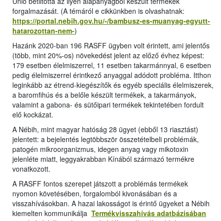
Unió betiltotta az ilyen alapanyagból készült termékek
forgalmazását. (A témáról e cikkünkben is olvashatnak:
https://portal.nebih.gov.hu/-/bambusz-es-muanyag-egyutt-
hatarozottan-nem-
)
Hazánk 2020-ban 196 RASFF ügyben volt érintett, ami jelentős
(több, mint 20%-os) növekedést jelent az előző évhez képest:
179 esetben élelmiszerrel, 11 esetben takarmánnyal, 6 esetben
pedig élelmiszerrel érintkező anyaggal adódott probléma. Itthon
leginkább az étrend-kiegészítők és egyéb speciális élelmiszerek,
a baromfihús és a belőle készült termékek, a takarmányok,
valamint a gabona- és sütőipari termékek tekintetében fordult
elő kockázat.
A Nébih, mint magyar hatóság 28 ügyet (ebből 13 riasztást)
jelentett: a bejelentés legtöbbször összetételbeli problémák,
patogén mikroorganizmus, idegen anyag vagy mikotoxin
jelenléte miatt, leggyakrabban Kínából származó termékre
vonatkozott.
A RASFF fontos szerepet játszott a problémás termékek
nyomon követésében, forgalomból kivonásában és a
visszahívásokban. A hazai lakosságot is érintő ügyeket a Nébih
kiemelten kommunikálja
Termékvisszahívás adatbázisában