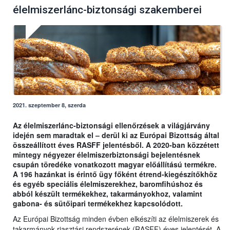
élelmiszerlánc-biztonsági szakemberei
2021. szeptember 8, szerda
Az élelmiszerlánc-biztonsági ellenőrzések a világjárvány
idején sem maradtak el – derül ki az Európai Bizottság által
összeállított éves RASFF jelentésből. A 2020-ban közzétett
mintegy négyezer élelmiszerbiztonsági bejelentésnek
csupán töredéke vonatkozott magyar előállítású termékre.
A 196 hazánkat is érintő ügy főként étrend-kiegészítőkhöz
és egyéb speciális élelmiszerekhez, baromfihúshoz és
abból készült termékekhez, takarmányokhoz, valamint
gabona- és sütőipari termékekhez kapcsolódott.
Az Európai Bizottság minden évben elkészíti az élelmiszerek és
takarmányok riasztási rendszerének (RASFF) éves jelentését. A