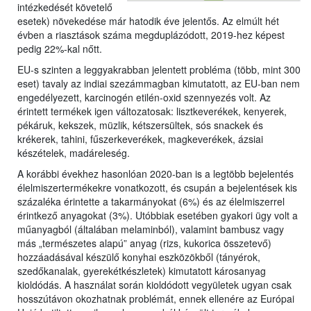
intézkedését követelő
esetek) növekedése már hatodik éve jelentős. Az elmúlt hét
évben a riasztások száma megduplázódott, 2019-hez képest
pedig 22%-kal nőtt.
EU-s szinten a leggyakrabban jelentett probléma (több, mint 300
eset) tavaly az indiai szezámmagban kimutatott, az EU-ban nem
engedélyezett, karcinogén etilén-oxid szennyezés volt. Az
érintett termékek igen változatosak: lisztkeverékek, kenyerek,
pékáruk, kekszek, müzlik, kétszersültek, sós snackek és
krékerek, tahini, fűszerkeverékek, magkeverékek, ázsiai
készételek, madáreleség.
A korábbi évekhez hasonlóan 2020-ban is a legtöbb bejelentés
élelmiszertermékekre vonatkozott, és csupán a bejelentések kis
százaléka érintette a takarmányokat (6%) és az élelmiszerrel
érintkező anyagokat (3%). Utóbbiak esetében gyakori ügy volt a
műanyagból (általában melaminból), valamint bambusz vagy
más „természetes alapú” anyag (rizs, kukorica összetevő)
hozzáadásával készülő konyhai eszközökből (tányérok,
szedőkanalak, gyerekétkészletek) kimutatott károsanyag
kioldódás. A használat során kioldódott vegyületek ugyan csak
hosszútávon okozhatnak problémát, ennek ellenére az Európai