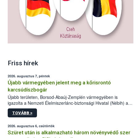
Friss hírek
2026. augusztus 7, péntek
Újabb vármegyében jelent meg a kőrisrontó
karcsúdíszbogár
Újabb területen, Borsod-Abaúj-Zemplén vármegyében is
igazolta a Nemzeti Élelmiszerlánc-biztonsági Hivatal (Nébih) a
kőrisrontó karcsúdíszbogár (Agrilus planipennis) jelenlétét. A
TOVÁBB >
kártevőt nem csak színcsapdában találták meg, de már fertőzött
fában is azonosították. A növényvédelmi szakemberek folytatják
az intenzív felderítést, emellett az intézkedéseket a szlovák
2026. augusztus 6, csütörtök
hatósággal is összehangolják a terjedés megállítása érdekében.
Szüret után is alkalmazható három növényvédő szer