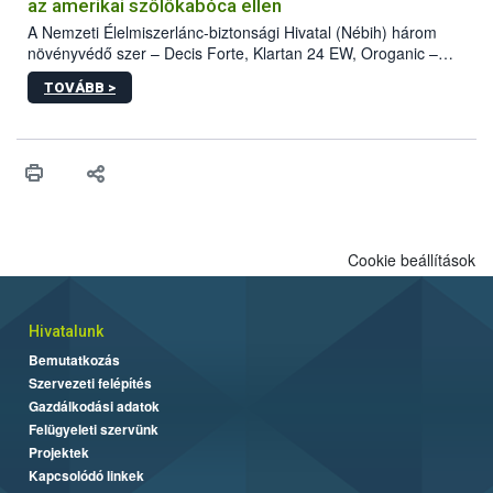
az amerikai szőlőkabóca ellen
A Nemzeti Élelmiszerlánc-biztonsági Hivatal (Nébih) három
növényvédő szer – Decis Forte, Klartan 24 EW, Oroganic –
engedélyokiratát módosította, így azok a szüretet követően,
TOVÁBB >
egészen a vesszőérettség (BBCH 91) stádiumáig
felhasználhatóak a szőlőben. A kiterjesztések célja, hogy a korai
érésű szőlőkben is legyen lehetőség a károsító elleni további
védekezésre. Az Oroganic készítmény kis kiszerelésben kiskerti
felhasználók számára is elérhető és ökológiai termesztésben is
engedélyezett.
Cookie beállítások
Hivatalunk
Bemutatkozás
Szervezeti felépítés
Gazdálkodási adatok
Felügyeleti szervünk
Projektek
Kapcsolódó linkek