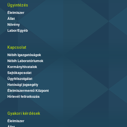
Ügyintézés
Élelmiszer
Állat
Növény
Labor/Egyéb
Kapcsolat
Nébih Igazgatóságok
Nébih Laboratóriumok
Kormányhivatalok
Sajtókapcsolat
Ügyfélszolgálat
Hatósági jogsegély
Élelmiszermentő Központ
Hírlevél feliratkozás
Gyakori kérdések
Élelmiszer
Állat