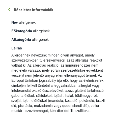
Részletes információk
Név
allergének
Főkategória
allergének
Alkategória
allergének
Leírás
Allergénnek nevezünk minden olyan anyagot, amely
szervezetünkben túlérzékenységi, azaz allergiás reakciót
válthat ki. Az allergiás reakció, az immunrendszer nem
megfelelő válasza, mely során szervezetünkre egyébként
veszélyt nem jelentő anyag ellen ellenanyagot termel. Az
Európai Unióban jogszabály írja élő, hogy az élelmiszerek
címkéjén fel kell tüntetni a leggyakrabban allergiát vagy
intoleranciát okozó összetevőket, azaz: glutént tartalmazó
gabonaféléket; rákféléket; tojást , halat, földimogyorót,
szóját, tejet, dióféléket (mandula, kesudió, pekándió, brazil
dió, pisztácia, makadámia vagy queenslandi dió), zellert,
mustárt, szezámmagot, kén-dioxidot ill. szulfitokat,