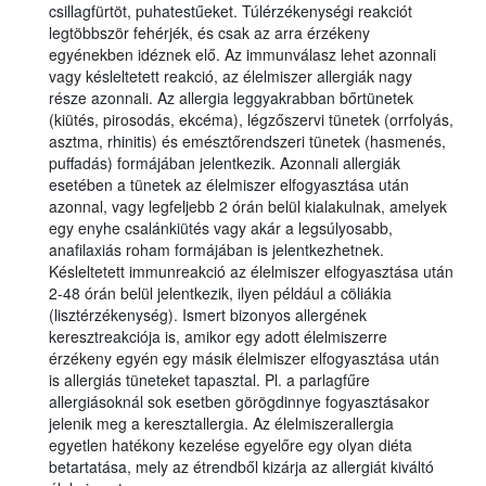
csillagfürtöt, puhatestűeket. Túlérzékenységi reakciót
legtöbbször fehérjék, és csak az arra érzékeny
egyénekben idéznek elő. Az immunválasz lehet azonnali
vagy késleltetett reakció, az élelmiszer allergiák nagy
része azonnali. Az allergia leggyakrabban bőrtünetek
(kiütés, pirosodás, ekcéma), légzőszervi tünetek (orrfolyás,
asztma, rhinitis) és emésztőrendszeri tünetek (hasmenés,
puffadás) formájában jelentkezik. Azonnali allergiák
esetében a tünetek az élelmiszer elfogyasztása után
azonnal, vagy legfeljebb 2 órán belül kialakulnak, amelyek
egy enyhe csalánkiütés vagy akár a legsúlyosabb,
anafilaxiás roham formájában is jelentkezhetnek.
Késleltetett immunreakció az élelmiszer elfogyasztása után
2-48 órán belül jelentkezik, ilyen például a cöliákia
(lisztérzékenység). Ismert bizonyos allergének
keresztreakciója is, amikor egy adott élelmiszerre
érzékeny egyén egy másik élelmiszer elfogyasztása után
is allergiás tüneteket tapasztal. Pl. a parlagfűre
allergiásoknál sok esetben görögdinnye fogyasztásakor
jelenik meg a keresztallergia. Az élelmiszerallergia
egyetlen hatékony kezelése egyelőre egy olyan diéta
betartatása, mely az étrendből kizárja az allergiát kiváltó