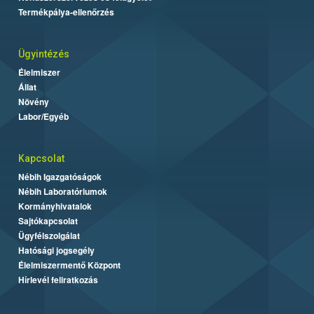
Termékpálya-ellenőrzés
Ügyintézés
Élelmiszer
Állat
Növény
Labor/Egyéb
Kapcsolat
Nébih Igazgatóságok
Nébih Laboratóriumok
Kormányhivatalok
Sajtókapcsolat
Ügyfélszolgálat
Hatósági jogsegély
Élelmiszermentő Központ
Hírlevél feliratkozás