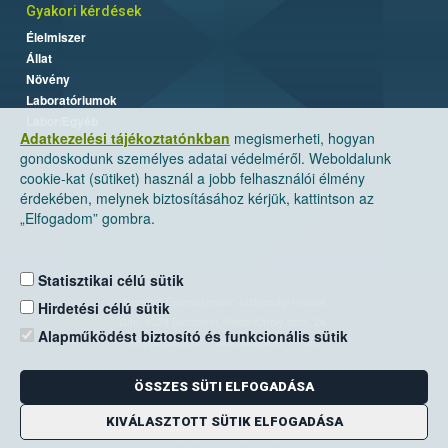
Gyakori kérdések
Élelmiszer
Állat
Növény
Laboratóriumok
Labor/Egyéb
Adatkezelési tájékoztatónkban
megismerheti, hogyan
gondoskodunk személyes adatai védelméről. Weboldalunk
cookie-kat (sütiket) használ a jobb felhasználói élmény
érdekében, melynek biztosításához kérjük, kattintson az
„Elfogadom” gombra.
Statisztikai célú sütik
Nemzeti Élelmiszerlánc-biztonsági Hivatal
Hirdetési célú sütik
Cím: 1024 Budapest, Keleti Károly utca. 24.
Alapműködést biztosító és funkcionális sütik
Levelezési cím: 1525 Budapest. Pf. 30.
ÖSSZES SÜTI ELFOGADÁSA
E-mail:
ugyfelszolgalat@nebih.gov.hu
Zöld szám: 06-80/263-244
KIVÁLASZTOTT SÜTIK ELFOGADÁSA
Telefon: 06-1/ 336-9000