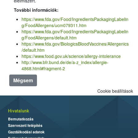
élelmiszert.
További információk:
https://www.fda.gov/Food/IngredientsPackagingLabelin
g/FoodAllergens/ucm079311.htm
https://www.fda.gov/Food/IngredientsPackagingLabelin
g/FoodAllergens/default.htm
https://www.fda.gov/BiologicsBloodVaccines/Allergenics
/default.htm
https://www.food.gov.uk/science/allergy-intolerance
http://www.bfr.bund.de/de/a-z_index/allergie-
4868.html#fragment-2
Mégsem
Cookie beállítások
Hivatalunk
Bemutatkozás
Szervezeti felépítés
Gazdálkodási adatok