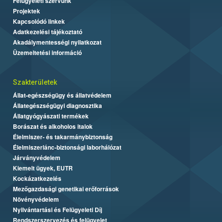
Felügyeleti szervünk
Projektek
Kapcsolódó linkek
Adatkezelési tájékoztató
Akadálymentességi nyilatkozat
Üzemeltetési információ
Szakterületek
Állat-egészségügy és állatvédelem
Állategészségügyi diagnosztika
Állatgyógyászati termékek
Borászat és alkoholos italok
Élelmiszer- és takarmánybiztonság
Élelmiszerlánc-biztonsági laborhálózat
Járványvédelem
Kiemelt ügyek, EUTR
Kockázatkezelés
Mezőgazdasági genetikai erőforrások
Növényvédelem
Nyilvántartási és Felügyeleti Díj
Rendszerszervezés és felügyelet