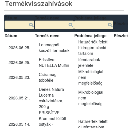
Termékvisszahívások
Dátum
Termék neve
Probléma jellege
Részle
Dátum
Termék neve
Probléma jellege
Részle
Határérték feletti
Lenmagból
2026.06.25.
hidrogén-cianid
készült termékek
tartalom
Frissítve:
fémdarabok
2026.06.25.
NUTELLA Muffin
jelenléte
Mikrobiológiai
Csíramag -
2026.05.23.
nem
többféle
megfelelőség
Dénes Natura
Mikrobiológiai
Lucerna
2026.05.21.
nem
csíráztatásra,
megfelelőség
200 g
FRISSÍTVE:
Krémmel töltött
Határérték feletti
2026.05.14.
ostyák -
gluténtartalom