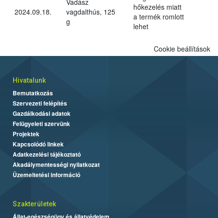
Vadász
hőkezelés miatt
2024.09.18.
vagdalthús, 125
a termék romlott
g
lehet
Cookie beállítások
Hivatalunk
Bemutatkozás
Szervezeti felépítés
Gazdálkodási adatok
Felügyeleti szervünk
Projektek
Kapcsolódó linkek
Adatkezelési tájékoztató
Akadálymentességi nyilatkozat
Üzemeltetési információ
Szakterületek
Állat-egészségügy és állatvédelem