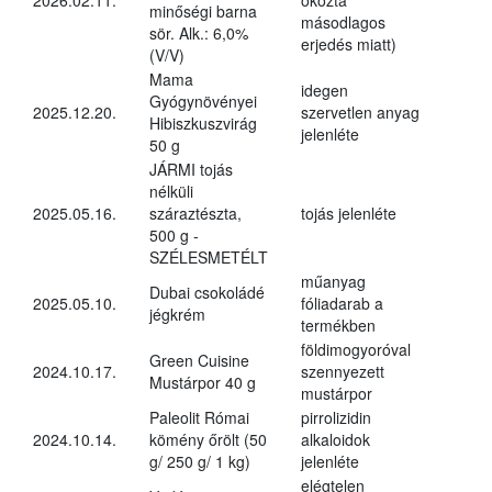
minőségi barna
másodlagos
sör. Alk.: 6,0%
erjedés miatt)
(V/V)
Mama
idegen
Gyógynövényei
2025.12.20.
szervetlen anyag
Hibiszkuszvirág
jelenléte
50 g
JÁRMI tojás
nélküli
2025.05.16.
száraztészta,
tojás jelenléte
500 g -
SZÉLESMETÉLT
műanyag
Dubai csokoládé
2025.05.10.
fóliadarab a
jégkrém
termékben
földimogyoróval
Green Cuisine
2024.10.17.
szennyezett
Mustárpor 40 g
mustárpor
Paleolit Római
pirrolizidin
2024.10.14.
kömény őrölt (50
alkaloidok
g/ 250 g/ 1 kg)
jelenléte
elégtelen