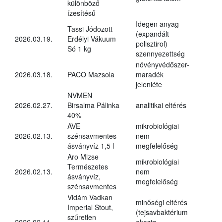
különböző
ízesítésű
Idegen anyag
Tassi Jódozott
(expandált
2026.03.19.
Erdélyi Vákuum
polisztirol)
Só 1 kg
szennyezettség
növényvédőszer-
2026.03.18.
PACO Mazsola
maradék
jelenléte
NVMEN
2026.02.27.
Birsalma Pálinka
analitikai eltérés
40%
AVE
mikrobiológiai
2026.02.13.
szénsavmentes
nem
ásványvíz 1,5 l
megfelelőség
Aro Mizse
mikrobiológiai
Természetes
2026.02.13.
nem
ásványvíz,
megfelelőség
szénsavmentes
Vidám Vadkan
minőségi eltérés
Imperial Stout,
(tejsavbaktérium
szűretlen
2026.02.11.
okozta