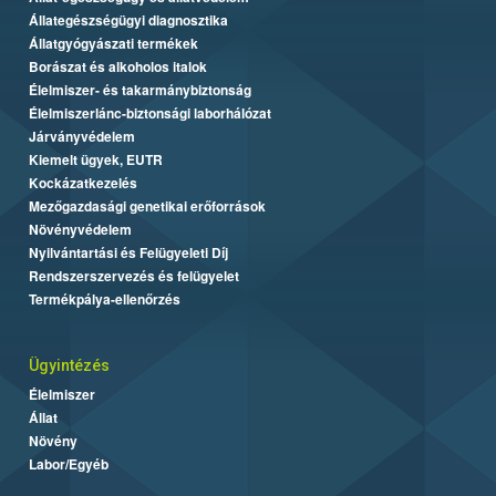
Állategészségügyi diagnosztika
Állatgyógyászati termékek
Borászat és alkoholos italok
Élelmiszer- és takarmánybiztonság
Élelmiszerlánc-biztonsági laborhálózat
Járványvédelem
Kiemelt ügyek, EUTR
Kockázatkezelés
Mezőgazdasági genetikai erőforrások
Növényvédelem
Nyilvántartási és Felügyeleti Díj
Rendszerszervezés és felügyelet
Termékpálya-ellenőrzés
Ügyintézés
Élelmiszer
Állat
Növény
Labor/Egyéb