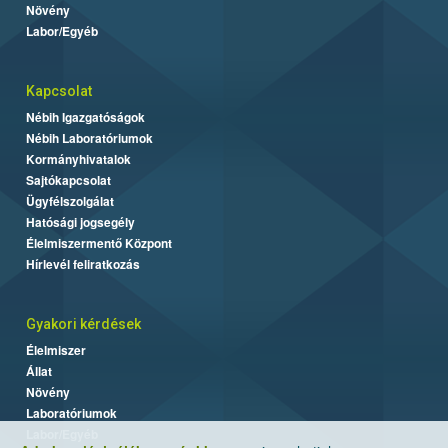
Növény
Labor/Egyéb
Kapcsolat
Nébih Igazgatóságok
Nébih Laboratóriumok
Kormányhivatalok
Sajtókapcsolat
Ügyfélszolgálat
Hatósági jogsegély
Élelmiszermentő Központ
Hírlevél feliratkozás
Gyakori kérdések
Élelmiszer
Állat
Növény
Laboratóriumok
Labor/Egyéb