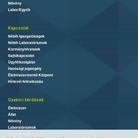
Növény
Labor/Egyéb
Kapcsolat
Nébih Igazgatóságok
Nébih Laboratóriumok
Kormányhivatalok
Sajtókapcsolat
Ügyfélszolgálat
Hatósági jogsegély
Élelmiszermentő Központ
Hírlevél feliratkozás
Gyakori kérdések
Élelmiszer
Állat
Növény
Laboratóriumok
Labor/Egyéb