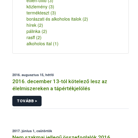
etilén-oxid
(3)
közlemény
(3)
termékteszt
(3)
borászati és alkoholos italok
(2)
hírek
(2)
pálinka
(2)
rasff
(2)
alkoholos ital
(1)
2016. augusztus 15, hétfő
2016. december 13-tól kötelező lesz az
élelmiszereken a tápértékjelölés
TOVÁBB >
2017. június 1, csütörtök
Nem szakmai jellegű összefoglalók 2016