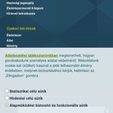
Hatósági jogsegély
Élelmiszermentő Központ
Hírlevél feliratkozás
Gyakori kérdések
Élelmiszer
Állat
Növény
Labor/Egyéb
Adatkezelési tájékoztatónkban
megismerheti, hogyan
gondoskodunk személyes adatai védelméről. Weboldalunk
cookie-kat (sütiket) használ a jobb felhasználói élmény
érdekében, melynek biztosításához kérjük, kattintson az
„Elfogadom” gombra.
Statisztikai célú sütik
Nemzeti Élelmiszerlánc-biztonsági Hivatal
Hirdetési célú sütik
Cím: 1024 Budapest, Keleti Károly utca. 24.
Alapműködést biztosító és funkcionális sütik
×
Levelezési cím: 1525 Budapest. Pf. 30.