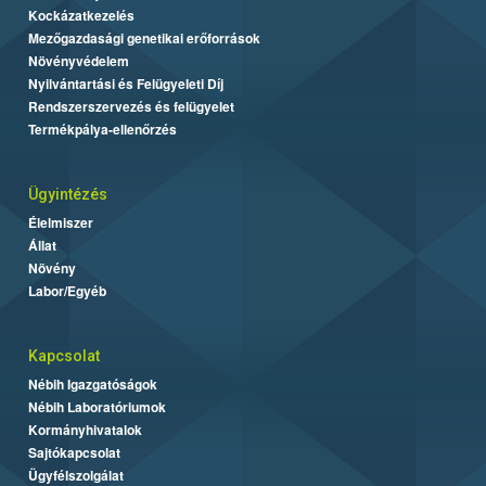
Kockázatkezelés
Mezőgazdasági genetikai erőforrások
Növényvédelem
Nyilvántartási és Felügyeleti Díj
Rendszerszervezés és felügyelet
Termékpálya-ellenőrzés
Ügyintézés
Élelmiszer
Állat
Növény
Labor/Egyéb
Kapcsolat
Nébih Igazgatóságok
Nébih Laboratóriumok
Kormányhivatalok
Sajtókapcsolat
Ügyfélszolgálat