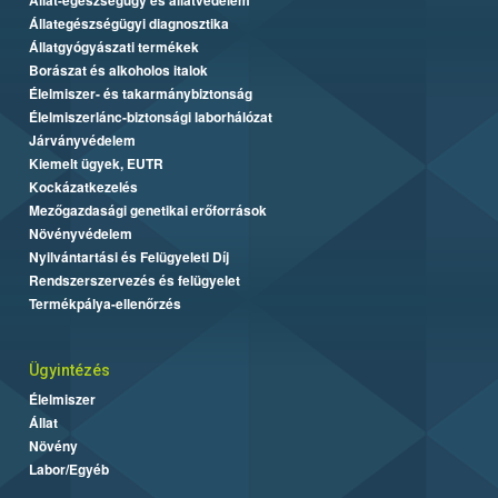
Állategészségügyi diagnosztika
Állatgyógyászati termékek
Borászat és alkoholos italok
Élelmiszer- és takarmánybiztonság
Élelmiszerlánc-biztonsági laborhálózat
Járványvédelem
Kiemelt ügyek, EUTR
Kockázatkezelés
Mezőgazdasági genetikai erőforrások
Növényvédelem
Nyilvántartási és Felügyeleti Díj
Rendszerszervezés és felügyelet
Termékpálya-ellenőrzés
Ügyintézés
Élelmiszer
Állat
Növény
Labor/Egyéb