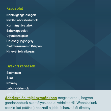
Kapcsolat
Nébih Igazgatóságok
Nébih Laboratóriumok
Kormányhivatalok
Sajtókapcsolat
Ügyfélszolgálat
Hatósági jogsegély
Élelmiszermentő Központ
Hírlevél feliratkozás
Gyakori kérdések
Élelmiszer
Állat
Növény
Laboratóriumok
Labor/Egyéb
Adatkezelési tájékoztatónkban
megismerheti, hogyan
gondoskodunk személyes adatai védelméről. Weboldalunk
cookie-kat (sütiket) használ a jobb felhasználói élmény