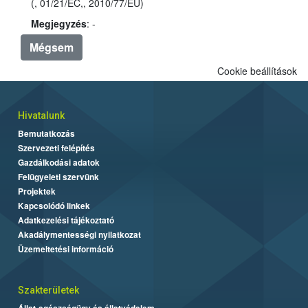
(, 01/21/EC,, 2010/77/EU)
Megjegyzés
: -
Mégsem
Cookie beállítások
Hivatalunk
Bemutatkozás
Szervezeti felépítés
Gazdálkodási adatok
Felügyeleti szervünk
Projektek
Kapcsolódó linkek
Adatkezelési tájékoztató
Akadálymentességi nyilatkozat
Üzemeltetési információ
Szakterületek
Állat-egészségügy és állatvédelem