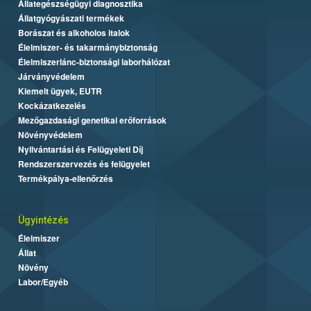
Állategészségügyi diagnosztika
Állatgyógyászati termékek
Borászat és alkoholos italok
Élelmiszer- és takarmánybiztonság
Élelmiszerlánc-biztonsági laborhálózat
Járványvédelem
Kiemelt ügyek, EUTR
Kockázatkezelés
Mezőgazdasági genetikai erőforrások
Növényvédelem
Nyilvántartási és Felügyeleti Díj
Rendszerszervezés és felügyelet
Termékpálya-ellenőrzés
Ügyintézés
Élelmiszer
Állat
Növény
Labor/Egyéb