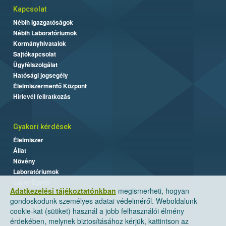
Kapcsolat
Nébih Igazgatóságok
Nébih Laboratóriumok
Kormányhivatalok
Sajtókapcsolat
Ügyfélszolgálat
Hatósági jogsegély
Élelmiszermentő Központ
Hírlevél feliratkozás
Gyakori kérdések
Élelmiszer
Állat
Növény
Laboratóriumok
Labor/Egyéb
Adatkezelési tájékoztatónkban
megismerheti, hogyan
gondoskodunk személyes adatai védelméről. Weboldalunk
cookie-kat (sütiket) használ a jobb felhasználói élmény
érdekében, melynek biztosításához kérjük, kattintson az