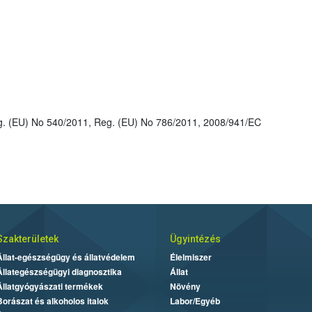
: Reg. (EU) No 2019/291, Reg. (EU) No 540/2011, Reg. (EU) No 786/2011, 2008/941/EC
Szakterületek
Ügyintézés
Állat-egészségügy és állatvédelem
Élelmiszer
Állategészségügyi diagnosztika
Állat
Állatgyógyászati termékek
Növény
Borászat és alkoholos italok
Labor/Egyéb