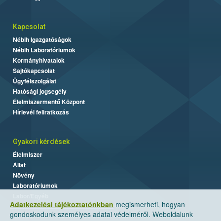
Kapcsolat
Nébih Igazgatóságok
Nébih Laboratóriumok
Kormányhivatalok
Sajtókapcsolat
Ügyfélszolgálat
Hatósági jogsegély
Élelmiszermentő Központ
Hírlevél feliratkozás
Gyakori kérdések
Élelmiszer
Állat
Növény
Laboratóriumok
Labor/Egyéb
Adatkezelési tájékoztatónkban
megismerheti, hogyan
gondoskodunk személyes adatai védelméről. Weboldalunk