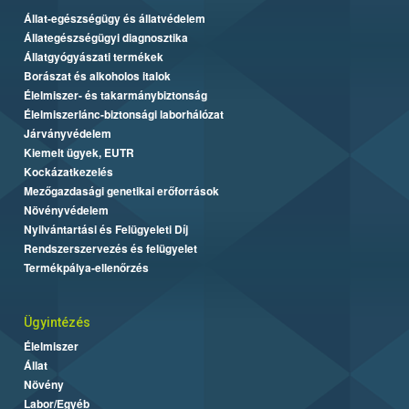
Állat-egészségügy és állatvédelem
Állategészségügyi diagnosztika
Állatgyógyászati termékek
Borászat és alkoholos italok
Élelmiszer- és takarmánybiztonság
Élelmiszerlánc-biztonsági laborhálózat
Járványvédelem
Kiemelt ügyek, EUTR
Kockázatkezelés
Mezőgazdasági genetikai erőforrások
Növényvédelem
Nyilvántartási és Felügyeleti Díj
Rendszerszervezés és felügyelet
Termékpálya-ellenőrzés
Ügyintézés
Élelmiszer
Állat
Növény
Labor/Egyéb